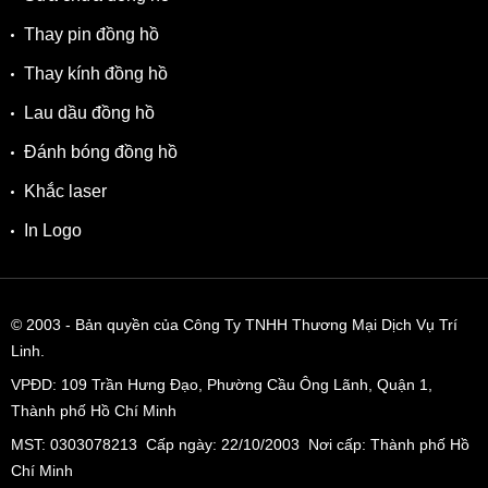
Chúng tôi cũng là Đại lý chính thức của Longines,
Tissot, Rado, Mido,… và các thương hiệu đồng hồ khác.
Thay pin đồng hồ
Đồng thời, Tân Tân Watch được hãng Citizen, Movado
Thay kính đồng hồ
Group uỷ quyền là Trung Tâm Bảo Hành chính hãng tại
Việt Nam.
Lau dầu đồng hồ
Tân Tân Watch luôn cập nhật mẫu mới và luôn có nhiều
Đánh bóng đồng hồ
mẫu mã nhất thị trường đồng hồ. Với Hệ thống
Khắc laser
Showroom chuyên nghiệp, sang trọng và phủ rộng
khắp nhằm nâng cao trải nghiệm mua sắm của quý
In Logo
khách.
TỔNG HỢP ƯU ĐIỂM CỦA CITIZEN EW5593-72X
© 2003
- Bản quyền của Công Ty TNHH Thương Mại Dịch Vụ Trí
✓ Nằm trong BST kỷ niệm 10 năm của Citizen L với 5 phiên
Linh.
bản.
VPĐD:
109 Trần Hưng Đạo, Phường Cầu Ông Lãnh, Quận 1,
✓ Thiết kế đơn giản, hiện đại nhưng đầy thu hút với độ
Thành phố Hồ Chí Minh
hoàn thiện cao trong từng chi tiết.
MST: 0303078213 Cấp ngày: 22/10/2003 Nơi cấp: Thành phố Hồ
Chí Minh
✓ Mặt số hình chữ nhật phun nhám màu xanh lá với các