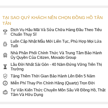
TẠI SAO QUÝ KHÁCH NÊN CHỌN ĐỒNG HỒ TÂN
TÂN
Dịch Vụ Hậu Mãi Và Sửa Chữa Hàng Đầu Theo Tiêu
Chuẩn Thụy Sĩ
Luôn Cập Nhật Mẫu Mới Liên Tục, Phù Hợp Mọi Lứa
Tuổi
Nhà Phân Phối Chính Thức Và Trung Tâm Bảo Hành
Ủy Quyền Của Citizen, Movado Group
Mặt số hình vuông độc đáo với nghệ thệ phun nhám bề mặt
Lâu Đời Nhất Sài Gòn - 40 Năm Đứng Vững Trên Thị
xanh lá độc đáo
Trường
Điểm đặc biệt nhất và thể hiện đúng tính thần bộ sưu tập
Tặng Thêm Thời Gian Bảo Hành Lên Đến 5 Năm
Citizen L là bộ 3 kim màu vàng hồng nổi bật giữa trung tâm
Miễn Phí Thay Pin Chính Hãng (Quartz) Trọn Đời
mặt số. Kim giờ - kim phút hoàn thiện kiểu dáng chiếc lá nhẹ
Tư Vấn Kiến Thức Chuyên Môn Sâu Về Đồng Hồ, Thật
nhàng cùng kim giây mảnh khảnh có phần đuôi uốn cong
Tâm Và Hữu Dụng
chữ “L” đặc trưng như tinh thần “Lady” mà hãng Citizen thổi
vào những chiếc
đồng hồ
BST này.