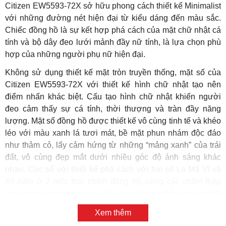
Citizen EW5593-72X sở hữu phong cách thiết kế Minimalist
với những đường nét hiện đại từ kiểu dáng đến màu sắc.
Chiếc đồng hồ là sự kết hợp phá cách của mặt chữ nhật cá
tính và bộ dây đeo lưới mảnh đầy nữ tính, là lựa chọn phù
hợp của những người phụ nữ hiện đại.
Không sử dụng thiết kế mặt tròn truyền thống, mặt số của
Citizen EW5593-72X với thiết kế hình chữ nhật tạo nên
điểm nhấn khác biệt. Cấu tạo hình chữ nhật khiến người
đeo cảm thấy sự cá tính, thời thượng và tràn đầy năng
lượng. Mặt số đồng hồ được thiết kế vô cùng tinh tế và khéo
léo với màu xanh lá tươi mát, bề mặt phun nhám độc đáo
như thảm cỏ, lấy cảm hứng từ những “mảng xanh” của trái
đất, vô cùng đẹp mắt dưới nhiều góc độ ánh sáng khác
nhau. Cọc số với thiết kế phá cách với hai số La Mã VI và
XII nằm ở 2 mốc trục chính đồng hồ, cùng các chấm thép
màu vàng hồng tròn như viên ngọc được phân bố cân đối
tạo sự hài hòa đẹp mắt.
Xem thêm