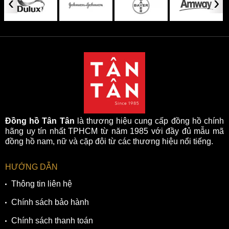
‹
›
động dựa trên nguyên lý chuyển hóa ánh sáng thành năng
lượng hoạt động và có tuổi thọ pin tụ dao động từ 6 đến 8
năm hoặc hơn. Mỗi khi sạc đầy, thì đồng hồ có thể hoạt
động đến 6 tháng trong bóng tối với sai số thấp khoảng
15 giây mỗi tháng. Bộ máy Eco-Drive này có viên pin tụ
hoàn toàn không chứa thủy ngân, và được trang bị chức
năng cảnh báo sạc chưa đầy và ngăn ngừa sạc quá tải.
Nhờ đó, bộ máy này được đánh giá cao vì an toàn cho sức
khỏe và thân thiện với môi trường khi giảm thiểu được
lượng lớn rác thải điện tử.
Đồng hồ Tân Tân
là thương hiệu cung cấp đồng hồ chính
hãng uy tín nhất TPHCM từ năm 1985 với đầy đủ mẫu mã
đồng hồ nam, nữ và cặp đôi từ các thương hiệu nổi tiếng.
HƯỚNG DẪN
Thông tin liên hệ
Chính sách bảo hành
Chính sách thanh toán