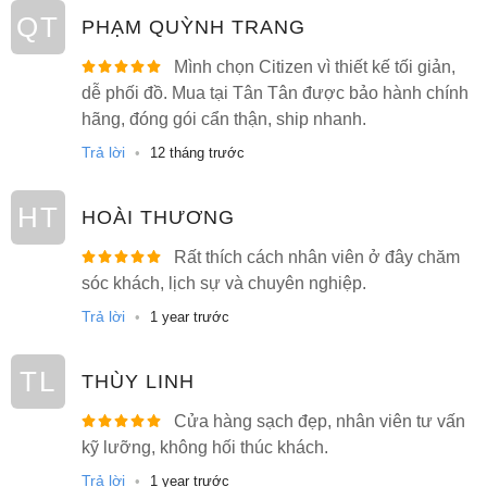
QT
Bộ vỏ Citizen EW5593-72X làm bằng chất liệu thép không
PHẠM QUỲNH TRANG
gỉ cao cấp giúp bảo vệ tuyệt đối cho các chi tiết máy bên
Mình chọn Citizen vì thiết kế tối giản,
trong, chống va đập và hạn chế ăn mòn theo thời gian. Sử
dễ phối đồ. Mua tại Tân Tân được bảo hành chính
dụng thiết kế bộ vỏ hình chữ nhật độc đáo với phần niềng
hãng, đóng gói cẩn thận, ship nhanh.
bezel nối liền được mạ PVD màu vàng hồng toàn bộ, hoàn
Trả lời
thiện phay xước tỉ mỉ mang đến độ bắt sáng cao, diện mạo
•
12 tháng trước
thẩm mỹ cao cấp đầy sang trọng.
HT
HOÀI THƯƠNG
Rất thích cách nhân viên ở đây chăm
sóc khách, lịch sự và chuyên nghiệp.
Trả lời
•
1 year trước
TL
THÙY LINH
Cửa hàng sạch đẹp, nhân viên tư vấn
kỹ lưỡng, không hối thúc khách.
Trả lời
•
1 year trước