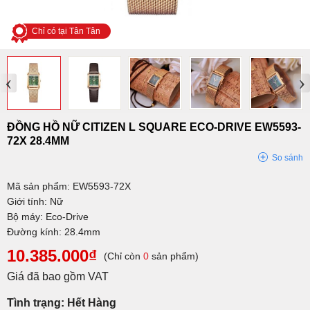
Chỉ có tại Tân Tân
‹
›
ĐỒNG HỒ NỮ CITIZEN L SQUARE ECO-DRIVE EW5593-
72X 28.4MM
So sánh
Mã sản phẩm: EW5593-72X
Giới tính: Nữ
Bộ máy: Eco-Drive
Đường kính: 28.4mm
10.385.000₫
(Chỉ còn
0
sản phẩm)
Giá đã bao gồm VAT
Tình trạng: Hết Hàng