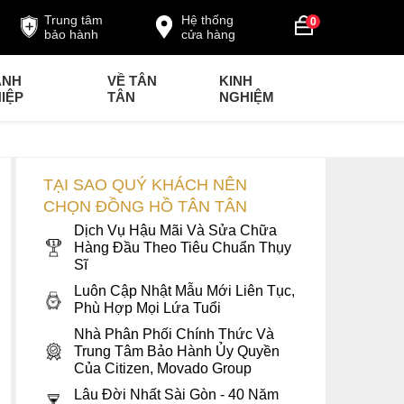
Trung tâm
Hệ thống
0
bảo hành
cửa hàng
ANH
VỀ TÂN
KINH
IỆP
TÂN
NGHIỆM
TẠI SAO QUÝ KHÁCH NÊN
CHỌN ĐỒNG HỒ TÂN TÂN
Dịch Vụ Hậu Mãi Và Sửa Chữa
Hàng Đầu Theo Tiêu Chuẩn Thụy
Sĩ
Luôn Cập Nhật Mẫu Mới Liên Tục,
Phù Hợp Mọi Lứa Tuổi
Nhà Phân Phối Chính Thức Và
Trung Tâm Bảo Hành Ủy Quyền
Của Citizen, Movado Group
Lâu Đời Nhất Sài Gòn - 40 Năm