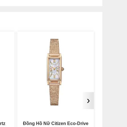
›
rive
Đồng Hồ Nữ Citizen L Eco-
Đồng Hồ 