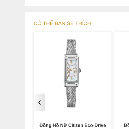
CÓ THỂ BẠN SẼ THÍCH
‹
n Eco-Drive
Đồng Hồ Nữ Citizen L Eco-
Đồ
Bộ vỏ thép sáng bóng mạ demi màu vàng hồng 