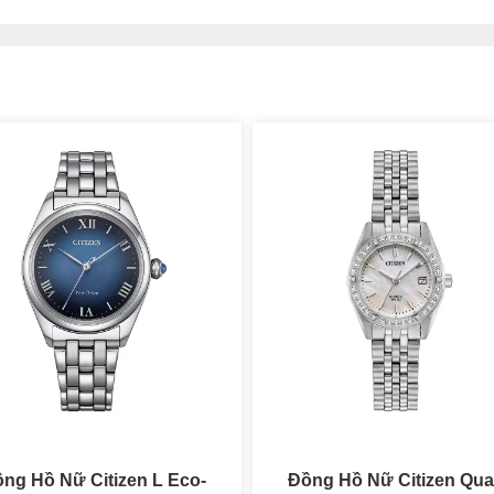
ng Hồ Nữ Citizen Quartz
Đồng Hồ Nữ Citizen Eco-D
phần viền bezel với núm chỉnh đính spinel màu xanh phong