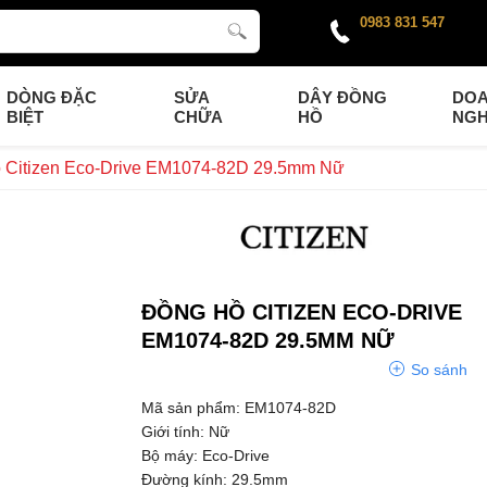
0983 831 547
DÒNG ĐẶC
SỬA
DÂY ĐỒNG
DO
BIỆT
CHỮA
HỒ
NGH
 Citizen Eco-Drive EM1074-82D 29.5mm Nữ
ĐỒNG HỒ CITIZEN ECO-DRIVE
EM1074-82D 29.5MM NỮ
So sánh
Mã sản phẩm: EM1074-82D
Giới tính: Nữ
Bộ máy: Eco-Drive
Đường kính: 29.5mm