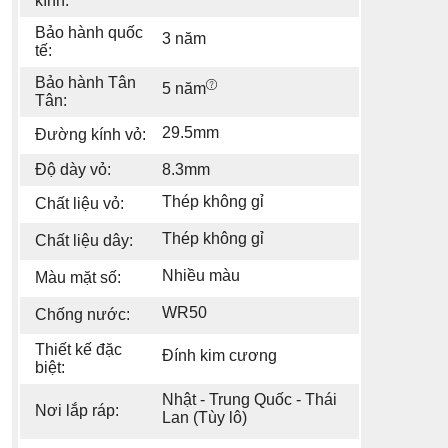
kính:
Bảo hành quốc
3 năm
tế:
Bảo hành Tân
5 năm
Tân:
29.5mm
Đường kính vỏ:
Độ dày vỏ:
8.3mm
Thép không gỉ
Chất liệu vỏ:
Thép không gỉ
Chất liệu dây:
Nhiều màu
Màu mặt số:
WR50
Chống nước:
Thiết kế đặc
Đính kim cương
biệt:
Nhật - Trung Quốc - Thái
Nơi lắp ráp:
Lan (Tùy lô)