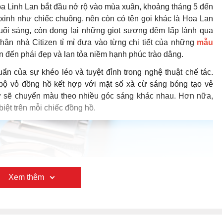
a Linh Lan bắt đầu nở rộ vào mùa xuân, khoảng tháng 5 đến
 xinh như chiếc chuông, nên còn có tên gọi khác là Hoa Lan
ổi sáng, còn đọng lại những giọt sương đêm lấp lánh qua
n nhà Citizen tỉ mỉ đưa vào từng chi tiết của những
mẫu
ân đến phái đẹp và lan tỏa niềm hạnh phúc trào dâng.
ẩn của sự khéo léo và tuyệt đỉnh trong nghệ thuật chế tác.
ộ vỏ đồng hồ kết hợp với mặt số xà cừ sáng bóng tạo vẻ
cừ sẽ chuyển màu theo nhiều góc sáng khác nhau. Hơn nữa,
iệt trên mỗi chiếc đồng hồ.
Xem thêm