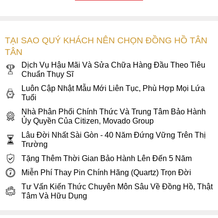
Nhìn sang bên phải tại cạnh 3h là ô lịch thứ - ngày được đặt
gọn gàng trong khung chữ nhật được viền kim loại màu
vàng bắt mắt, giúp các nàng dễ dàng quản lý thời gian.
TẠI SAO QUÝ KHÁCH NÊN CHỌN ĐỒNG HỒ TÂN
TÂN
2. Chất liệu cao cấp, bảo vệ đồng hồ theo
năm tháng
Dịch Vụ Hậu Mãi Và Sửa Chữa Hàng Đầu Theo Tiêu
Chuẩn Thụy Sĩ
Thương hiệu Citizen đã khéo léo kết hợp những chất liệu
Luôn Cập Nhật Mẫu Mới Liên Tục, Phù Hợp Mọi Lứa
cao cấp bậc nhất trong chế tác đồng hồ để tạo nên “siêu
Tuổi
phẩm” Citizen PD7144-57A. Bảo vệ mặt số và mặt đáy của
Nhà Phân Phối Chính Thức Và Trung Tâm Bảo Hành
đồng hồ là lớp kính sapphire cao cấp. Đây là loại kính có độ
Ủy Quyền Của Citizen, Movado Group
cứng cao và chống trầy hiệu quả, đồng thời, có khả năng
Lâu Đời Nhất Sài Gòn - 40 Năm Đứng Vững Trên Thị
chống lại các tác nhân gây ăn mòn như mồ hôi, quá trình
Trường
oxy hóa từ môi trường,... giúp bảo vệ đồng hồ một cách tối
Tặng Thêm Thời Gian Bảo Hành Lên Đến 5 Năm
ưu nhất. Đặc biệt, lớp kính này có độ trong suốt cao, giúp
Miễn Phí Thay Pin Chính Hãng (Quartz) Trọn Đời
người xem dễ dàng xem giờ và chiêm ngưỡng chuyển động
của bộ máy bên trong.
Tư Vấn Kiến Thức Chuyên Môn Sâu Về Đồng Hồ, Thật
Tâm Và Hữu Dụng