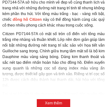
PD7144-57A sở hữu cho mình vẻ đẹp vô cùng thanh lịch và
trang nhã với những đường nét trang trí tinh tế nhưng không
kém phần thu hút. Với tông màu trắng - bạc - vàng nổi bật,
chiếc
đồng hồ Citizen
này có thể đồng hành cùng các quý
cô theo nhiều phong cách khác nhau trong cuộc sống.
Citizen PD7144-57A có mặt số tròn cổ điển với tông màu
trắng nhẹ nhàng và thuần khiết. Lớp nền đơn giản giúp làm
nổi bật những đường nét trang trí sắc sảo với họa tiết vân
Guilloche sang trọng. Chính giữa trung tâm mặt số là bộ kim
Dauphine màu vàng sáng bóng. Dáng kim thanh thoát và
sắc nét tạo điểm nhấn hoàn hảo cho đồng hồ. Điểm xuyến
xung quanh là những cọc số dạng index màu vàng ấn
tượng, được thiết kế gãy gọn và tinh xảo. Riêng vị trí cọc số
12h được cách điệu thành hai thanh dài, hài hòa với tổng
thể.
Tại vị trí 12 giờ là tên thương hiệu “Citizen” độc quyền đầy
thu hút, đối xứng bên dưới là tên bộ máy Automatic, thay
Xem thêm
cho lời khẳng định về chất lượng vượt trội của
đồng hồ
.