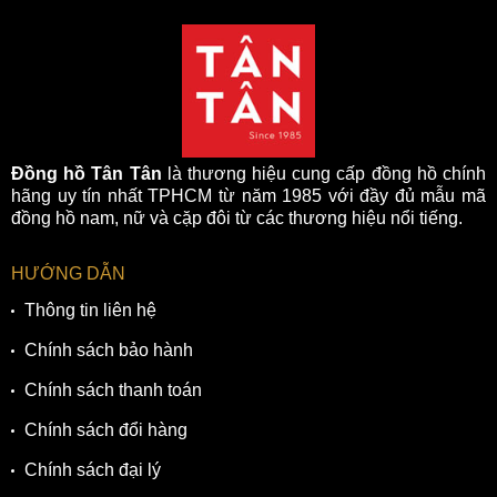
Tân Tân Watch tự hào là Nhà Phân Phối chính thức
Citizen, Bulova, Movado, Coach, Ferrari, Lacoste,
Tommy Hilfiger, Calvin Klein, Caravelle, Alfex, Grovana.
Chúng tôi cũng là Đại lý chính thức của Longines,
Tissot, Rado, Mido,… và các thương hiệu đồng hồ khác.
Đồng thời, Tân Tân Watch được hãng Citizen, Movado
Đồng hồ Tân Tân
là thương hiệu cung cấp đồng hồ chính
Group uỷ quyền là Trung Tâm Bảo Hành chính hãng tại
hãng uy tín nhất TPHCM từ năm 1985 với đầy đủ mẫu mã
Việt Nam.
đồng hồ nam, nữ và cặp đôi từ các thương hiệu nổi tiếng.
Tân Tân Watch luôn cập nhật mẫu mới và luôn có nhiều
HƯỚNG DẪN
mẫu mã nhất thị trường đồng hồ. Với Hệ thống
Showroom chuyên nghiệp, sang trọng và phủ rộng
Thông tin liên hệ
khắp nhằm nâng cao trải nghiệm mua sắm của quý
Chính sách bảo hành
khách.
Chính sách thanh toán
TỔNG HỢP ƯU ĐIỂM CỦA CITIZEN PD7144-57A
Chính sách đổi hàng
✓ Thuộc BST Citizen Mechanical với vẻ đẹp thanh lịch và
Chính sách đại lý
trang nhã.