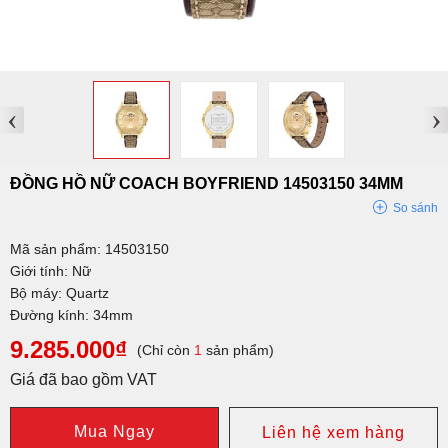
‹
›
ĐỒNG HỒ NỮ COACH BOYFRIEND 14503150 34MM
So sánh
Mã sản phẩm: 14503150
Giới tính: Nữ
Bộ máy: Quartz
Đường kính: 34mm
9.285.000₫
(Chỉ còn
1
sản phẩm)
Giá đã bao gồm VAT
Mua Ngay
Liên hệ xem hàng