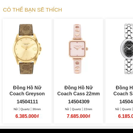
CÓ THỂ BẠN SẼ THÍCH
Đồng Hồ Nữ
Đồng Hồ Nữ
Đồng H
Coach Greyson
Coach Cass 22mm
Coach 
36mm
22.5
14504111
14504309
14504
Nữ
Quartz
36mm
Nữ
Quartz
22mm
Nữ
Quartz
6.385.000₫
7.685.000₫
6.185.