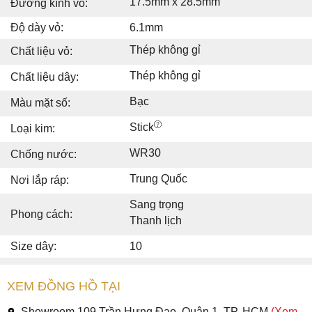
17.5mm x 28.5mm
Đường kính vỏ:
Độ dày vỏ:
6.1mm
Thép không gỉ
Chất liệu vỏ:
Thép không gỉ
Chất liệu dây:
Bạc
Màu mặt số:
Stick
Loại kim:
WR30
Chống nước:
Trung Quốc
Nơi lắp ráp:
Sang trọng
Phong cách:
Thanh lịch
Size dây:
10
XEM ĐỒNG HỒ TẠI
Showroom 109 Trần Hưng Đạo, Quận 1, TP. HCM
(Xem