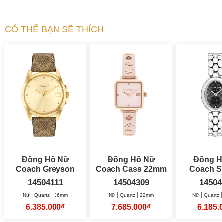
CÓ THỂ BẠN SẼ THÍCH
Đồng Hồ Nữ
Đồng Hồ Nữ
Đồng H
Coach Greyson
Coach Cass 22mm
Coach 
36mm
22.5
14504111
14504309
14504
Nữ
Quartz
36mm
Nữ
Quartz
22mm
Nữ
Quartz
6.385.000₫
7.685.000₫
6.185.