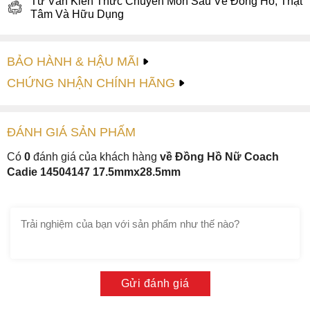
Tư Vấn Kiến Thức Chuyên Môn Sâu Về Đồng Hồ, Thật
Tâm Và Hữu Dụng
BẢO HÀNH & HẬU MÃI
CHỨNG NHẬN CHÍNH HÃNG
ĐÁNH GIÁ
SẢN PHẤM
Có
0
đánh giá của khách hàng
về Đồng Hồ Nữ Coach
Cadie 14504147 17.5mmx28.5mm
Gửi đánh giá