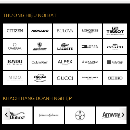
THƯƠNG HIỆU NỔI BẬT
KHÁCH HÀNG DOANH NGHIỆP
‹
›