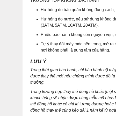
TRƯỜNG HỢP KHÔNG BẢO HÀNH
Hư hỏng do bảo quản không đúng cách, t
Hư hỏng do nước, nếu sử dụng không đú
(3ATM, 5ATM, 10ATM, 20ATM).
Phiếu bảo hành không còn nguyên vẹn, r
Tự ý thay đổi máy móc bên trong, mở ra 
nơi không phải là trung tâm của hãng.
LƯU Ý
Trong thời gian bảo hành, chỉ bảo hành bộ m
được thay thế mới nếu chứng minh được đó là lỗ
thường.
Trong trường hợp thay thế đồng hồ khác (một
khách hàng sẽ nhận được cùng mẫu mã như đồn
thế đồng hồ khác có giá trị tương đương hoặc 
đồng hồ thay thế cũng kéo dài 1 năm kể từ ng