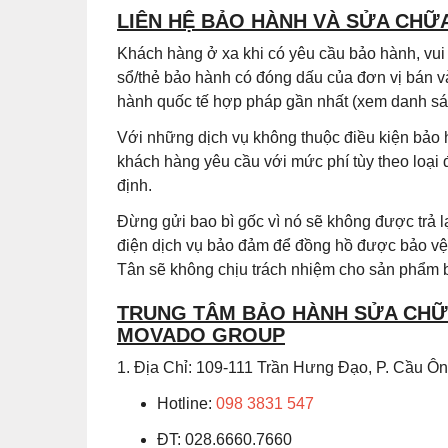
LIÊN HỆ BẢO HÀNH VÀ SỬA CHỮ
Khách hàng ở xa khi có yêu cầu bảo hành, vu
sổ/thẻ bảo hành có đóng dấu của đơn vị bán v
hành quốc tế hợp pháp gần nhất (xem danh sác
Với những dịch vụ không thuộc điều kiện bảo 
khách hàng yêu cầu với mức phí tùy theo loại
định.
Đừng gửi bao bì gốc vì nó sẽ không được trả
điện dịch vụ bảo đảm để đồng hồ được bảo vệ 
Tân sẽ không chịu trách nhiệm cho sản phẩm b
TRUNG TÂM BẢO HÀNH SỬA CHỮA
MOVADO GROUP
1. Địa Chỉ: 109-111 Trần Hưng Đạo, P. Cầu 
Hotline:
098 3831 547
ĐT: 028.6660.7660