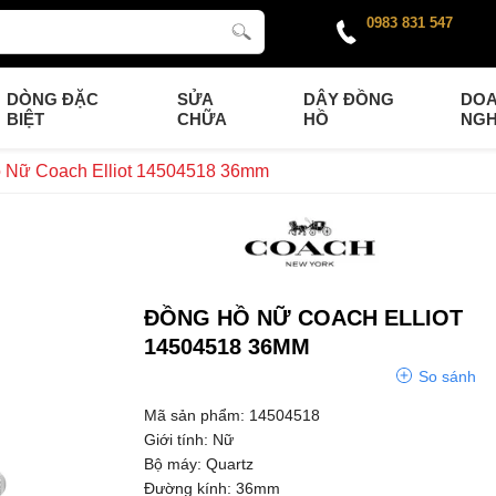
0983 831 547
DÒNG ĐẶC
SỬA
DÂY ĐỒNG
DO
BIỆT
CHỮA
HỒ
NGH
 Nữ Coach Elliot 14504518 36mm
ĐỒNG HỒ NỮ COACH ELLIOT
14504518 36MM
So sánh
Mã sản phẩm: 14504518
Giới tính: Nữ
Bộ máy: Quartz
Đường kính: 36mm