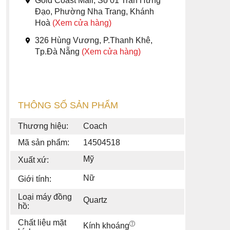
Gold Coast Mall, Số 01 Trần Hưng
Đạo, Phường Nha Trang, Khánh
Hoà
(Xem cửa hàng)
326 Hùng Vương, P.Thanh Khê,
Tp.Đà Nẵng
(Xem cửa hàng)
THÔNG SỐ SẢN PHẨM
Thương hiệu:
Coach
Mã sản phẩm:
14504518
Mỹ
Xuất xứ:
Nữ
Giới tính:
Loại máy đồng
Quartz
hồ:
Chất liệu mặt
Kính khoáng