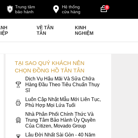
Trung tâm
Hệ thống
0
bảo hành
cửa hàng
ANH
VỀ TÂN
KINH
IỆP
TÂN
NGHIỆM
TẠI SAO QUÝ KHÁCH NÊN
CHỌN ĐỒNG HỒ TÂN TÂN
Dịch Vụ Hậu Mãi Và Sửa Chữa
Hàng Đầu Theo Tiêu Chuẩn Thụy
Sĩ
Luôn Cập Nhật Mẫu Mới Liên Tục,
Phù Hợp Mọi Lứa Tuổi
Nhà Phân Phối Chính Thức Và
Trung Tâm Bảo Hành Ủy Quyền
Của Citizen, Movado Group
Lâu Đời Nhất Sài Gòn - 40 Năm