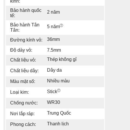
kính:
Bảo hành quốc
2 năm
tế:
Bảo hành Tân
5 năm
Tân:
36mm
Đường kính vỏ:
Độ dày vỏ:
7.5mm
Thép không gỉ
Chất liệu vỏ:
Dây da
Chất liệu dây:
Nhiều màu
Màu mặt số:
Stick
Loại kim:
WR30
Chống nước:
Trung Quốc
Nơi lắp ráp:
Thanh lịch
Phong cách: