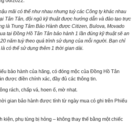
áng 06/2022.
 hậu mãi có thể như nhau nhưng tuỳ các Công ty khác nhau
ại Tân Tân, đội ngũ kỹ thuật được hướng dẫn và đào tạo trực
cũng là Trung Tâm Bảo Hành được Citizen, Bulova, Movado
ua tại Đồng Hồ Tân Tân bảo hành 1 lần đúng kỹ thuật sẽ an
20 năm tuỳ theo quá trình sử dụng của mỗi người. Bạn chỉ
là có thể sử dụng thêm 1 thời gian dài.
 Phiếu bảo hành của hãng, có đóng mộc của Đồng Hồ Tân
 được điền chính xác, đầy đủ các thông tin.
ng rách, chấp vá, hoen ố, mờ nhạt.
hời gian bảo hành được tính từ ngày mua có ghi trên Phiếu
h kiện, phụ tùng bị hỏng – không thay thế bằng một chiếc