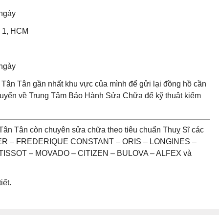
 ngày
n 1, HCM
 ngày
Tân Tân gần nhất khu vực của mình để gửi lại đồng hồ cần
chuyển về Trung Tâm Bảo Hành Sửa Chữa để kỹ thuật kiểm
Tân Tân còn chuyên sửa chữa theo tiêu chuẩn Thuỵ Sĩ các
UER – FREDERIQUE CONSTANT – ORIS – LONGINES –
ISSOT – MOVADO – CITIZEN – BULOVA – ALFEX và
iết.