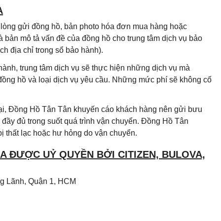
A
i lòng gửi đồng hồ, bản photo hóa đơn mua hàng hoặc
à bản mô tả vấn đề của đồng hồ cho trung tâm dịch vụ bảo
h địa chỉ trong sổ bảo hành).
hành, trung tâm dịch vụ sẽ thực hiện những dịch vụ mà
 đồng hồ và loại dịch vụ yêu cầu. Những mức phí sẽ không cố
 lại, Đồng Hồ Tân Tân khuyến cáo khách hàng nên gửi bưu
đầy đủ trong suốt quá trình vận chuyển. Đồng Hồ Tân
ị thất lạc hoặc hư hỏng do vận chuyển.
 ĐƯỢC UỶ QUYỀN BỞI CITIZEN, BULOVA,
Ông Lãnh, Quận 1, HCM