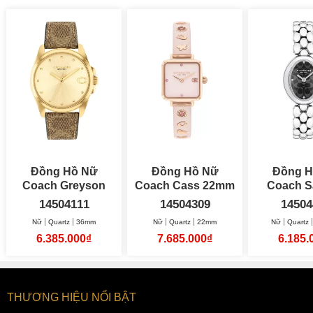
Đồng Hồ Nữ
Đồng Hồ Nữ
Đồng H
Coach Greyson
Coach Cass 22mm
Coach 
36mm
22.5
14504111
14504309
14504
Nữ
Quartz
36mm
Nữ
Quartz
22mm
Nữ
Quartz
6.385.000₫
7.685.000₫
6.185.
THƯƠNG HIỆU NỔI BẬT