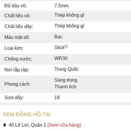
Độ dày vỏ:
7.5mm
Thép không gỉ
Chất liệu vỏ:
Thép không gỉ
Chất liệu dây:
Bạc
Màu mặt số:
Stick
Loại kim:
WR30
Chống nước:
Trung Quốc
Nơi lắp ráp:
Sang trọng
Phong cách:
Thanh lịch
Size dây:
18
XEM ĐỒNG HỒ TẠI
40 Lê Lợi, Quận 1
(Xem cửa hàng)