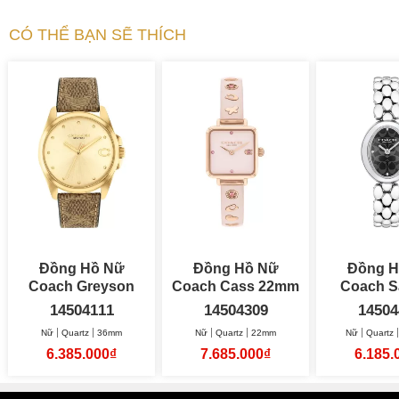
CÓ THỂ BẠN SẼ THÍCH
Đồng Hồ Nữ
Đồng Hồ Nữ
Đồng H
Coach Greyson
Coach Cass 22mm
Coach 
36mm
22.5
14504111
14504309
14504
Nữ
Quartz
36mm
Nữ
Quartz
22mm
Nữ
Quartz
6.385.000₫
7.685.000₫
6.185.