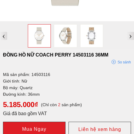
‹
›
ĐỒNG HỒ NỮ COACH PERRY 14503116 36MM
So sánh
Mã sản phẩm: 14503116
Giới tính: Nữ
Bộ máy: Quartz
Đường kính: 36mm
5.185.000₫
(Chỉ còn
2
sản phẩm)
Giá đã bao gồm VAT
Mua Ngay
Liên hệ xem hàng