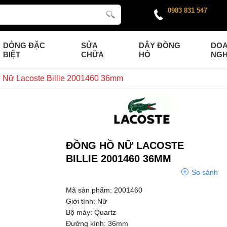
0983 831 547
DÒNG ĐẶC
SỬA
DÂY ĐỒNG
DO
BIỆT
CHỮA
HỒ
NGH
 Nữ Lacoste Billie 2001460 36mm
ĐỒNG HỒ NỮ LACOSTE
BILLIE 2001460 36MM
So sánh
Mã sản phẩm: 2001460
Giới tính: Nữ
Bộ máy: Quartz
Đường kính: 36mm