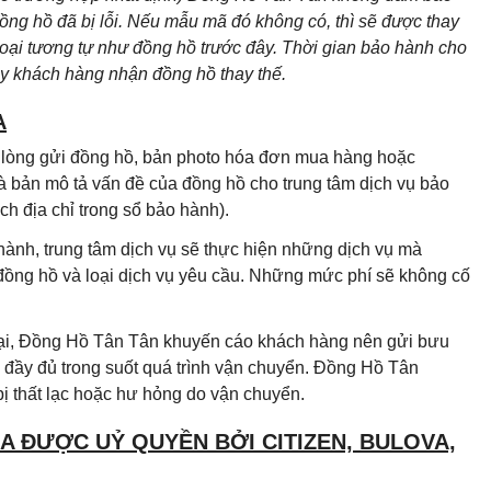
g hồ đã bị lỗi. Nếu mẫu mã đó không có, thì sẽ được thay
loại tương tự như đồng hồ trước đây. Thời gian bảo hành cho
ày khách hàng nhận đồng hồ thay thế.
A
i lòng gửi đồng hồ, bản photo hóa đơn mua hàng hoặc
à bản mô tả vấn đề của đồng hồ cho trung tâm dịch vụ bảo
h địa chỉ trong sổ bảo hành).
hành, trung tâm dịch vụ sẽ thực hiện những dịch vụ mà
 đồng hồ và loại dịch vụ yêu cầu. Những mức phí sẽ không cố
 lại, Đồng Hồ Tân Tân khuyến cáo khách hàng nên gửi bưu
đầy đủ trong suốt quá trình vận chuyển. Đồng Hồ Tân
ị thất lạc hoặc hư hỏng do vận chuyển.
 ĐƯỢC UỶ QUYỀN BỞI CITIZEN, BULOVA,