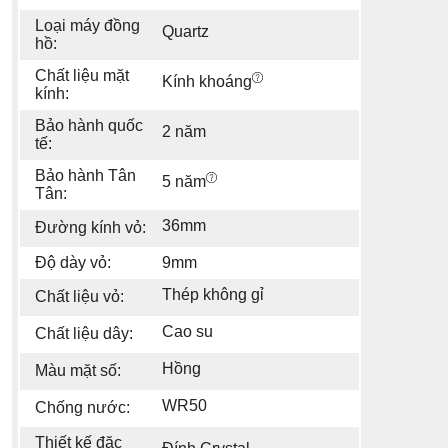
Loại máy đồng
Quartz
hồ:
Chất liệu mặt
Kính khoáng
kính:
Bảo hành quốc
2 năm
tế:
Bảo hành Tân
5 năm
Tân:
36mm
Đường kính vỏ:
Độ dày vỏ:
9mm
Thép không gỉ
Chất liệu vỏ:
Cao su
Chất liệu dây:
Hồng
Màu mặt số:
WR50
Chống nước:
Thiết kế đặc