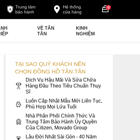
Trung tâm
Hệ thống
0
bảo hành
cửa hàng
ANH
VỀ TÂN
KINH
IỆP
TÂN
NGHIỆM
TẠI SAO QUÝ KHÁCH NÊN
CHỌN ĐỒNG HỒ TÂN TÂN
Dịch Vụ Hậu Mãi Và Sửa Chữa
Hàng Đầu Theo Tiêu Chuẩn Thụy
Sĩ
Luôn Cập Nhật Mẫu Mới Liên Tục,
Phù Hợp Mọi Lứa Tuổi
Nhà Phân Phối Chính Thức Và
Trung Tâm Bảo Hành Ủy Quyền
Của Citizen, Movado Group
Lâu Đời Nhất Sài Gòn - 40 Năm