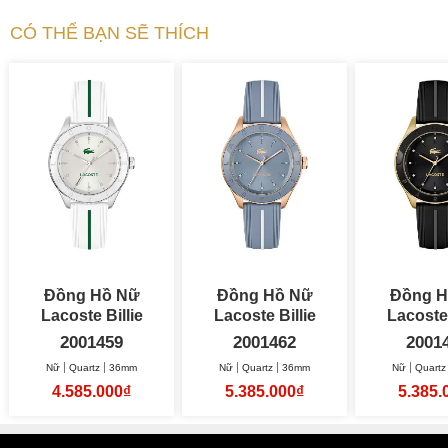
CÓ THỂ BẠN SẼ THÍCH
Đồng Hồ Nữ
Đồng Hồ Nữ
Đồng H
Lacoste Billie
Lacoste Billie
Lacoste 
36mm
36mm
36
2001459
2001462
2001
Nữ
Quartz
36mm
Nữ
Quartz
36mm
Nữ
Quartz
4.585.000₫
5.385.000₫
5.385.