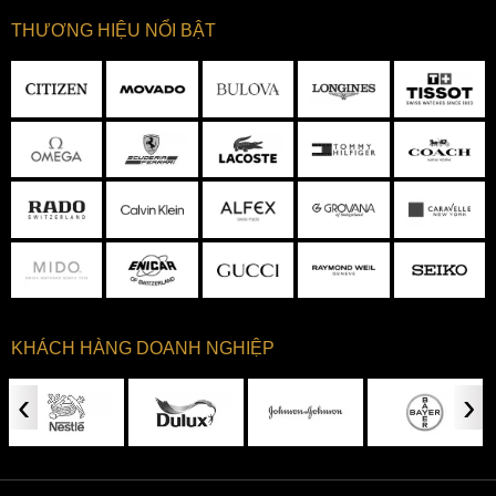
THƯƠNG HIỆU NỔI BẬT
KHÁCH HÀNG DOANH NGHIỆP
‹
›