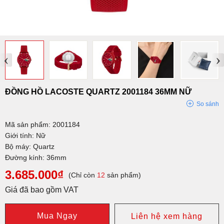
‹
›
ĐỒNG HỒ LACOSTE QUARTZ 2001184 36MM NỮ
So sánh
Mã sản phẩm: 2001184
Giới tính: Nữ
Bộ máy: Quartz
Đường kính: 36mm
3.685.000₫
(Chỉ còn
12
sản phẩm)
Giá đã bao gồm VAT
Mua Ngay
Liên hệ xem hàng