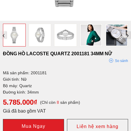
‹
›
ĐỒNG HỒ LACOSTE QUARTZ 2001181 34MM NỮ
So sánh
Mã sản phẩm: 2001181
Giới tính: Nữ
Bộ máy: Quartz
Đường kính: 34mm
5.785.000₫
(Chỉ còn
8
sản phẩm)
Giá đã bao gồm VAT
Mua Ngay
Liên hệ xem hàng