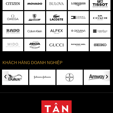
KHÁCH HÀNG DOANH NGHIỆP
‹
›