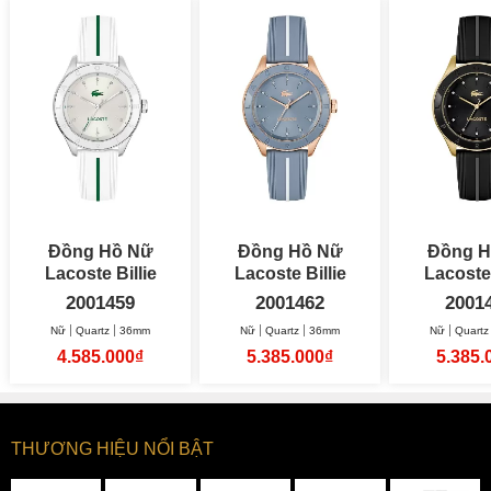
Đồng Hồ Nữ
Đồng Hồ Nữ
Đồng H
Lacoste Billie
Lacoste Billie
Lacoste 
36mm
36mm
36
2001459
2001462
2001
Nữ
Quartz
36mm
Nữ
Quartz
36mm
Nữ
Quartz
4.585.000₫
5.385.000₫
5.385.
THƯƠNG HIỆU NỔI BẬT