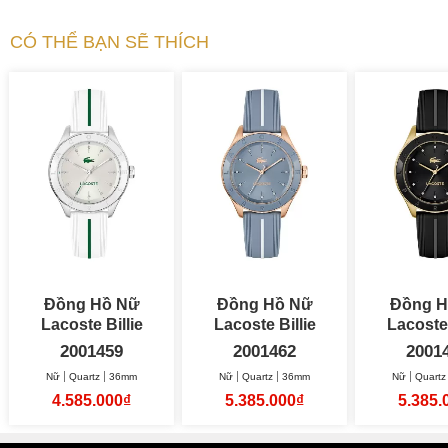
CÓ THỂ BẠN SẼ THÍCH
Đồng Hồ Nữ
Đồng Hồ Nữ
Đồng H
Lacoste Billie
Lacoste Billie
Lacoste 
36mm
36mm
36
2001459
2001462
2001
Nữ
Quartz
36mm
Nữ
Quartz
36mm
Nữ
Quartz
4.585.000₫
5.385.000₫
5.385.