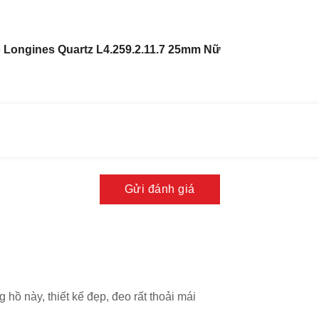
 Longines Quartz L4.259.2.11.7 25mm Nữ
 được trang bị thêm lịch ngày tiện dụng
gines Lyre L4.259.2.11.7 mang đến sức hút khó cưỡng. Toàn
 tiết tối giản đầy tinh xảo từ cọc số La Mã, bộ kim Sword mạ
ét đẹp cổ điển nhưng không kém phần sang trọng và đẳng
Gửi đánh giá
sắc nét theo tông màu đen nổi bật được sắp xếp hài hòa với
ễ nhìn tại vị trí 3h giúp người đeo dễ dàng quản lý lịch trình.
 hồ này, thiết kế đẹp, đeo rất thoải mái