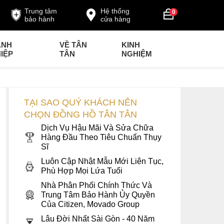
Trung tâm
Hệ thống
0
bảo hành
cửa hàng
ANH
VỀ TÂN
KINH
IỆP
TÂN
NGHIỆM
TẠI SAO QUÝ KHÁCH NÊN
CHỌN ĐỒNG HỒ TÂN TÂN
Dịch Vụ Hậu Mãi Và Sửa Chữa
Hàng Đầu Theo Tiêu Chuẩn Thụy
Sĩ
Luôn Cập Nhật Mẫu Mới Liên Tục,
Phù Hợp Mọi Lứa Tuổi
Nhà Phân Phối Chính Thức Và
Trung Tâm Bảo Hành Ủy Quyền
Của Citizen, Movado Group
Lâu Đời Nhất Sài Gòn - 40 Năm