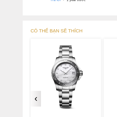
CÓ THỂ BẠN SẼ THÍCH
Bộ kim hình kiếm màu vàng hoàn thiện thanh m
‹
Để tôn lên tinh thần thanh lịch vượt thời gian
bộ vỏ có đường kính chỉ 25mm, rất nhỏ gọn, t
đồng hồ còn được trang bị khả năng chống 