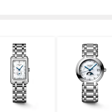
ảnh với các mốc giờ la mã sơn đen nổi bật, đạm nét cổ điển
 của bộ sưu tập, Longines Lyre L4.259.2.11.7 được thu nhỏ với
iện lợi và tôn da khi các quý cô đeo lên tay. Bên cạnh đó,
nước đạt mức 3ATM (tương đương 30 mét nước) hỗ trợ các