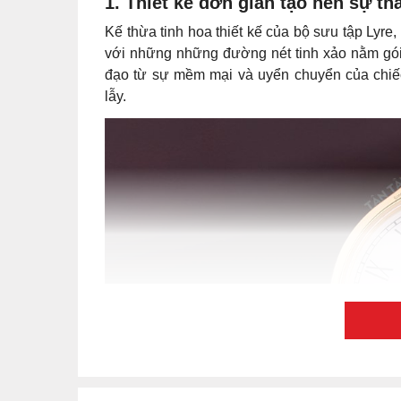
1. Thiết kế đơn giản tạo nên sự th
Kế thừa tinh hoa thiết kế của bộ sưu tập Lyre,
với những những đường nét tinh xảo nằm gói 
đạo từ sự mềm mại và uyển chuyển của chiếc 
lẫy.