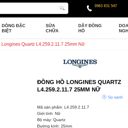
0983 831 547
DÒNG ĐẶC
SỬA
DÂY ĐỒNG
DO
BIỆT
CHỮA
HỒ
NGH
 Longines Quartz L4.259.2.11.7 25mm Nữ
ĐỒNG HỒ LONGINES QUARTZ
L4.259.2.11.7 25MM NỮ
So sánh
Mã sản phẩm: L4.259.2.11.7
Giới tính: Nữ
Bộ máy: Quartz
Đường kính: 25mm