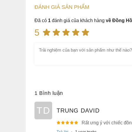
ĐÁNH GIÁ
SẢN PHẤM
Đã có
1
đánh giá của khách hàng
về Đồng Hồ
5
Mặt số màu trắng đơn giản
Với tông màu chủ đạo trắng - vàng gold, Lon
bộ mặt số có màu trắng quý phái với những chi
PVD màu vàng thanh mảnh góp phần tô đậm n
cấp của chiếc
đồng hồ
này.
Tại góc 12h là Logo thương hiệu “Longines” 
tổng thể thiết kế. Ô lịch ngày đặt gọn gàng và d
1 Bình luận
TD
TRUNG DAVID
Rất ưng ý với chiếc đồng
Trả lời
•
1 year trước