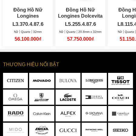
Đồng Hồ Nữ
Đồng Hồ Nữ
Đồng H
Longines
Longines Dolcevita
Longi
HydroConquest
20.8x32mm
Prima
L3.370.4.87.6
L5.255.4.87.6
L8.115.
32mm
Moonp
Nữ
Quartz
32mm
Nữ
Quartz
20.8mm x 32mm
Nữ
Quartz
30.5
56.100.000₫
57.750.000₫
51.150
THƯƠNG HIỆU NỔI BẬT