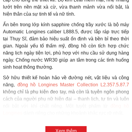
lướt trên nền mặt xà cừ, vừa thanh mảnh vừa nổi bật, là
hiện thân của sự tinh tế và nữ tính.
Ẩn bên trong lớp kính sapphire chống trầy xước là bộ máy
Automatic Longines caliber L888.5, được lắp ráp trực tiếp
tại Thụy Sĩ, đảm bảo hiệu suất ổn định và bền bỉ theo thời
gian. Ngoài yếu tố thẩm mỹ, đồng hồ còn tích hợp chức
năng lịch ngày tiện lợi, phù hợp với nhu cầu sử dụng hàng
ngày. Chống nước WR30 giúp an tâm trong các tình huống
sinh hoạt thông thường.
Sở hữu thiết kế hoàn hảo về đường nét, vật liệu và công
năng,
đồng hồ Longines Master Collection L2.357.5.87.7
không chỉ là phụ kiện đeo tay, mà còn là tuyên ngôn phong
cách của người phụ nữ hiện đại – thanh lịch, tự tin và luôn
nổi bật với khí chất riêng. Một tuyệt phẩm từ
đồng hồ
Longines
dành riêng cho những khoảnh khắc rực rỡ nhất.
Xem thêm