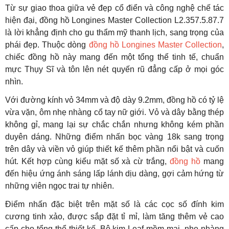
Từ sự giao thoa giữa vẻ đẹp cổ điển và công nghệ chế tác
hiện đại, đồng hồ Longines Master Collection L2.357.5.87.7
là lời khẳng định cho gu thẩm mỹ thanh lịch, sang trọng của
phái đẹp. Thuộc dòng
đồng hồ Longines Master Collection
,
chiếc đồng hồ này mang đến một tổng thể tinh tế, chuẩn
mực Thụy Sĩ và tôn lên nét quyến rũ đẳng cấp ở mọi góc
nhìn.
Với đường kính vỏ 34mm và độ dày 9.2mm, đồng hồ có tỷ lệ
vừa vặn, ôm nhẹ nhàng cổ tay nữ giới. Vỏ và dây bằng thép
không gỉ, mang lại sự chắc chắn nhưng không kém phần
duyên dáng. Những điểm nhấn bọc vàng 18k sang trọng
trên dây và viền vỏ giúp thiết kế thêm phần nổi bật và cuốn
hút. Kết hợp cùng kiểu mặt số xà cừ trắng,
đồng hồ
mang
đến hiệu ứng ánh sáng lấp lánh dịu dàng, gợi cảm hứng từ
những viên ngọc trai tự nhiên.
Điểm nhấn đặc biệt trên mặt số là các cọc số đính kim
cương tinh xảo, được sắp đặt tỉ mỉ, làm tăng thêm vẻ cao
cấp cho tổng thể thiết kế. Bộ kim Leaf mềm mại, nhẹ nhàng