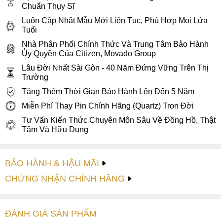
góc 3 giờ truyền thống với kích thước khá to, thuận tiện
Chuẩn Thụy Sĩ
trong các thao tác điều chỉnh.
Luôn Cập Nhật Mẫu Mới Liên Tục, Phù Hợp Mọi Lứa
Tuổi
3. Dây đeo thép không gỉ kết hợp với
Nhà Phân Phối Chính Thức Và Trung Tâm Bảo Hành
ceramic chắc chắn
Ủy Quyền Của Citizen, Movado Group
Movado 3600638 thuộc dòng Bold Ceramic nên dây đeo
Lâu Đời Nhất Sài Gòn - 40 Năm Đứng Vững Trên Thị
đồng hồ
được kết hợp từ thép không gỉ nguyên khối ở liên
Trường
kết chữ H và ceramic trắng ở giữa. Phần dây đeo thiết kế to
Tặng Thêm Thời Gian Bảo Hành Lên Đến 5 Năm
bản kiểu dây H-link chắc chắn, đặc biệt những mắt dây liên
Miễn Phí Thay Pin Chính Hãng (Quartz) Trọn Đời
kết ở giữa điều là ceramic có màu trắng nhạt giúp cho dây
Tư Vấn Kiến Thức Chuyên Môn Sâu Về Đồng Hồ, Thật
đeo đồng hồ nổi bật và phá cách hơn.
Tâm Và Hữu Dụng
Movado luôn biết cách làm mới mình mà vẫn không hề thay
đổi tinh thần thiết kế tinh khiết, sang trọng vốn có. Việc sử
BẢO HÀNH & HẬU MÃI
dụng chất liệu ceramic có nhiều ưu điểm như: nhẹ, có độ
bền cao, không bị phai màu, dễ làm sạch, không gây dị ứng;
CHỨNG NHẬN CHÍNH HÃNG
giúp cho dây đeo Movado 3600638 thêm bền chắc và mang
tính thẩm mỹ cao. Kết hợp với dây đeo là khóa cân bằng
quen thuộc, giúp dây được gọn gàng và thẩm mỹ hơn.
ĐÁNH GIÁ
SẢN PHẤM