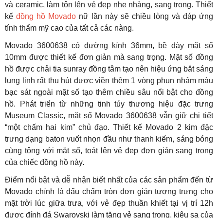
và ceramic, làm tôn lên vẻ đẹp nhẹ nhàng, sang trọng. Thiết
kế
đồng hồ Movado
nữ lần này sẽ chiều lòng và đáp ứng
tính thẩm mỹ cao của tất cả các nàng.
Movado 3600638 có đường kính 36mm, bề dày mặt số
10mm được thiết kế đơn giản mà sang trọng. Mặt số đồng
hồ được chải tia sunray đồng tâm tạo nên hiệu ứng bắt sáng
lung linh rất thu hút được viền thêm 1 vòng phun nhám màu
bạc sát ngoài mặt số tạo thêm chiều sâu nổi bật cho đồng
hồ. Phát triển từ những tinh túy thương hiệu đặc trưng
Museum Classic, mặt số Movado 3600638 vẫn giữ chi tiết
“một chấm hai kim” chủ đạo. Thiết kế Movado 2 kim đặc
trưng dạng baton vuốt nhọn đầu như thanh kiếm, sáng bóng
cùng tông với mặt số, toát lên vẻ đẹp đơn giản sang trọng
của chiếc đồng hồ này.
Điểm nổi bật và dễ nhận biết nhất của các sản phẩm đến từ
Movado chính là dấu chấm tròn đơn giản tượng trưng cho
mặt trời lúc giữa trưa, với vẻ đẹp thuần khiết tại vị trí 12h
được đính đá Swarovski làm tăng vẻ sang trọng, kiêu sa của