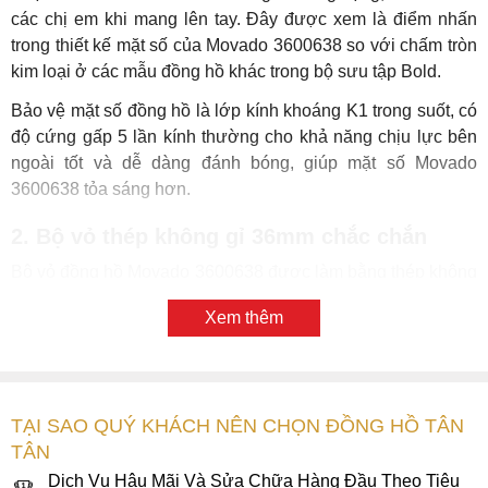
các chị em khi mang lên tay. Đây được xem là điểm nhấn
trong thiết kế mặt số của Movado 3600638 so với chấm tròn
kim loại ở các mẫu đồng hồ khác trong bộ sưu tập Bold.
Bảo vệ mặt số đồng hồ là lớp kính khoáng K1 trong suốt, có
độ cứng gấp 5 lần kính thường cho khả năng chịu lực bên
ngoài tốt và dễ dàng đánh bóng, giúp mặt số Movado
3600638 tỏa sáng hơn.
2. Bộ vỏ thép không gỉ 36mm chắc chắn
Bộ vỏ đồng hồ Movado 3600638 được làm bằng thép không
gỉ với phần mặt ngoài đánh bóng tỉ mỉ tạo nên sự sang trọng
Xem thêm
và nữ tính. Viền bezel đi liền với bộ vỏ cũng được làm bằng
thép không gỉ làm mỏng, được bao phủ hoàn toàn bởi tấm
kính khoáng K1 tráng gương thiết kế tràn viền bên trên, giúp
bảo vệ mặt số tốt hơn, đồng thời gợi lên sự trẻ trung phóng
TẠI SAO QUÝ KHÁCH NÊN CHỌN ĐỒNG HỒ TÂN
khoáng.
TÂN
Núm vặn chỉnh giờ dạng tròn có các khía rãnh được đặt ở
Dịch Vụ Hậu Mãi Và Sửa Chữa Hàng Đầu Theo Tiêu