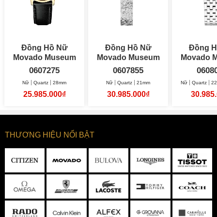
Đồng Hồ Nữ
Đồng Hồ Nữ
Đồng H
Movado Museum
Movado Museum
Movado 
Classic 28mm
Velura Mini 21mm
0607275
0607855
0608
Nữ
Quartz
28mm
Nữ
Quartz
21mm
Nữ
Quartz
22
25.985.000₫
30.985.000₫
30.985
THƯƠNG HIỆU NỔI BẬT