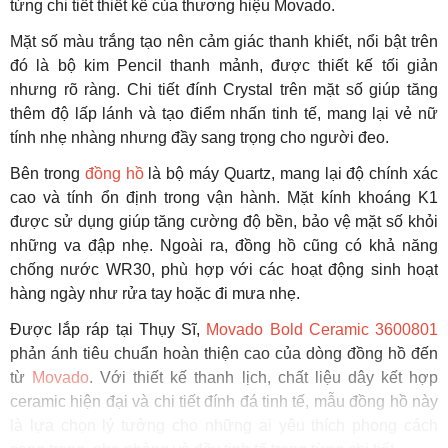
từng chi tiết thiết kế của thương hiệu Movado.
Mặt số màu trắng tạo nên cảm giác thanh khiết, nổi bật trên
đó là bộ kim Pencil thanh mảnh, được thiết kế tối giản
nhưng rõ ràng. Chi tiết đính Crystal trên mặt số giúp tăng
thêm độ lấp lánh và tạo điểm nhấn tinh tế, mang lại vẻ nữ
tính nhẹ nhàng nhưng đầy sang trọng cho người đeo.
Bên trong
đồng hồ
là bộ máy Quartz, mang lại độ chính xác
cao và tính ổn định trong vận hành. Mặt kính khoáng K1
được sử dụng giúp tăng cường độ bền, bảo vệ mặt số khỏi
những va đập nhẹ. Ngoài ra, đồng hồ cũng có khả năng
chống nước WR30, phù hợp với các hoạt động sinh hoạt
hàng ngày như rửa tay hoặc đi mưa nhẹ.
Được lắp ráp tại Thụy Sĩ,
Movado Bold Ceramic 3600801
phản ánh tiêu chuẩn hoàn thiện cao của dòng đồng hồ đến
từ
Movado
. Với thiết kế thanh lịch, chất liệu dây kết hợp
ceramic hiện đại và chi tiết đính đá tinh tế, mẫu đồng hồ này
là lựa chọn lý tưởng cho những ai yêu thích phong cách