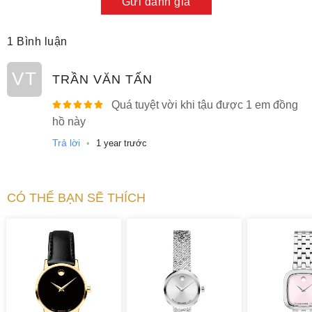
Gửi đánh giá
1 Bình luận
VT
TRẦN VĂN TẤN
Quá tuyệt vời khi tậu được 1 em đồng
hồ này
Trả lời
•
1 year trước
CÓ THỂ BẠN SẼ THÍCH