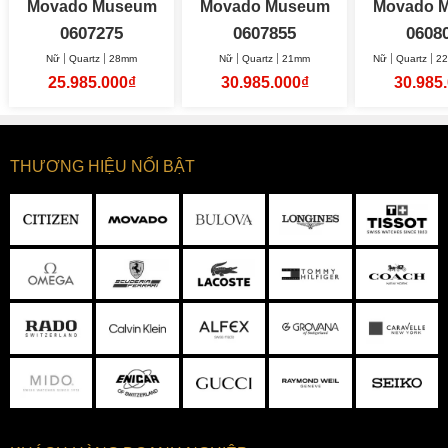
Movado Museum
Movado Museum
Movado 
Classic 28mm
Velura Mini 21mm
0607275
0607855
0608
Nữ
Quartz
28mm
Nữ
Quartz
21mm
Nữ
Quartz
22
25.985.000₫
30.985.000₫
30.985
THƯƠNG HIỆU NỔI BẬT