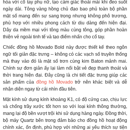
hòa với cổ tay phụ nữ, tạo cảm giác thoải mái khi đeo suốt
ngày dài. Tông vàng hồng chủ đạo bao phủ toàn bộ phần
mặt số mang đến sự sang trọng nhưng không phô trương,
phù hợp với nhiều phong cách từ dịu dàng đến hiện đại.
Dây da mềm mại với tông màu cùng tông, góp phần hoàn
thiện vẻ ngoài tinh tế và tạo điểm nhấn cho cổ tay.
Chiếc đồng hồ Movado Bold này được thiết kế theo ngôn
ngữ tối giản đặc trưng – không có các vạch số truyền thống
mà thay vào đó là mặt số trơn cùng kim Baton mảnh mai.
Chính sự đơn giản ấy lại làm nổi bật vẻ đẹp thanh thoát và
thời trang hiện đại. Đây cũng là chi tiết đặc trưng giúp các
sản phẩm của
đồng hồ Movado
trở nên khác biệt và dễ
nhận diện ngay từ cái nhìn đầu tiên.
Mặt kính sử dụng kính khoáng K1, có độ cứng cao, chịu lực
và chống trầy xước tốt hơn so với loại kính thông thường,
mang lại độ bền vượt trội khi sử dụng hàng ngày. Đồng thời,
bộ máy Quartz bên trong đảm bảo cho đồng hồ hoạt động
chính xác, ổn định, phù hợp với những ai yêu thích sự tiện