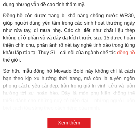
dụng nhưng vẫn đề cao tính thẩm mỹ.
Đồng hồ còn được trang bị khả năng chống nước WR30,
giúp người dùng yên tâm trong các sinh hoạt thường ngày
như rửa tay, đi mưa nhẹ. Các chi tiết như chất liệu thép
không gỉ ở phần vỏ và dây da kích thước size 15 được hoàn
thiện chỉn chu, phản ánh rõ nét tay nghề tinh xảo trong từng
khâu lắp ráp tại Thụy Sĩ – cái nôi của ngành chế tác
đồng hồ
thế giới.
Sở hữu mẫu đồng hồ Movado Bold này không chỉ là cách
bạn theo kịp xu hướng thời trang, mà còn là tuyên ngôn
phong cách: yêu cái đẹp, trân trọng giá trị vĩnh cửu và luôn
hướng tới sự hoàn hảo. Đây là món phụ kiện không thể
thiếu dành cho những quý cô hiện đại – những người luôn
biết cách tỏa sáng theo cách riêng của mình.
Xem thêm