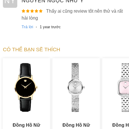
NÝ
NGUYỄN NGỌC NHƯ Ý
Thấy ai cũng review tôt nên thử và rất
hài lòng
Trả lời
•
1 year trước
CÓ THỂ BẠN SẼ THÍCH
Đồng Hồ Nữ
Đồng Hồ Nữ
Đồng H