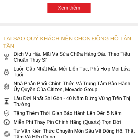
phong cách – nơi nghệ thuật thiết kế tối giản hòa quyện
cùng kỹ thuật chế tác Thụy Sĩ danh tiếng. Nếu bạn đang tìm
Xem thêm
kiếm một mẫu đồng hồ Movado Bold nhỏ nhắn, tinh tế và dễ
kết hợp với mọi trang phục, thì 3601211 chắc chắn sẽ là lựa
chọn khiến bạn hài lòng.
TẠI SAO QUÝ KHÁCH NÊN CHỌN ĐỒNG HỒ TÂN
TÂN
Dịch Vụ Hậu Mãi Và Sửa Chữa Hàng Đầu Theo Tiêu
Chuẩn Thụy Sĩ
Luôn Cập Nhật Mẫu Mới Liên Tục, Phù Hợp Mọi Lứa
Tuổi
Nhà Phân Phối Chính Thức Và Trung Tâm Bảo Hành
Ủy Quyền Của Citizen, Movado Group
Lâu Đời Nhất Sài Gòn - 40 Năm Đứng Vững Trên Thị
Trường
Tặng Thêm Thời Gian Bảo Hành Lên Đến 5 Năm
Miễn Phí Thay Pin Chính Hãng (Quartz) Trọn Đời
Tư Vấn Kiến Thức Chuyên Môn Sâu Về Đồng Hồ, Thật
Tâm Và Hữu Dụng