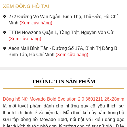
XEM ĐỒNG HỒ TẠI
272 Đường Võ Văn Ngân, Bình Thọ, Thủ Đức, Hồ Chí
Minh
(Xem cửa hàng)
TTTM Nowzone Quận 1, Tầng Trệt, Nguyễn Văn Cừ
(Xem cửa hàng)
Aeon Mall Bình Tân - Đường Số 17A, Bình Trị Đông B,
Bình Tân, Hồ Chí Minh
(Xem cửa hàng)
THÔNG TIN SẢN PHẨM
Đồng hồ Nữ Movado Bold Evolution 2.0 3601211 26x28mm
là một tuyệt phẩm dành cho những quý cô yêu thích sự
thanh lịch, tinh tế và hiện đại. Mẫu thiết kế này nằm trong bộ
sưu tập đồng hồ Movado Bold, nổi bật với kiểu dáng đặc
biệt và kích thước nhỏ gọn, lý tưởng cho cổ tay nữ giới. Đây