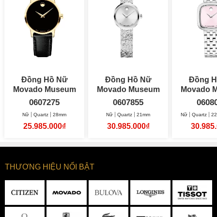
Đồng Hồ Nữ
Đồng Hồ Nữ
Đồng H
Movado Museum
Movado Museum
Movado 
Classic 28mm
Velura Mini 21mm
0607275
0607855
0608
Nữ
Quartz
28mm
Nữ
Quartz
21mm
Nữ
Quartz
22
25.985.000₫
30.985.000₫
30.985
THƯƠNG HIỆU NỔI BẬT