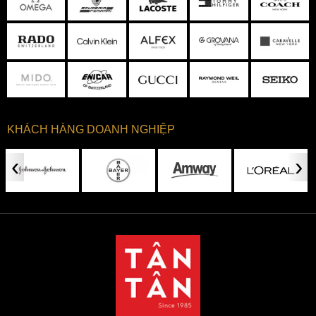
KHÁCH HÀNG DOANH NGHIỆP
‹
›