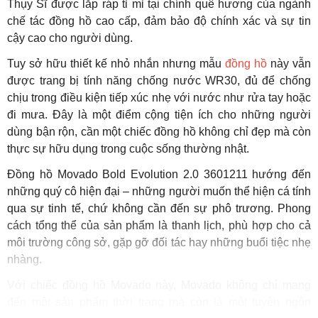
Thụy Sĩ được lắp ráp tỉ mỉ tại chính quê hương của ngành
chế tác đồng hồ cao cấp, đảm bảo độ chính xác và sự tin
cậy cao cho người dùng.
Tuy sở hữu thiết kế nhỏ nhắn nhưng mẫu
đồng hồ
này vẫn
được trang bị tính năng chống nước WR30, đủ để chống
chịu trong điều kiện tiếp xúc nhẹ với nước như rửa tay hoặc
đi mưa. Đây là một điểm cộng tiện ích cho những người
dùng bận rộn, cần một chiếc đồng hồ không chỉ đẹp mà còn
thực sự hữu dụng trong cuộc sống thường nhật.
Đồng hồ Movado Bold Evolution 2.0 3601211 hướng đến
những quý cô hiện đại – những người muốn thể hiện cá tính
qua sự tinh tế, chứ không cần đến sự phô trương. Phong
cách tổng thể của sản phẩm là thanh lịch, phù hợp cho cả
môi trường công sở, gặp gỡ đối tác hay những buổi tiệc nhẹ
nhàng.
Với chiếc đồng hồ Movado này, Movado không chỉ mang
đến một sản phẩm thời trang mà còn là một tuyên ngôn