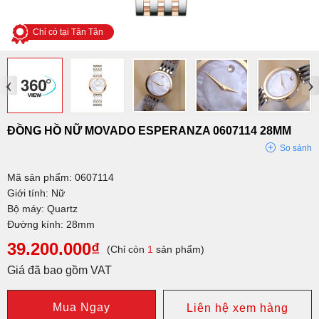
Chỉ có tại Tân Tân
‹
›
ĐỒNG HỒ NỮ MOVADO ESPERANZA 0607114 28MM
So sánh
Mã sản phẩm: 0607114
Giới tính: Nữ
Bộ máy: Quartz
Đường kính: 28mm
39.200.000₫
(Chỉ còn
1
sản phẩm)
Giá đã bao gồm VAT
Mua Ngay
Liên hệ xem hàng