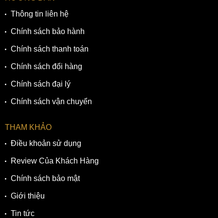
phong cách thanh lịch và nổi bật. Với thiết kế 7 mắt xích liên
Thông tin liên hệ
kết với nhau giúp cho dây đeo uyển chuyển và mềm mại,
trên cổ tay xen kẽ màu vàng hồng-bạc tạo hiệu ứng màu
Chính sách bảo hành
demi thời thượng . Đi kèm với dây đeo này là khóa cân
Chính sách thanh toán
bằng gọn gàng với nút bấm tiện lợi dễ dàng đóng-mở giúp
dây đeo chắc chắn, ôm trọn cổ tay của các cô nàng.
Chính sách đổi hàng
Chính sách đại lý
Chính sách vận chuyển
THAM KHẢO
Điều khoản sử dụng
Review Của Khách Hàng
Chính sách bảo mật
Giới thiệu
Dây đeo pói demi vàng hồng thời thượng với các liên kết
Tin tức