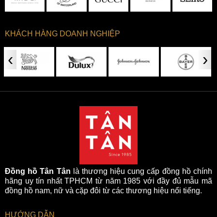
chỉnh giờ của Movado 0607114 mang chất liệu và màu sắc
đồng nhất với bộ vỏ, được khía rãnh xung quanh thuận tiện
cho việc điều chỉnh thời gian.
KHÁCH HÀNG DOANH NGHIỆP
‹
›
Đồng hồ Tân Tân
là thương hiệu cung cấp đồng hồ chính
Bộ vỏ thép chắc chắn với phần niềng mạ màu vàng hồng
hãng uy tín nhất TPHCM từ năm 1985 với đầy đủ mẫu mã
nổi bật
đồng hồ nam, nữ và cặp đôi từ các thương hiệu nổi tiếng.
Thiết kế dây đeo bằng chất thép không gỉ với các liên kết
dài hiện đại, sang trọng dành cho những quý cô yêu thích
HƯỚNG DẪN