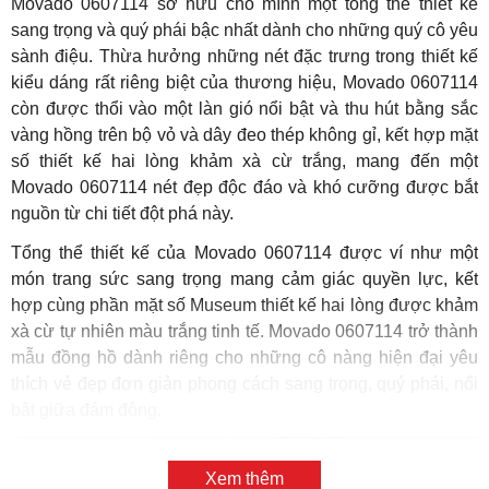
Movado 0607114 sở hữu cho mình một tổng thể thiết kế
sang trọng và quý phái bậc nhất dành cho những quý cô yêu
sành điệu. Thừa hưởng những nét đặc trưng trong thiết kế
kiểu dáng rất riêng biệt của thương hiệu, Movado 0607114
còn được thổi vào một làn gió nổi bật và thu hút bằng sắc
vàng hồng trên bộ vỏ và dây đeo thép không gỉ, kết hợp mặt
số thiết kế hai lòng khảm xà cừ trắng, mang đến một
Movado 0607114 nét đẹp độc đáo và khó cưỡng được bắt
nguồn từ chi tiết đột phá này.
Tổng thể thiết kế của Movado 0607114 được ví như một
món trang sức sang trọng mang cảm giác quyền lực, kết
hợp cùng phần mặt số Museum thiết kế hai lòng được khảm
xà cừ tự nhiên màu trắng tinh tế. Movado 0607114 trở thành
mẫu đồng hồ dành riêng cho những cô nàng hiện đại yêu
thích vẻ đẹp đơn giản phong cách sang trọng, quý phái, nổi
bật giữa đám đông.
Xem thêm