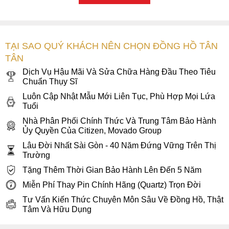
TẠI SAO QUÝ KHÁCH NÊN CHỌN ĐỒNG HỒ TÂN
TÂN
Dịch Vụ Hậu Mãi Và Sửa Chữa Hàng Đầu Theo Tiêu
Chuẩn Thụy Sĩ
Luôn Cập Nhật Mẫu Mới Liên Tục, Phù Hợp Mọi Lứa
Tuổi
Kích thước nhỏ nhắn được hoàn thiện các chất liệu cao cấp
Nhà Phân Phối Chính Thức Và Trung Tâm Bảo Hành
Ủy Quyền Của Citizen, Movado Group
Movado 0607114 sở hữu đường kính vỏ 28mm, độ rộng dây
14mm và độ dày 9mm, là mẫu đồng hồ rất phù hợp với
Lâu Đời Nhất Sài Gòn - 40 Năm Đứng Vững Trên Thị
Trường
những cô gái có phần cổ tay nhỏ nhắn. Bên cạnh đó, mẫu
đồng hồ này còn có thể hỗ trợ cho người dùng những hoạt
Tặng Thêm Thời Gian Bảo Hành Lên Đến 5 Năm
động nhẹ nhàng như rửa tay hoặc đi mưa nhỏ với độ chịu
Miễn Phí Thay Pin Chính Hãng (Quartz) Trọn Đời
nước là 3ATM.
Tư Vấn Kiến Thức Chuyên Môn Sâu Về Đồng Hồ, Thật
Tâm Và Hữu Dụng
2. Mặt số tinh giản tối đa thiết kế hai lòng
khảm xà cừ màu trắng sang trọng, quý phái