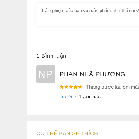
1 Bình luận
NP
PHAN NHÃ PHƯƠNG
Tháng trước tậu em màu 
Trả lời
•
1 year trước
CÓ THỂ BẠN SẼ THÍCH