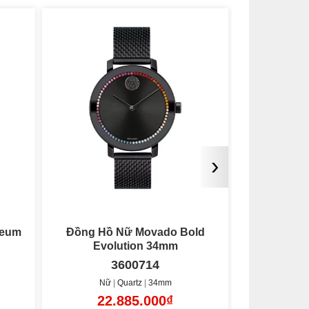
›
seum
Đồng Hồ Nữ Movado Bold
Đồng Hồ N
Evolution 34mm
3600714
Nữ
Quartz
34mm
Nữ
22.885.000₫
30