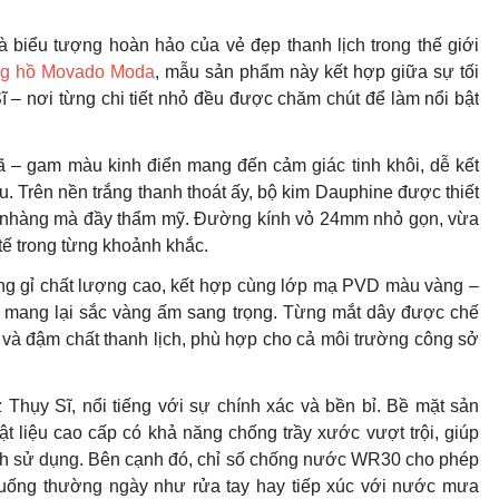
à biểu tượng hoàn hảo của vẻ đẹp thanh lịch trong thế giới
g hồ Movado Moda
, mẫu sản phẩm này kết hợp giữa sự tối
ĩ – nơi từng chi tiết nhỏ đều được chăm chút để làm nổi bật
 – gam màu kinh điển mang đến cảm giác tinh khôi, dễ kết
. Trên nền trắng thanh thoát ấy, bộ kim Dauphine được thiết
hẹ nhàng mà đầy thẩm mỹ. Đường kính vỏ 24mm nhỏ gọn, vừa
 tế trong từng khoảnh khắc.
ng gỉ chất lượng cao, kết hợp cùng lớp mạ PVD màu vàng –
và mang lại sắc vàng ấm sang trọng. Từng mắt dây được chế
ng và đậm chất thanh lịch, phù hợp cho cả môi trường công sở
hụy Sĩ, nổi tiếng với sự chính xác và bền bỉ. Bề mặt sản
t liệu cao cấp có khả năng chống trầy xước vượt trội, giúp
ình sử dụng. Bên cạnh đó, chỉ số chống nước WR30 cho phép
huống thường ngày như rửa tay hay tiếp xúc với nước mưa