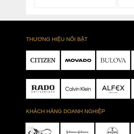
THƯƠNG HIỆU NỔI BẬT
KHÁCH HÀNG DOANH NGHIỆP
‹