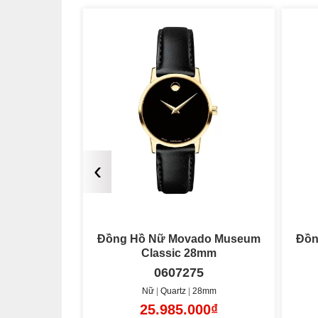
‹
do Amorosa
Đồng Hồ Nữ Movado Museum
Đồn
Classic 28mm
5
0607275
4mm
Nữ
Quartz
28mm
00₫
25.985.000₫