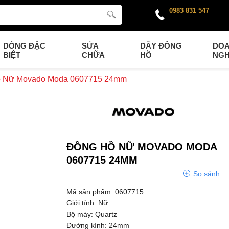
0983 831 547
DÒNG ĐẶC
SỬA
DÂY ĐỒNG
DO
BIỆT
CHỮA
HỒ
NGH
 Nữ Movado Moda 0607715 24mm
ĐỒNG HỒ NỮ MOVADO MODA
0607715 24MM
So sánh
Mã sản phẩm: 0607715
Giới tính: Nữ
Bộ máy: Quartz
Đường kính: 24mm