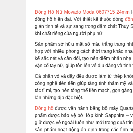
Đồng Hồ Nữ Movado Moda 0607715 24mm
l
đồng hồ hiện đại. Với thiết kế thuộc dòng
đồn
giản tinh tế và sự sang trọng đậm chất Thụy S
khí chất riêng của người phụ nữ.
Sản phẩm sở hữu mặt số màu trắng trang nhã
hợp với nhiều phong cách thời trang khác nhau
kế sắc nét và cân đối, tạo nên điểm nhấn n
vặn cổ tay nữ, giúp tôn lên vẻ dịu dàng và tinh
Cả phần vỏ và dây đều được làm từ thép khô
công nghệ tiên tiến giúp tăng tính thẩm mỹ 
tác tỉ mỉ, tạo nên tổng thể liền mạch, gọn gà
lẫn những dịp đặc biệt.
Đồng hồ
được vận hành bằng bộ máy Quartz T
phẩm được bảo vệ bởi lớp kính Sapphire – vậ
giữ được vẻ ngoài luôn như mới trong quá tr
sản phẩm hoạt động ổn định trong các tình 