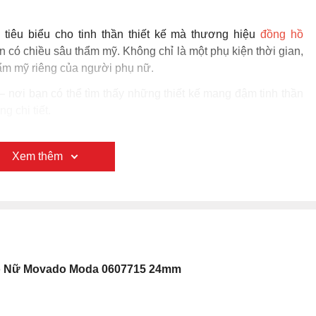
iêu biểu cho tinh thần thiết kế mà thương hiệu
đồng hồ
ôn có chiều sâu thẩm mỹ. Không chỉ là một phụ kiện thời gian,
thẩm mỹ riêng của người phụ nữ.
 nơi bạn có thể tìm thấy những thiết kế mang đậm tinh thần
g chi tiết.
Xem thêm
ồ Nữ Movado Moda 0607715 24mm