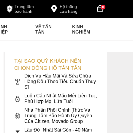
Trung tâm
Hệ thống
0
bảo hành
cửa hàng
ANH
VỀ TÂN
KINH
IỆP
TÂN
NGHIỆM
TẠI SAO QUÝ KHÁCH NÊN
CHỌN ĐỒNG HỒ TÂN TÂN
Dịch Vụ Hậu Mãi Và Sửa Chữa
Hàng Đầu Theo Tiêu Chuẩn Thụy
Sĩ
Luôn Cập Nhật Mẫu Mới Liên Tục,
Phù Hợp Mọi Lứa Tuổi
Nhà Phân Phối Chính Thức Và
Trung Tâm Bảo Hành Ủy Quyền
Của Citizen, Movado Group
Lâu Đời Nhất Sài Gòn - 40 Năm