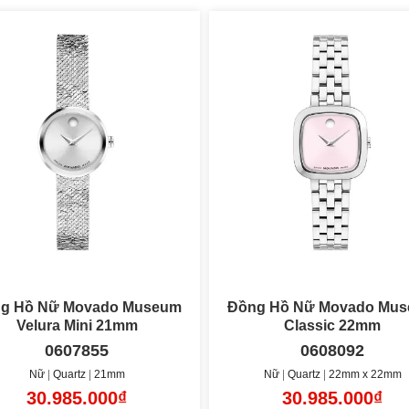
g Hồ Nữ Movado Museum
Đồng Hồ Nữ Movado Mu
Velura Mini 21mm
Classic 22mm
0607855
0608092
Nữ
Quartz
21mm
Nữ
Quartz
22mm x 22mm
30.985.000₫
30.985.000₫