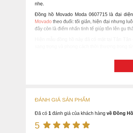
nhẹ.
Đồng hồ Movado Moda 0607715 là đại diện t
Movado
theo đuổi: tối giản, hiện đại nhưng lu
đây còn là điểm nhấn tinh tế giúp tôn lên gu 
Hiện mẫu đồng hồ này đã có mặt tại Tân Tân –
sang trọng và phong cách thời thượng trong từn
ĐÁNH GIÁ
SẢN PHẤM
Đã có
1
đánh giá của khách hàng
về Đồng H
5