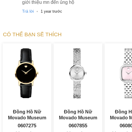
giới thiệu mn đến ủng hộ
Trả lời
•
1 year trước
CÓ THỂ BẠN SẼ THÍCH
Đồng Hồ Nữ
Đồng Hồ Nữ
Đồng H
Movado Museum
Movado Museum
Movado 
Classic 28mm
Velura Mini 21mm
0607275
0607855
0608