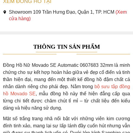
XEM ĐỒNG HỒ TẠI
Showroom 109 Trần Hưng Đạo, Quận 1, TP. HCM
(Xem
cửa hàng)
THÔNG TIN SẢN PHẨM
Đồng Hồ Nữ Movado SE Automatic 0607683 32mm là minh
chứng cho sự kết hợp hoàn hảo giữa vẻ đẹp cổ điển và tinh
thần hiện đại, mang đến một thiết kế đồng hồ đậm chất cá
nhân dành riêng cho phái đẹp. Nằm trong
bộ sưu tập đồng
hồ Movado SE
, mẫu đồng hồ này thể hiện đẳng cấp qua
từng chi tiết được chăm chút tỉ mỉ – từ chất liệu đến kiểu
dáng và hiệu năng sử dụng.
Mặt số trắng trang nhã nổi bật với những viên kim cương
đính tinh xảo, mang lại sự lấp lánh đầy cuốn hút nhưng vẫn
giữ được sự thanh lịch vốn có. Dưới lớp kính Sapphire cao