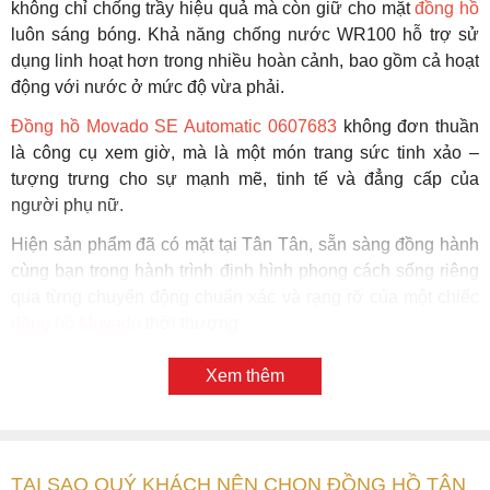
không chỉ chống trầy hiệu quả mà còn giữ cho mặt
đồng hồ
luôn sáng bóng. Khả năng chống nước WR100 hỗ trợ sử
dụng linh hoạt hơn trong nhiều hoàn cảnh, bao gồm cả hoạt
động với nước ở mức độ vừa phải.
Đồng hồ Movado SE Automatic 0607683
không đơn thuần
là công cụ xem giờ, mà là một món trang sức tinh xảo –
tượng trưng cho sự mạnh mẽ, tinh tế và đẳng cấp của
người phụ nữ.
Hiện sản phẩm đã có mặt tại Tân Tân, sẵn sàng đồng hành
cùng bạn trong hành trình định hình phong cách sống riêng
qua từng chuyển động chuẩn xác và rạng rỡ của một chiếc
đồng hồ Movado
thời thượng.
Xem thêm
TẠI SAO QUÝ KHÁCH NÊN CHỌN ĐỒNG HỒ TÂN