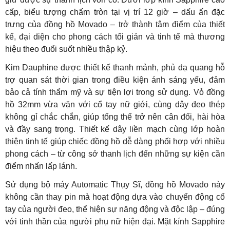
cấp, biểu tượng chấm tròn tại vị trí 12 giờ – dấu ấn đặc
trưng của đồng hồ Movado – trở thành tâm điểm của thiết
kế, đại diện cho phong cách tối giản và tinh tế mà thương
hiệu theo đuổi suốt nhiều thập kỷ.
Kim Dauphine được thiết kế thanh mảnh, phủ dạ quang hỗ
trợ quan sát thời gian trong điều kiện ánh sáng yếu, đảm
bảo cả tính thẩm mỹ và sự tiện lợi trong sử dụng. Vỏ đồng
hồ 32mm vừa vặn với cổ tay nữ giới, cùng dây đeo thép
không gỉ chắc chắn, giúp tổng thể trở nên cân đối, hài hòa
và đầy sang trọng. Thiết kế dây liền mạch cùng lớp hoàn
thiện tinh tế giúp chiếc đồng hồ dễ dàng phối hợp với nhiều
phong cách – từ công sở thanh lịch đến những sự kiện cần
điểm nhấn lấp lánh.
Sử dụng bộ máy Automatic Thụy Sĩ, đồng hồ Movado này
không cần thay pin mà hoạt động dựa vào chuyển động cổ
tay của người đeo, thể hiện sự năng động và độc lập – đúng
với tinh thần của người phụ nữ hiện đại. Mặt kính Sapphire