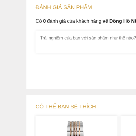
ĐÁNH GIÁ
SẢN PHẤM
Có
0
đánh giá của khách hàng
về Đồng Hồ N
CÓ THỂ BẠN SẼ THÍCH
Mặt số Rado R30011202 thuộc bộ đồng hồ Rado
vẫn toát lên được nét sang trọng và tinh tế, p
cá tính và hiện đại. Với mặt số màu xanh củ
các chi tiết trắng bạc tỏa sáng qua lớp kính sa