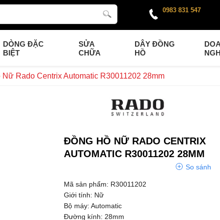
0983 831 547
DÒNG ĐẶC
SỬA
DÂY ĐỒNG
DO
BIỆT
CHỮA
HỒ
NGH
 Nữ Rado Centrix Automatic R30011202 28mm
ĐỒNG HỒ NỮ RADO CENTRIX
AUTOMATIC R30011202 28MM
So sánh
Mã sản phẩm: R30011202
Giới tính: Nữ
Bộ máy: Automatic
Đường kính: 28mm