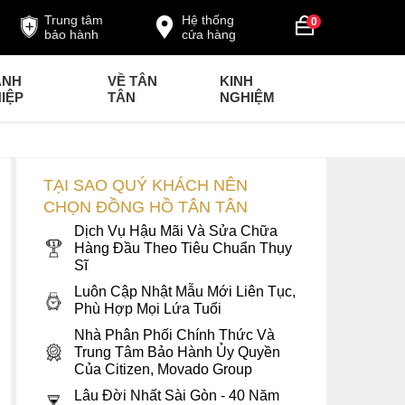
Trung tâm
Hệ thống
0
bảo hành
cửa hàng
ANH
VỀ TÂN
KINH
IỆP
TÂN
NGHIỆM
TẠI SAO QUÝ KHÁCH NÊN
CHỌN ĐỒNG HỒ TÂN TÂN
Dịch Vụ Hậu Mãi Và Sửa Chữa
Hàng Đầu Theo Tiêu Chuẩn Thụy
Sĩ
Luôn Cập Nhật Mẫu Mới Liên Tục,
Phù Hợp Mọi Lứa Tuổi
Nhà Phân Phối Chính Thức Và
Trung Tâm Bảo Hành Ủy Quyền
Của Citizen, Movado Group
Lâu Đời Nhất Sài Gòn - 40 Năm