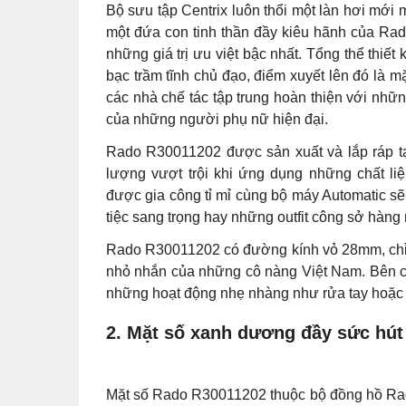
Nằm trong bộ sưu tập Rado Centrix phổ biến
linh hoạt trong vật liệu, kích thước cùng màu
bản nữ lần này, Rado R30011202 mang vẻ ngoài
đơn giản, mạnh mẽ sẽ làm say đắm tâm hồn củ
R30011202 này sẽ là điểm nhấn nổi bật cho các
1. Tổng thể thiết kế độc đáo v
ceramic cao cấp
Bộ sưu tập Centrix luôn thổi một làn hơi mớ
một đứa con tinh thần đầy kiêu hãnh của R