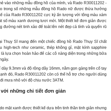
 nhất của Rado với những chiếc đồng hồ minh chứng cho sự
 sắc khác nhau phù hợp với mọi sở thích người dùng. Ở phiên
 độc đáo và kiêu hãnh bởi chất liệu high-tech cùng thiết kế
a rất nhiều quý cô sành điệu hiện đại. Chiếc đồng hồ Rado
 cô nàng thêm phần tự tin, cá tính trong mọi hoàn cảnh.
ới tông màu xám bạc cá tính của chất liệu
i mẻ vào những mẫu đồng hồ của mình, và Rado R30011202 -
ado trong số những mẫu đồng hồ Rado nữ được thừa hưởng