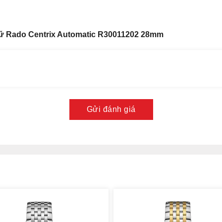
ữ Rado Centrix Automatic R30011202 28mm
Gửi đánh giá
 mặt xanh được thiết kế dựa trên tinh thần tinh giản nhưng
hong cách thiết kế này đặc biệt dành riêng cho những cô nàng
a đại dương đầy sức hút, được họa vân sunburst ôm lấy các
pphire trong suốt, thiết kế tràn viền thẩm mỹ và thời thượng.