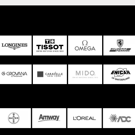
ạng H-link với phong cách độc đáo, sáng tạo với những mắt bo
a được chế tác từ chất liệu high-tech ceramic màu xám mang
g linh hoạt trên cổ tay các cô nàng. Phần khóa gập giấu vào
âng cấp bằng chất liệu Titanium cao cấp, bền nhẹ giúp tăng
 này, Rado vẫn không quên thể hiện thông tin thương hiệu của
ắc tinh tế.
ạnh mẽ, tiện dụng
ic Calibre 03.561.724 của Thụy Sĩ với khả năng hoạt động
ộ trữ cót lên đến 38 giờ. Bộ máy được phô diễn chuyển động
 qua lớp kính sapphire trong suốt bởi thiết kế hở đáy đặc
 máy lấy năng lượng hoạt động dựa trên sự cử động của cổ
 tục thì các nàng nên đeo tối thiểu 8 tiếng/ngày để tái nạp
1202 rất thích hợp dành cho những quý cô sành điệu mang