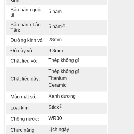
kính:
Bảo hành quốc
5 năm
tế:
Bảo hành Tân
5 năm
Tân:
28mm
Đường kính vỏ:
Độ dày vỏ:
9.3mm
Thép không gỉ
Chất liệu vỏ:
Thép không gỉ
Titanium
Chất liệu dây:
Ceramic
Xanh dương
Màu mặt số:
Stick
Loại kim:
WR30
Chống nước:
Lịch ngày
Chức năng: