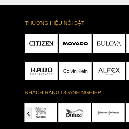
nhàng.
THƯƠNG HIỆU NỔI BẬT
Nối liền với bộ vỏ là dây đeo được thiết kế d
cong thời thượng. Đặc biệt, các liên kết giữ
đến vẻ ngoài sang trọng, cuốn hút và nhẹ nhàn
bên trong giúp cho dây đeo liền mạch được n
thêm giá trị cho chiếc đồng hồ này. Tại vị trí
mình thông qua dòng chữ “Rado” được chạm kh
4. Bộ máy cơ Automatic Thụy Sĩ m
Rado R30011202 được trang bị bộ máy Automat
bền bỉ và mạnh mẽ với độ chính xác cao cho đ
KHÁCH HÀNG DOANH NGHIỆP
nhịp nhàng của các bánh răng cân bằng thông
trưng ở những dòng đồng hồ nữ Automatic. Bộ
‹
tay người đeo, để đồng hồ được hoạt động liên
năng lượng cho cơ chế tự động này.
Với những ưu điểm nổi bật trên, Rado R3001