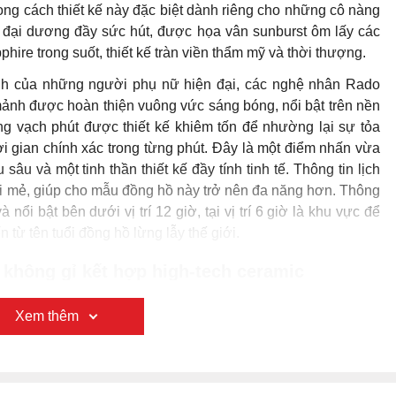
iết kế của Rado R30011202 cực kỳ ấn tượng với tông màu xám
mặt số màu xanh dương tươi mới. Một thiết kế đơn giản được
g đường nét tinh xảo để toát lên nét đẹp cá tính và quyến rũ
ại Thụy Sĩ mang đến một chiếc đồng hồ Rado Thụy Sĩ chất
u high-tech như ceramic, thép không gỉ, mặt kính sapphire
ẽ là lựa chọn hoàn hảo để các cô nàng diện trong những bữa
g ngày.
dày 9.3mm và độ rộng dây 16mm, nằm gọn gàng trên cổ tay
ạnh đó, Rado R30011202 còn có thể hỗ trợ cho người dùng
 đi mưa nhỏ với độ chịu nước 3ATM.
với những chi tiết đơn giản
Xem thêm