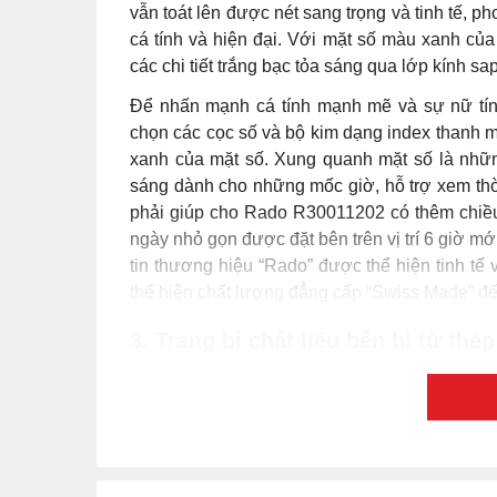
những giá trị ưu việt bậc nhất. Tổng thể th
bạc trầm tĩnh chủ đạo, điểm xuyết lên đó là 
các nhà chế tác tập trung hoàn thiện với nhữn
của những người phụ nữ hiện đại.
Rado R30011202 được sản xuất và lắp ráp t
lượng vượt trội khi ứng dụng những chất liệ
được gia công tỉ mỉ cùng bộ máy Automatic s
tiệc sang trọng hay những outfit công sở hàn
Rado R30011202 có đường kính vỏ 28mm, chỉ 
nhỏ nhắn của những cô nàng Việt Nam. Bên c
những hoạt động nhẹ nhàng như rửa tay hoặc
2. Mặt số xanh dương đầy sức hút 