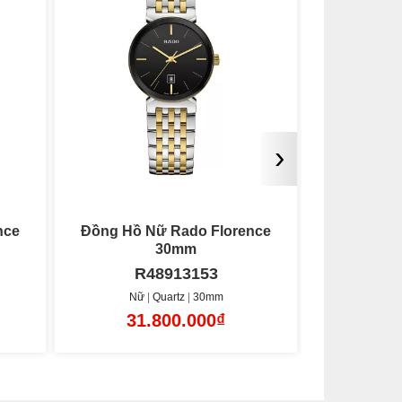
›
nce
Đồng Hồ Nữ Rado Florence
Đồng Hồ 
Diamonds 30mm
R48913713
R
Nữ
Quartz
30mm
Nữ
35.380.000₫
45