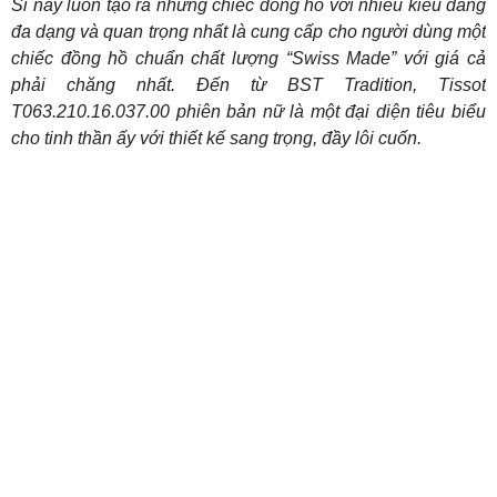
Sĩ này luôn tạo ra những chiếc đồng hồ với nhiều kiểu dáng
đa dạng và quan trọng nhất là cung cấp cho người dùng một
chiếc đồng hồ chuẩn chất lượng “Swiss Made” với giá cả
phải chăng nhất. Đến từ BST Tradition, Tissot
T063.210.16.037.00 phiên bản nữ là một đại diện tiêu biểu
cho tinh thần ấy với thiết kế sang trọng, đầy lôi cuốn.
1. Phong cách thiết kế thanh lịch vượt thời
gian của một thương hiệu giàu truyền thống
của Thụy Sĩ
Sinh ra từ cái nôi của ngành đồng hồ thế giới, Tissot nhanh
chóng tiếp thu và vươn lên trở thành một trong những
thương hiệu đồng hồ Thuỵ Sĩ phổ biến nhất hiện nay. Qua
170 năm thành lập và phát triển, những thiết kế của đồng hồ
Tissot luôn được đón nhận với mẫu mã đẹp, chất lượng cao
và giá cả phải chăng nhất cho khách hàng. Tiêu biểu trong
số đó không thể kể đến mẫu Tissot Tradition