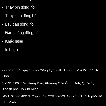
✓ Bộ 3 kim dauphine với các mốc giờ tam giác hoàn thiện
Thay pin đồng hồ
tinh xảo nổi bật, sang trọng.
Thay kính đồng hồ
✓ Bộ vỏ bằng chất thép không gỉ bo tròn mềm mại.
Lau dầu đồng hồ
✓ Dây đeo chất da cao cấp thuộc đen dập vân cá sấu sang
Đánh bóng đồng hồ
trọng đi kèm khóa cân bằng hạn chế gãy dây.
Khắc laser
✓ Bộ máy pin Quartz Thụy Sĩ mạnh mẽ và bền bỉ.
In Logo
✓ Độ chịu nước 3ATM, hỗ trợ rửa tay hoặc đi mưa nhỏ.
© 2003
- Bản quyền của Công Ty TNHH Thương Mại Dịch Vụ Trí
Linh.
VPĐD:
109 Trần Hưng Đạo, Phường Cầu Ông Lãnh, Quận 1,
Thành phố Hồ Chí Minh
MST: 0303078213 Cấp ngày: 22/10/2003 Nơi cấp: Thành phố Hồ
Chí Minh