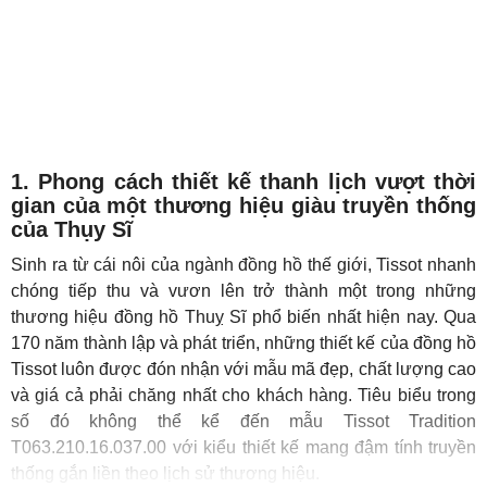
T063.210.16.037.00 với kiểu thiết kế mang đậm tính truyền
thống gắn liền theo lịch sử thương hiệu.
Cho dù qua nhiều thời đại khác nhau, xu hướng thiết kế
đồng hồ có thay đổi như thế nào thì những giá trị truyền
thống vẫn còn đó, không bao giờ lỗi thời. Và đó là lý do tại
sao Tissot vẫn giữ nguyên thiết kế của bộ sưu tập Tradition
chỉ thay đổi một ít về kích thước mặt số, màu sắc để bắt kịp
với thời đại.
Tissot Tradition T063.210.16.037.00 mang một dáng vẻ của
một chiếc đồng hồ với phong cách thanh lịch, mặt số đồng
hồ được làm to tròn với phần càng dài được bo cong mềm
mại tạo nên nét cuốn hút riêng của thiết kế đồng hồ Retro.
Với kích thước bộ vỏ đồng hồ là 33mm đồng hồ sẽ dễ dàng
nằm gọn gàng trên cổ tay của các quý cô.
2. Độ hoàn thiện sản phẩm ấn tượng chuẩn
Swiss Made