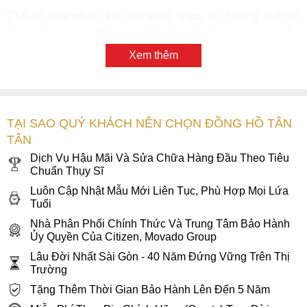
Khi chọn một chiếc đồng hồ Thuỵ Sĩ thì phải nói đến chất
lượng và độ hoàn thiện của sản phẩm. Và tất nhiên không
phải bàn cải Tissot Tradition T063.210.16.037.00 là một
Xem thêm
chiếc đồng hồ Thuỵ Sĩ chất lượng cao và giá cả phải chăng
nhất dành cho các quý cô.
TẠI SAO QUÝ KHÁCH NÊN CHỌN ĐỒNG HỒ TÂN
TÂN
Dịch Vụ Hậu Mãi Và Sửa Chữa Hàng Đầu Theo Tiêu
Chuẩn Thụy Sĩ
Luôn Cập Nhật Mẫu Mới Liên Tục, Phù Hợp Mọi Lứa
Tuổi
Nhà Phân Phối Chính Thức Và Trung Tâm Bảo Hành
Ủy Quyền Của Citizen, Movado Group
Lâu Đời Nhất Sài Gòn - 40 Năm Đứng Vững Trên Thị
Trường
Tặng Thêm Thời Gian Bảo Hành Lên Đến 5 Năm