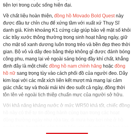
tiện lợi trong cuộc sống hiện đại.
Về chất liệu hoàn thiện,
đồng hồ Movado Bold Quest
này
được đầu tư chỉn chu để xứng tầm với xuất xứ Thụy Sĩ
danh giá. Kính khoáng K1 cứng cáp giúp bảo vệ mặt số khỏi
các trầy xước thông thường trong sinh hoạt hằng ngày, giữ
cho mặt số xanh dương luôn trong trẻo và bền đẹp theo thời
gian. Bộ vỏ và dây đeo bằng thép không gỉ được đánh bóng
công phu, mang lại vẻ ngoài sáng bóng đầy khí chất, khẳng
định đây là một chiếc
đồng hồ nam chính hãng
hoặc
đồng
hồ nữ
sang trọng tùy vào cách phối đồ của người đeo. Dây
kim loại với các mắt xích liên kết mượt mà mang lại cảm
giác chắc tay và thoải mái khi đeo suốt cả ngày, đồng thời
tôn lên vẻ ngoài lịch thiệp chuẩn mực của người sở hữu.
Với khả năng kháng nước ở mức WR50 khá tốt, chiếc đồng
hồ này có thể tự tin đồng hành cùng bạn trong các hoạt
động thường ngày như rửa tay, đi mưa hay bơi nhẹ ở hồ
nước tĩnh, tuy nhiên nên tránh tiếp xúc với nước áp lực cao