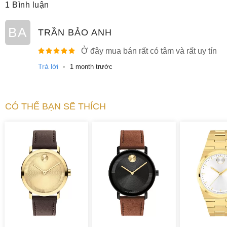
1 Bình luận
BA
TRẦN BẢO ANH
Ở đây mua bán rất có tâm và rất uy tín
Trả lời
•
1 month trước
CÓ THỂ BẠN SẼ THÍCH