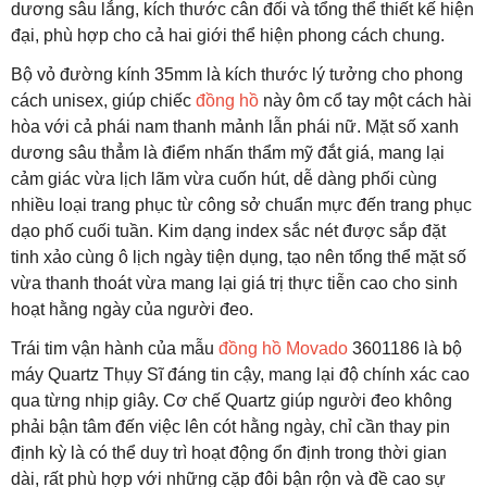
dương sâu lắng, kích thước cân đối và tổng thể thiết kế hiện
đại, phù hợp cho cả hai giới thể hiện phong cách chung.
Bộ vỏ đường kính 35mm là kích thước lý tưởng cho phong
cách unisex, giúp chiếc
đồng hồ
này ôm cổ tay một cách hài
hòa với cả phái nam thanh mảnh lẫn phái nữ. Mặt số xanh
dương sâu thẳm là điểm nhấn thẩm mỹ đắt giá, mang lại
cảm giác vừa lịch lãm vừa cuốn hút, dễ dàng phối cùng
nhiều loại trang phục từ công sở chuẩn mực đến trang phục
dạo phố cuối tuần. Kim dạng index sắc nét được sắp đặt
tinh xảo cùng ô lịch ngày tiện dụng, tạo nên tổng thể mặt số
vừa thanh thoát vừa mang lại giá trị thực tiễn cao cho sinh
hoạt hằng ngày của người đeo.
Trái tim vận hành của mẫu
đồng hồ Movado
3601186 là bộ
máy Quartz Thụy Sĩ đáng tin cậy, mang lại độ chính xác cao
qua từng nhịp giây. Cơ chế Quartz giúp người đeo không
phải bận tâm đến việc lên cót hằng ngày, chỉ cần thay pin
định kỳ là có thể duy trì hoạt động ổn định trong thời gian
dài, rất phù hợp với những cặp đôi bận rộn và đề cao sự