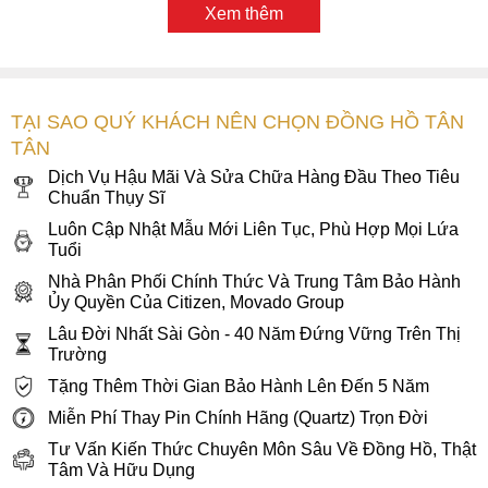
hoặc lặn sâu. Xuất xứ Thụy Sĩ, được lắp ráp tại chính quê
Xem thêm
hương của ngành đồng hồ, đi kèm chế độ bảo hành quốc tế
2 năm và bảo hành Tân Tân 4 năm, Movado Bold Quest
3601186 là lựa chọn xứng đáng cho những cặp đôi hoặc
bất kỳ ai theo đuổi phong cách sang trọng, thể thao và tinh
TẠI SAO QUÝ KHÁCH NÊN CHỌN ĐỒNG HỒ TÂN
thần phi giới tính đầy hiện đại.
TÂN
Dịch Vụ Hậu Mãi Và Sửa Chữa Hàng Đầu Theo Tiêu
Chuẩn Thụy Sĩ
Luôn Cập Nhật Mẫu Mới Liên Tục, Phù Hợp Mọi Lứa
Tuổi
Nhà Phân Phối Chính Thức Và Trung Tâm Bảo Hành
Ủy Quyền Của Citizen, Movado Group
Lâu Đời Nhất Sài Gòn - 40 Năm Đứng Vững Trên Thị
Trường
Tặng Thêm Thời Gian Bảo Hành Lên Đến 5 Năm
Miễn Phí Thay Pin Chính Hãng (Quartz) Trọn Đời
Tư Vấn Kiến Thức Chuyên Môn Sâu Về Đồng Hồ, Thật
Tâm Và Hữu Dụng