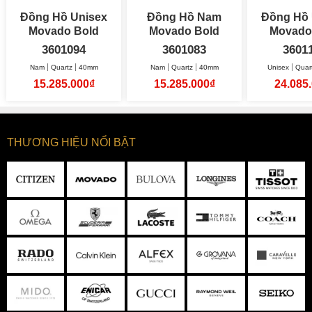
Đồng Hồ Unisex
Đồng Hồ Nam
Đồng Hồ 
Movado Bold
Movado Bold
Movado
Evolution 2.0 40mm
Evolution 2.0 40mm
Q
3601094
3601083
3601
Nam
Quartz
40mm
Nam
Quartz
40mm
Unisex
Quar
15.285.000₫
15.285.000₫
24.085
THƯƠNG HIỆU NỔI BẬT