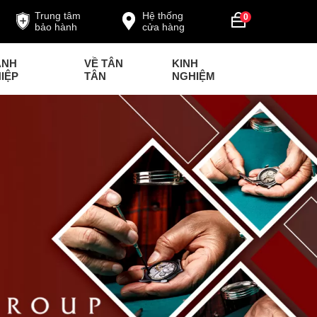
Trung tâm
Hệ thống
0
bảo hành
cửa hàng
ANH
VỀ TÂN
KINH
IỆP
TÂN
NGHIỆM