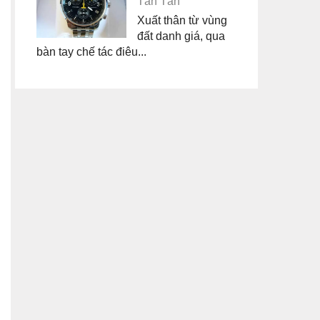
Tân Tân
Xuất thân từ vùng
đất danh giá, qua
bàn tay chế tác điêu...