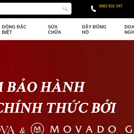
0983 831 547
DÒNG ĐẶC
SỬA
DÂY ĐỒNG
DO
BIỆT
CHỮA
HỒ
NGH