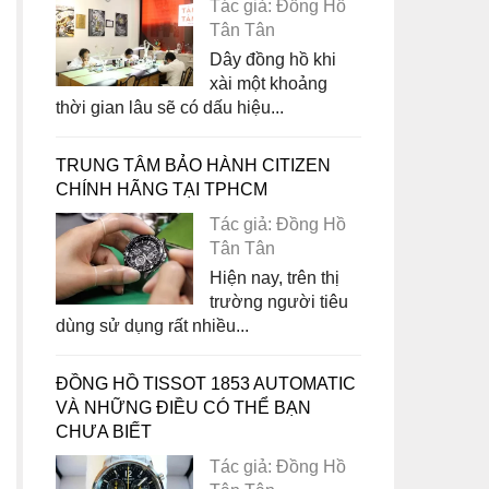
Tác giả: Đồng Hồ
Tân Tân
Dây đồng hồ khi
xài một khoảng
thời gian lâu sẽ có dấu hiệu...
TRUNG TÂM BẢO HÀNH CITIZEN
CHÍNH HÃNG TẠI TPHCM
Tác giả: Đồng Hồ
Tân Tân
Hiện nay, trên thị
trường người tiêu
dùng sử dụng rất nhiều...
ĐỒNG HỒ TISSOT 1853 AUTOMATIC
VÀ NHỮNG ĐIỀU CÓ THỂ BẠN
CHƯA BIẾT
Tác giả: Đồng Hồ