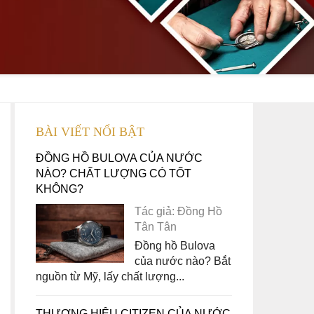
BÀI VIẾT NỔI BẬT
ĐỒNG HỒ BULOVA CỦA NƯỚC
NÀO? CHẤT LƯỢNG CÓ TỐT
KHÔNG?
Tác giả: Đồng Hồ
Tân Tân
Đồng hồ Bulova
của nước nào? Bắt
nguồn từ Mỹ, lấy chất lượng...
THƯƠNG HIỆU CITIZEN CỦA NƯỚC