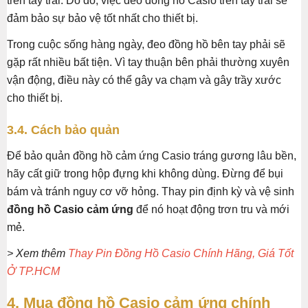
trên tay trái. Do đó, việc đeo đồng hồ Casio trên tay trái sẽ
đảm bảo sự bảo vệ tốt nhất cho thiết bị.
Trong cuộc sống hàng ngày, đeo đồng hồ bên tay phải sẽ
gặp rất nhiều bất tiện. Vì tay thuận bên phải thường xuyên
vận động, điều này có thể gây va chạm và gây trầy xước
cho thiết bị.
3.4. Cách bảo quản
Để bảo quản đồng hồ cảm ứng Casio tráng gương lâu bền,
hãy cất giữ trong hộp đựng khi không dùng. Đừng để bụi
bám và tránh nguy cơ vỡ hỏng. Thay pin định kỳ và vệ sinh
đồng hồ Casio cảm ứng
để nó hoạt động trơn tru và mới
mẻ.
> Xem thêm
Thay Pin Đồng Hồ Casio Chính Hãng, Giá Tốt
Ở TP.HCM
4. Mua đồng hồ Casio cảm ứng chính