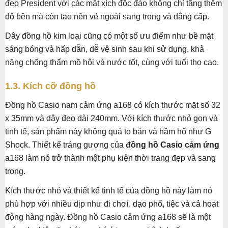
đeo President với các mắt xích độc đáo không chỉ tăng thêm
độ bền mà còn tạo nên vẻ ngoài sang trọng và đẳng cấp.
Dây đồng hồ kim loại cũng có một số ưu điểm như bề mặt
sáng bóng và hấp dẫn, dễ vệ sinh sau khi sử dụng, khả
năng chống thấm mồ hôi và nước tốt, cùng với tuổi thọ cao.
1.3. Kích cỡ đồng hồ
Đồng hồ Casio nam cảm ứng a168 có kích thước mặt số 32
x 35mm và dây đeo dài 240mm. Với kích thước nhỏ gọn và
tinh tế, sản phẩm này không quá to bản và hầm hố như G
Shock. Thiết kế tráng gương của
đồng hồ Casio cảm ứng
a168 làm nó trở thành một phụ kiện thời trang đẹp và sang
trọng.
Kích thước nhỏ và thiết kế tinh tế của đồng hồ này làm nó
phù hợp với nhiều dịp như đi chơi, dạo phố, tiệc và cả hoạt
động hàng ngày. Đồng hồ Casio cảm ứng a168 sẽ là một