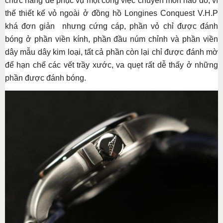
chức năng để phục vụ một công việc chuyên môn nào đó, vì
thế thiết kế vỏ ngoài ở đồng hồ Longines Conquest V.H.P
khá đơn giản nhưng cứng cáp, phần vỏ chỉ được đánh
bóng ở phần viền kính, phần đầu núm chỉnh và phần viền
dây mẫu dây kim loại, tất cả phần còn lại chỉ được đánh mờ
để hạn chế các vết trầy xước, va quẹt rất dễ thấy ở những
phần được đánh bóng.