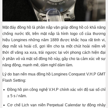
Mặt đáy đồng hồ là phần nắp vặn giúp đồng hồ có khả năng
chống nước tốt, trên mặt nắp là hình logo cổ của thương
hiệu Longines những năm 1889 được khắc họa rất tinh vi,
đẹp mắt và hoài cổ, gợi lên cho ta một chút hoài niệm về
thời dĩ vãng xa xưa, trái ngược lại với phong cách hiện đại
ở phần vỏ và mặt số đồng hồ này, gây cho ta cảm xúc về sự
năng động, mạnh mẽ, dám nghĩ dám làm.
Lý do bạn nên mua đồng hồ Longines Conquest V.H.P GMT
Flash Setting:
Đồng hồ pin công nghệ V.H.P chính xác với độ sai số chỉ
± 5 s / năm.
Cơ chế Lịch vạn niên Perpetual Calendar tự động nhảy