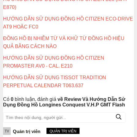
E870)
HƯỚNG DẪN SỬ DỤNG ĐỒNG HỒ CITIZEN ECO-DRIVE
AT9 HOẶC FC0
ĐỒNG HỒ BỊ NHIỄM TỪ VÀ KHỬ TỪ ĐỒNG HỒ HIỆU
QUẢ BẰNG CÁCH NÀO
HƯỚNG DẪN SỬ DỤNG ĐỒNG HỒ CITIZEN
PROMASTER AV0 - CAL. E210
HƯỚNG DẪN SỬ DỤNG TISSOT TRADITION
PERPETUAL CALENDAR T063.637
Có
0
bình luận, đánh giá
về Review Và Hướng Dẫn Sử
Dụng Đồng Hồ Longines Conquest V.H.P GMT Flash
Quản trị viên
TV
QUẢN TRỊ VIÊN