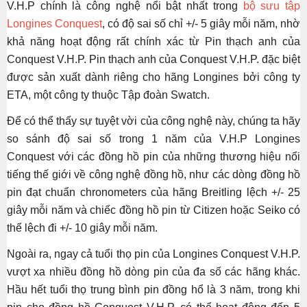
V.H.P chính là công nghệ nổi bật nhất trong
bộ sưu tập
Longines Conquest
, có độ sai số chỉ +/- 5 giây mỗi năm, nhờ
khả năng hoạt động rất chính xác từ Pin thạch anh của
Conquest V.H.P. Pin thạch anh của Conquest V.H.P. đặc biệt
được sản xuất dành riêng cho hãng Longines bởi công ty
ETA, một công ty thuộc Tập đoàn Swatch.
Để có thể thấy sự tuyệt vời của công nghệ này, chúng ta hãy
so sánh độ sai số trong 1 năm của V.H.P Longines
Conquest với các đồng hồ pin của những thương hiệu nổi
tiếng thế giới về công nghệ đồng hồ, như các dòng đồng hồ
pin đạt chuẩn chronometers của hãng Breitling lệch +/- 25
giây mỗi năm và chiếc đồng hồ pin từ Citizen hoặc Seiko có
thể lệch đi +/- 10 giây mỗi năm.
Ngoài ra, ngay cả tuổi thọ pin của Longines Conquest V.H.P.
vượt xa nhiều đồng hồ dòng pin của đa số các hãng khác.
Hầu hết tuổi thọ trung bình pin đồng hổ là 3 năm, trong khi