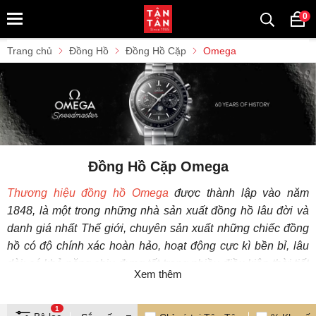
0
Trang chủ
Đồng Hồ
Đồng Hồ Cặp
Omega
Đồng Hồ Cặp Omega
Thương hiệu đồng hồ Omega
được thành lập vào năm
1848, là một trong những nhà sản xuất đồng hồ lâu đời và
danh giá nhất Thế giới, chuyên sản xuất những chiếc đồng
hồ có độ chính xác hoàn hảo, hoạt động cực kì bền bỉ, lâu
dài; có khả năng chịu đựng tốt trong nhiều điều kiện thời tiết
Xem thêm
khắc nghiệt, cùng cách thiết kế vô cùng cứng cáp và tinh
xảo đến từng chi tiết.
1