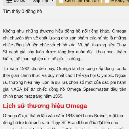
Bộ lọc
Chỉ có tại Tân Tân
% Khuyến
Qua 170 năm phát triển, đồng hồ Omega luôn gắn liền với
Tìm thấy 0 đồng hồ
những kỷ lục toàn cầu về thời gian lẫn không gian, từ biển
cả đến vũ trụ, là thương hiệu có chiếc đồng hồ đầu tiên
được đưa lên Mặt Trăng, tiếp đó là năm lần liên tiếp chinh
Không như những thương hiệu đồng hồ nổi tiếng khác, Omega
phục Mặt trăng thành công; sản xuất ra
đồng hồ thợ lặn
đầu
chỉ chuyên tâm về chất lượng cho sản phẩm của mình; là những
tiên chứng nhận chuẩn Chronometers trên thế giới, và nắm
chiếc đồng hồ bền chắc và chính xác. Vì thế, thương hiệu Thuỵ
giữ nhiều kỷ lục về độ chính xác thời gian tuyệt đối hơn bất
Sĩ danh giá này luôn được tầng lớp quân đội, khoa học, thám
cứ hãng đồng hồ nào khác.
hiểm, thể thao nghiệp dư thế giới tin dùng.
Từ năm 1932 cho đến nay, Omega là nhà cung cấp dụng cụ đo
Đồng hồ Omega không chỉ chú trọng vào chức năng đo giờ
thời gian chính thức và duy nhất cho Thế vận hội Olympic. Ngoài
mà còn thể hiện sự cam kết với thiết kế đẳng cấp và sự tiện
ra, thương hiệu này luôn là sự lựa chọn số một của các phi hành
ích trong mọi hoàn cảnh. Với sự kết hợp hoàn hảo giữa lịch
gia NASA kể từ chiếc đồng hồ Omega Speedmaster đầu tiên
sử lâu dài, chất lượng và phong cách tinh tế, Omega không
chinh phục mặt trăng năm 1969.
chỉ là một chiếc đồng hồ, mà còn là biểu tượng của đẳng
Lịch sử thương hiệu Omega
cấp và sự hoàn hảo.
Omega được thành lập vào năm 1848 bởi Louis Brandt, một thợ
Đồng hồ Omega chính hãng, giá tốt, trả góp 0%, bảo
đồng hồ trẻ tuổi sinh ra ở Thụy Sĩ. Brandt ban đầu đặt tên cho
hành 5 năm tại Tân Tân Watch