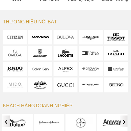
THƯƠNG HIỆU NỔI BẬT
KHÁCH HÀNG DOANH NGHIỆP
‹
›