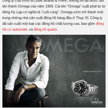
công ty của mình là Louis Brandt & Frère, nhưng nó đã được đổi
tên thành Omega vào năm 1905. Cái tên "Omega" xuất phát từ từ
Tân Tân Watch là hệ thống kinh doanh
đồng hồ đeo tay
có
tiếng Hy Lạp có nghĩa là "cuối cùng". Omega sớm trở thành một
số lượng mẫu mã có sẵn thuộc nhiều mẫu đồng hồ của
trong những nhà sản xuất đồng hồ hàng đầu ở Thụy Sĩ. Công ty
dòng
đồng hồ Omega
chính hãng nhiều nhất thị
đã sản xuất một loạt các đồng hồ chất lượng cao, bao gồm
đồng
trường. Chúng tôi có đầy đủ các loại
đồng hồ Omega nam
hồ cơ automatic
và
đồng hồ quartz
.
và
đồng hồ Omega nữ
. Đến với Tân Tân Watch, quý khách
có thể an tâm vì chúng tôi luôn có sẵn lượng mẫu mã đa
dạng và nhiều phân khúc giá khác nhau nhất. Điều chúng
tôi luôn cam kết với khách hàng chính là dịch vụ khách hàng
luôn được ưu tiên hàng đầu trong triết lí kinh doanh của
chúng tôi.