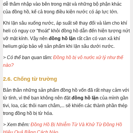
dễ thâm nhập vào bên trong mặt và những bộ phận khác
của đồng hồ, kể cả trong điều kiện nước có áp lực lớn.
Khi lặn sâu xuống nước, áp suất sẽ thay đổi và làm cho khí
heli có nguy cơ “thoát” khỏi đồng hồ dẫn đến hiện tượng nứt
vỡ mặt kính. Vậy nên
đồng hồ lặn
rất cần có van xả khí
helium giúp bảo vệ sản phẩm khi lặn sâu dưới nước.
> Có thể bạn quan tâm:
Đồng hồ bị vô nước xử lý như thế
nào?
2.6. Chống từ trường
Bản thân những sản phẩm đồng hồ vốn đã rất nhạy cảm với
từ tính, vì thế bạn không nên đặt
đồng hồ lặn
của mình gần
tivi, loa, các thỏi nam châm,... sẽ khiến các thành phần thép
trong đồng hồ bị từ hóa.
> Xem thêm:
Đồng Hồ Bị Nhiễm Từ Và Khử Từ Đồng Hồ
Hiệu Quả Bằng Cách Nào