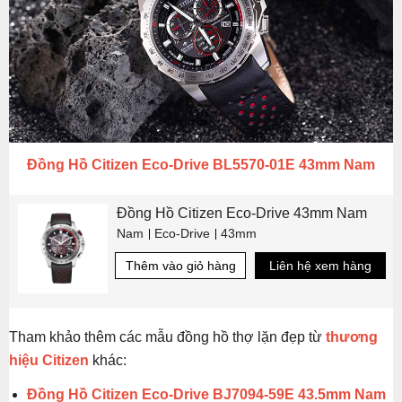
Đồng Hồ Citizen Eco-Drive BL5570-01E 43mm Nam
Đồng Hồ Citizen Eco-Drive 43mm Nam
Nam
Eco-Drive
43mm
Thêm vào giỏ hàng
Liên hệ xem hàng
Tham khảo thêm các mẫu đồng hồ thợ lặn đẹp từ
thương
hiệu Citizen
khác:
Đồng Hồ Citizen Eco-Drive BJ7094-59E 43.5mm Nam