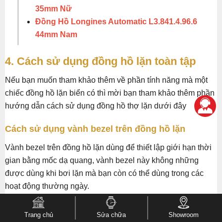
35mm Nữ
Đồng Hồ Longines Automatic L3.841.4.96.6
44mm Nam
4. Cách sử dụng đồng hồ lặn toàn tập
Nếu bạn muốn tham khảo thêm về phần tính năng mà một
chiếc đồng hồ lặn biển có thì mời bạn tham khảo thêm phần
hướng dẫn cách sử dụng đồng hồ thợ lặn dưới đây
Cách sử dụng vành bezel trên đồng hồ lặn
Vành bezel trên đồng hồ lặn dùng để thiết lập giới hạn thời
gian bằng mốc dạ quang, vành bezel này không những
được dùng khi bơi lặn mà bạn còn có thể dùng trong các
hoạt động thường ngày.
Đầu tiên lấy kim phút làm mốc, ta xoay cọc dạ quang trên
Trang chủ
Sửa chữa
Showroom
bezel đến trước một khoảng thời gian dùng làm thời gian