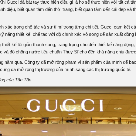
 Gucci đã bắt tay thực hiện điều gì là họ sẽ thực hiện với tất cả t
ành điệu, biết quan tâm đến thời trang, biết quan tâm đến cái đẹp v
ính xác trong chế tác và sự tỉ mỉ trong từng chi tiết. Gucci cam kết
ỹ năng thiết kế, chế tác với độ chính xác vô song để sản xuất đồng 
thiết kế tối giản thanh sang, trang trọng cho đến thiết kế năng động
ác và độ chống nước tiêu chuẩn Thuỵ Sĩ cho đến khả năng chịu được
những năm qua. Công ty đã mở rộng phạm vi sản phẩm của mình để b
 cũng đã mở rộng thị trường của mình sang các thị trường quốc tế.
log của Tân Tân