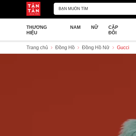
THƯƠNG
NAM
NỮ
CẶP
HIỆU
ĐÔI
Trang chủ
Đồng Hồ
Đồng Hồ Nữ
Gucci