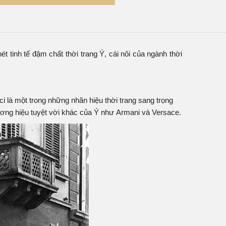
 của dòng
đồng hồ Gucci
chính hãng nhiều nhất thị
 có thể an tâm vì chúng tôi luôn có sẵn lượng mẫu
 khách hàng luôn được ưu tiên hàng đầu trong triết
 tinh tế đậm chất thời trang Ý, cái nôi của ngành thời
 là một trong những nhãn hiệu thời trang sang trọng
 thương hiệu tuyệt vời khác của Ý như Armani và Versace.