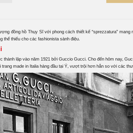
hính hãng
có số lượng mẫu mã có sẵn thuộc nhiều bộ sưu tập
ci nam
và
đồng hồ Gucci nữ
. Đến với Tân Tân Watch, quý khách
 Điều chúng tôi luôn cam kết với khách hàng chính là dịch vụ
ợng đồng hồ Thụy Sĩ với phong cách thiết kế “sprezzatura” mang nét
 thể thiếu cho các fashionista sành điệu.
i
ợc thành lập vào năm 1921 bởi Guccio Gucci. Cho đến hôm nay, Gucci
thời trang made in Italia hàng đầu tại Ý, vượt trội hơn hẳn so với các