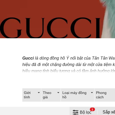
Gucci
là dòng đồng hồ Ý nổi bật của Tân Tân Wat
hiệu đã đi một chặng đường dài từ một cửa tiệm k
hiệu mang tính biểu tượng và có tầm ảnh hưởng lớn n
ngành đồng hồ, đã cho ra đời nhiều
bộ sưu tập đồ
Gucci không chỉ tập trung vào thiết kế ngoại hìn
Giới
Theo
Loại máy đồng
Phong
Chrono thể thao đều mang đến trải nghiệm đồng 
tính
giá
hồ
cách
trang, đồng hồ Gucci không chỉ là một chiếc đồng 
1
Bộ lọc
Đồng hồ Gu