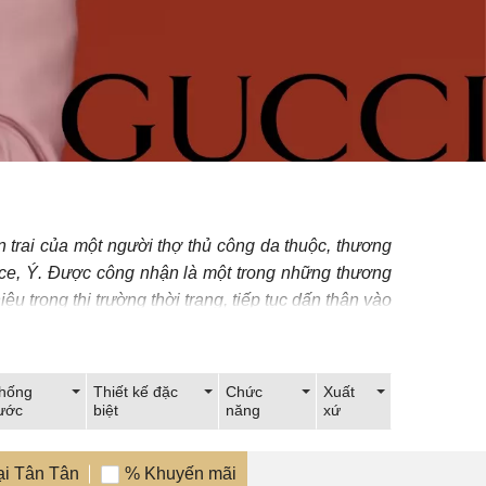
trai của một người thợ thủ công da thuộc, thương
ence, Ý. Được công nhận là một trong những thương
u trong thị trường thời trang, tiếp tục dấn thân vào
vào năm 1997.
g hồ đa dạng từ dòng G-Timeless thanh lịch đến G-
hống
Thiết kế đặc
Chức
Xuất
 hiệu danh tiếng, chất lượng và phong cách thời
ước
biệt
năng
xứ
ại Tân Tân
% Khuyến mãi
n Tân Watch