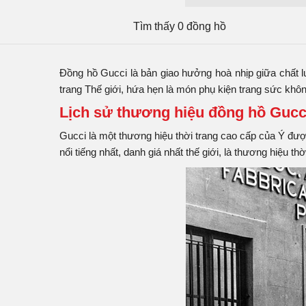
Tìm thấy 0 đồng hồ
Tân Tân Watch là hệ thống kinh doanh
đồng hồ c
trường. Chúng tôi có đầy đủ các loại
đồng hồ Guc
mã đa dạng và nhiều phân khúc giá khác nhau nhất.
Đồng hồ Gucci là bản giao hưởng hoà nhịp giữa chất lư
lí kinh doanh của chúng tôi.
trang Thế giới, hứa hẹn là món phụ kiện trang sức không
Lịch sử thương hiệu đồng hồ Gucc
Gucci là một thương hiệu thời trang cao cấp của Ý đư
nổi tiếng nhất, danh giá nhất thế giới, là thương hiệu 