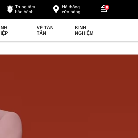
Trung tâm
Hệ thống
0
bảo hành
cửa hàng
ANH
VỀ TÂN
KINH
IỆP
TÂN
NGHIỆM