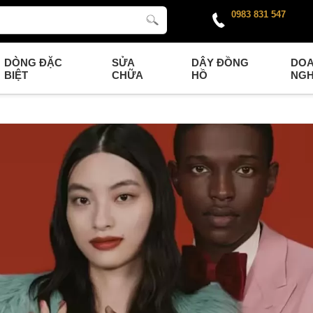
0983 831 547
DÒNG ĐẶC
SỬA
DÂY ĐỒNG
DO
BIỆT
CHỮA
HỒ
NGH