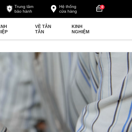
Trung tâm
Hệ thống
0
bảo hành
cửa hàng
ANH
VỀ TÂN
KINH
IỆP
TÂN
NGHIỆM