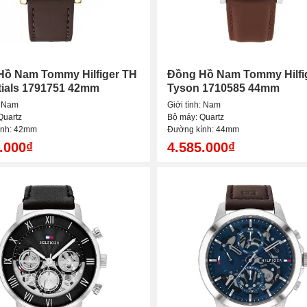
Hồ Nam Tommy Hilfiger TH
Đồng Hồ Nam Tommy Hilfi
tials 1791751 42mm
Tyson 1710585 44mm
: Nam
Giới tính: Nam
Quartz
Bộ máy: Quartz
ính: 42mm
Đường kính: 44mm
.000₫
4.585.000₫