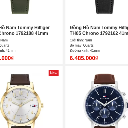
Hồ Nam Tommy Hilfiger
Đồng Hồ Nam Tommy Hilfi
Chrono 1792188 41mm
TH85 Chrono 1792162 41
: Nam
Giới tính: Nam
Quartz
Bộ máy: Quartz
ính: 41mm
Đường kính: 41mm
.000₫
6.485.000₫
New