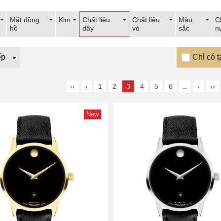
Mặt đồng
Kim
Chất liệu
Chất liệu
Màu
C
hồ
dây
vỏ
sắc
n
Chỉ có t
‹‹
‹
1
2
3
4
5
6
..
›
››
New