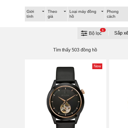
Giới
Theo
Loại máy đồng
Phong
tính
giá
hồ
cách
1
Bộ lọc
Tìm thấy 503 đồng hồ
New