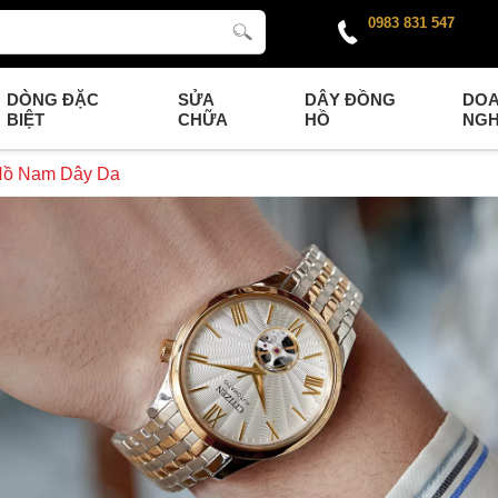
0983 831 547
DÒNG ĐẶC
SỬA
DÂY ĐỒNG
DO
BIỆT
CHỮA
HỒ
NGH
Hồ Nam Dây Da