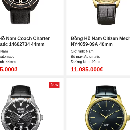
Hồ Nam Coach Charter
Đồng Hồ Nam Citizen Mech
atic 14602734 44mm
NY4059-09A 40mm
: Nam
Giới tính: Nam
Automatic
Bộ máy: Automatic
ính: 44mm
Đường kính: 40mm
5.000₫
11.085.000₫
New