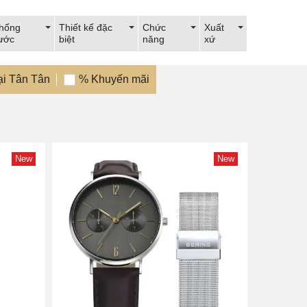
hống
Thiết kế đặc
Chức
Xuất
ước
biệt
năng
xứ
ại Tân Tân
% Khuyến mãi
New
New