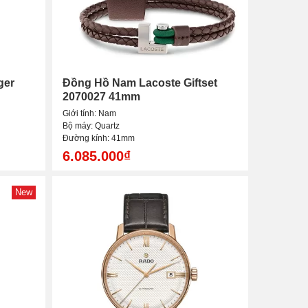
ger
Đồng Hồ Nam Lacoste Giftset
2070027 41mm
Giới tính: Nam
Bộ máy: Quartz
Đường kính: 41mm
6.085.000₫
New