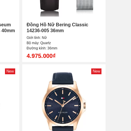
seum
Đồng Hồ Nữ Bering Classic
4 40mm
14236-005 36mm
Giới tính: Nữ
Bộ máy: Quartz
Đường kính: 36mm
4.975.000₫
New
New