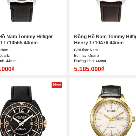
Hồ Nam Tommy Hilfiger
Đồng Hồ Nam Tommy Hilfi
d 1710565 44mm
Henry 1710476 44mm
: Nam
Giới tính: Nam
Quartz
Bộ máy: Quartz
ính: 44mm
Đường kính: 44mm
.000₫
5.185.000₫
New