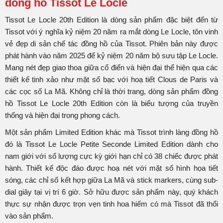
đồng hồ Tissot Le Locle
Tissot Le Locle 20th Edition là dòng sản phẩm đặc biệt đến từ
Tissot với ý nghĩa kỷ niệm 20 năm ra mắt dòng Le Locle, tôn vinh
vẻ đẹp di sản chế tác đồng hồ của Tissot. Phiên bản này được
phát hành vào năm 2025 để kỷ niệm 20 năm bộ sưu tập Le Locle.
Mang nét đẹp giao thoa giữa cổ điển và hiện đại thể hiện qua các
thiết kế tinh xảo như mặt số bạc với hoạ tiết Clous de Paris và
các cọc số La Mã. Không chỉ là thời trang, dòng sản phẩm đồng
hồ Tissot Le Locle 20th Edition còn là biểu tượng của truyền
thống và hiện đại trong phong cách.
Một sản phẩm Limited Edition khác mà Tissot trình làng đồng hồ
đó là Tissot Le Locle Petite Seconde Limited Edition dành cho
nam giới với số lượng cực kỳ giới hạn chỉ có 38 chiếc được phát
hành. Thiết kế độc đáo được hoạ nét với mặt số hình họa tiết
sóng, các chỉ số kết hợp giữa La Mã và stick markers, cùng sub-
dial giây tại vị trí 6 giờ. Sở hữu được sản phẩm này, quý khách
thực sự nhận được trọn vẹn tinh hoa hiếm có mà Tissot đã thổi
vào sản phẩm.