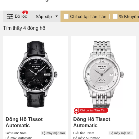
2
Bộ lọc
Chỉ có tại Tân Tân
% Khuyến
Tìm thấy 4 đồng hồ
Chỉ có tại Tân Tân
Đồng Hồ Tissot
Đồng Hồ Tissot
Automatic
Automatic
T006.407.16.053.00 39.3
T006.408.11.037.00 39.3
Giới tính: Nam
Lộ máy mặt sau
Giới tính: Nam
Lộ máy mặt sau
mm Nam
mm Nam
Bộ máy: Automatic
Bộ máy: Automatic