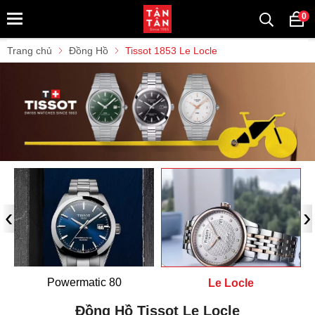
0
Trang chủ
Đồng Hồ
Tissot 1853 Le Locle
‹
›
Powermatic 80
Le Locle
Đồng Hồ Tissot Le Locle