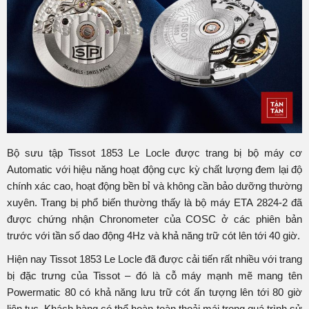
Bộ sưu tập Tissot 1853 Le Locle được trang bị bộ máy cơ
Automatic với hiệu năng hoạt động cực kỳ chất lượng đem lại độ
chính xác cao, hoạt động bền bỉ và không cần bảo dưỡng thường
xuyên. Trang bị phổ biến thường thấy là bộ máy ETA 2824-2 đã
được chứng nhận Chronometer của COSC ở các phiên bản
trước với tần số dao động 4Hz và khả năng trữ cót lên tới 40 giờ.
Hiện nay Tissot 1853 Le Locle đã được cải tiến rất nhiều với trang
bị đặc trưng của Tissot – đó là cỗ máy mạnh mẽ mang tên
Powermatic 80 có khả năng lưu trữ cót ấn tượng lên tới 80 giờ
liên tục. Khách hàng có thể hoàn toàn thoải mái trong quá trình sử