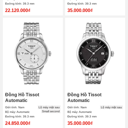
Đường kính: 39.3 mm
Đường kính: 39.3 mm
22.120.000₫
35.000.000₫
Đồng Hồ Tissot
Đồng Hồ Tissot
Automatic
Automatic
T006.428.11.038.00 39.3
T006.408.11.057.00 39.3
Giới tính: Nam
Lộ máy mặt sau
Giới tính: Nam
Lộ máy mặt sau
mm Nam
mm Nam
Small second
Bộ máy: Automatic
Bộ máy: Automatic
Đường kính: 39.3 mm
Đường kính: 39.3 mm
24.850.000₫
35.000.000₫