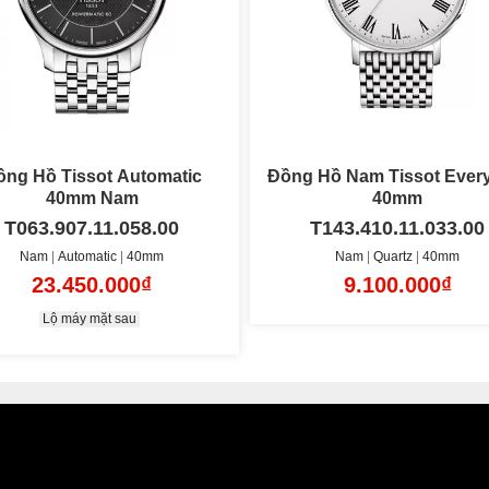
 Hồ Nam Tissot Everytime
Đồng Hồ Tissot Automat
40mm
39mm Nam
T143.410.11.033.00
T065.930.11.031.00
Nam
Quartz
40mm
Nam
Automatic
39mm
9.100.000₫
17.500.000₫