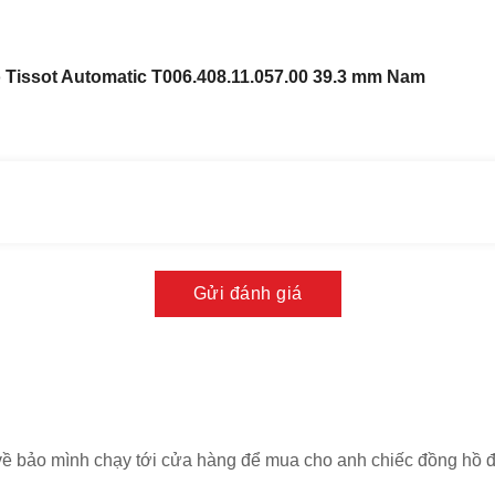
 hồ này.
thiện bằng những chất liệu cao cấp
 Tissot Automatic T006.408.11.057.00 39.3 mm Nam
Gửi đánh giá
 về bảo mình chạy tới cửa hàng để mua cho anh chiếc đồng hồ 