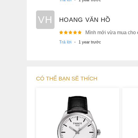
VH
HOANG VĂN HỒ
Mình mới vừa mua cho e
Trả lời
•
1 year trước
CÓ THỂ BẠN SẼ THÍCH
Tissot T006.408.11.057.00 có mặt số được bả
chống trầy xước hiệu quả, giúp phô diễn trọn 
toàn bộ khung vỏ và dây đeo được làm bằng c
với thiết kế. Chất liệu này có độ cứng cao, 
thời gian.