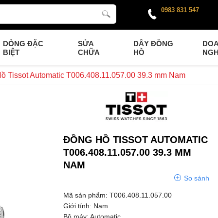
0983 831 547
DÒNG ĐẶC
SỬA
DÂY ĐỒNG
DO
BIỆT
CHỮA
HỒ
NGH
ồ Tissot Automatic T006.408.11.057.00 39.3 mm Nam
ĐỒNG HỒ TISSOT AUTOMATIC
T006.408.11.057.00 39.3 MM
NAM
So sánh
Mã sản phẩm: T006.408.11.057.00
Giới tính: Nam
Bộ máy: Automatic