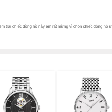
m trai chiếc đồng hồ này em rất mừng vì chọn chiếc đồng hồ ư
o vệ bằng lớp kính Sapphire có độ cứng cao cùng khả năng
vẹn vẻ đẹp của các chi tiết bên trong đồng hồ. Bên cạnh đó,
hất liệu thép không gỉ nguyên khối cao cấp màu bạc đồng bộ
bền chắc và chống ăn mòn tốt, giúp đồng hồ luôn bền đẹp với