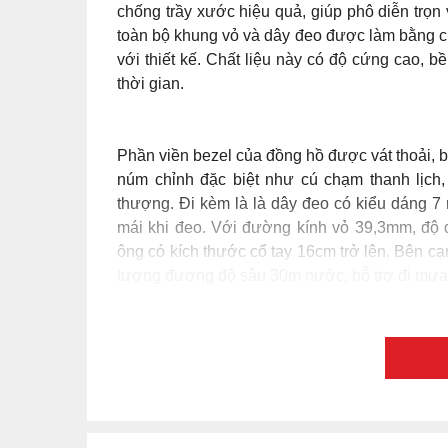
Cổ điển, tinh xảo và sang trọng là nh
T006.408.11.057.00. Khi nhìn vào mặt số của
màu đen sang trọng, quyền lực cùng những chi t
biệt: bên trong là những vân dọc mềm mại như
được hoàn thiện bởi vân đường tròn đồng tâm
Trung tâm ánh nhìn tập trung vào bộ kim hình
tạo sự phóng khoáng cho tổng thể thiết kế. B
vạch kim loại chỉ giờ đều đặn, góp phần tôn lê
Tissot T006.408.11.057.00
sở hữu ô lịch ngày 
sử dụng. Ô lịch ngày được đặt gọn gàng và vi
lịch trình một cách tốt nhất. Phía dưới vị t