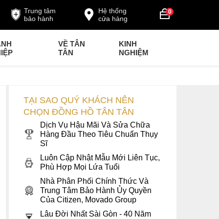
Trung tâm
Hệ thống
0
bảo hành
cửa hàng
ANH
VỀ TÂN
KINH
IỆP
TÂN
NGHIỆM
TẠI SAO QUÝ KHÁCH NÊN
CHỌN ĐỒNG HỒ TÂN TÂN
Dịch Vụ Hậu Mãi Và Sửa Chữa
Hàng Đầu Theo Tiêu Chuẩn Thụy
Sĩ
Luôn Cập Nhật Mẫu Mới Liên Tục,
Phù Hợp Mọi Lứa Tuổi
Nhà Phân Phối Chính Thức Và
Trung Tâm Bảo Hành Ủy Quyền
Của Citizen, Movado Group
Lâu Đời Nhất Sài Gòn - 40 Năm