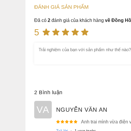
khẳng định cho giá trị vượt trội của chiếc đồng
ĐÁNH GIÁ
SẢN PHẤM
2. Tissot T006.408.11.057.00 hoàn 
Đã có
2
đánh giá của khách hàng
về Đồng Hồ
5
2 Bình luận
VA
NGUYỄN VĂN AN
Anh trai mình vừa điện
Trả lời
•
1 year trước