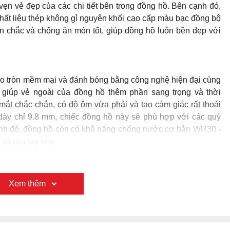
ững mỹ từ hoàn hảo để miêu tả về vẻ đẹp của Tissot
 chiếc
đồng hồ
này, phái mạnh sẽ lập tức bị thu hút bởi gam
iết trang trí tinh tế. Nền mặt số được chia làm hai lòng riêng
 tấm lụa đen tạo nên hiệu ứng ánh sáng tuyệt vời, bên ngoài
 giúp đồng hồ thêm phần trang nhã và ấn tượng.
 lá có kiểu dáng mềm mại, sắc nét với kim dây được vuốt cao
ộ kim trôi nhẹ nhàng qua các cọc Arab sáng bóng xen kẽ các
Xem thêm
n sự nam tính và lịch lãm của các quý ông.
tại vị trí 3h, tạo sự thuận tiện cho người dùng trong quá trình
ền kim loại sang trọng giúp các chàng quản lý thời gian và
rí 6h là dòng chữ Le Locle Chronometer sắc nét, như một lời