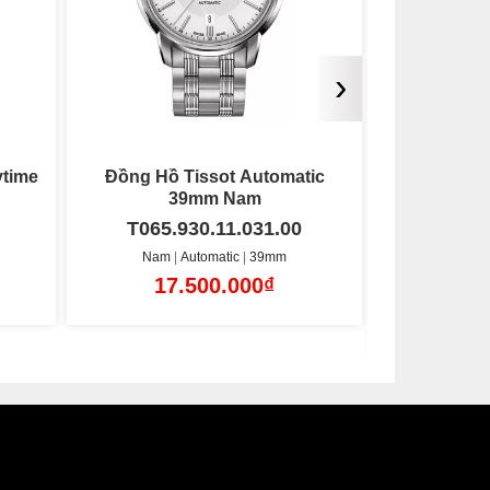
›
ic
Đồng Hồ Tissot Automatic
Đồng Hồ Tiss
40mm Nam
T085.407.11.011.00
T055.
Nam
Automatic
40mm
Nam
19.250.000₫
10
Lộ máy mặt sau