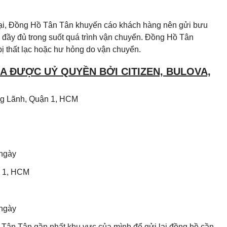
 lại, Đồng Hồ Tân Tân khuyến cáo khách hàng nên gửi bưu
đầy đủ trong suốt quá trình vận chuyển. Đồng Hồ Tân
ị thất lạc hoặc hư hỏng do vận chuyển.
 ĐƯỢC UỶ QUYỀN BỞI CITIZEN, BULOVA,
Ông Lãnh, Quận 1, HCM
 ngày
n 1, HCM
 ngày
Tân Tân gần nhất khu vực của mình để gửi lại đồng hồ cần