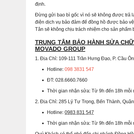
định.
Đừng gửi bao bì gốc vì nó sẽ không được trả
điện dịch vụ bảo đảm để đồng hồ được bảo vệ 
Tân sẽ không chịu trách nhiệm cho sản phẩm b
TRUNG TÂM BẢO HÀNH SỬA CHỮA
MOVADO GROUP
1. Địa Chỉ: 109-111 Trần Hưng Đạo, P. Cầu 
Hotline:
098 3831 547
ĐT: 028.6660.7660
Thời gian nhận sửa: Từ 9h đến 18h mỗi
2. Địa Chỉ: 285 Lý Tự Trọng, Bến Thành, Quậ
Hotline:
0983 831 547
Thời gian nhận sửa: Từ 9h đến 18h mỗi
Quý Khách có thể ghé đến chi nhánh Đồng Hồ 