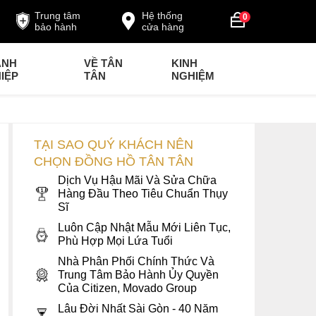
Trung tâm
Hệ thống
0
bảo hành
cửa hàng
ANH
VỀ TÂN
KINH
IỆP
TÂN
NGHIỆM
TẠI SAO QUÝ KHÁCH NÊN
CHỌN ĐỒNG HỒ TÂN TÂN
Dịch Vụ Hậu Mãi Và Sửa Chữa
Hàng Đầu Theo Tiêu Chuẩn Thụy
Sĩ
Luôn Cập Nhật Mẫu Mới Liên Tục,
Phù Hợp Mọi Lứa Tuổi
Nhà Phân Phối Chính Thức Và
Trung Tâm Bảo Hành Ủy Quyền
Của Citizen, Movado Group
Lâu Đời Nhất Sài Gòn - 40 Năm