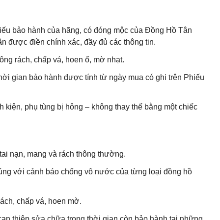
 Phiếu bảo hành của hãng, có đóng mộc của Đồng Hồ Tân
 được điền chính xác, đầy đủ các thông tin.
ng rách, chấp vá, hoen ố, mờ nhạt.
hời gian bảo hành được tính từ ngày mua có ghi trên Phiếu
h kiện, phụ tùng bị hỏng – không thay thế bằng một chiếc
ai nạn, mang và rách thông thường.
ng với cảnh báo chống vô nước của từng loại đồng hồ
ách, chấp vá, hoen mờ.
can thiệp sửa chữa trong thời gian còn bảo hành tại những