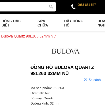
0983 831 547
DÒNG ĐẶC
SỬA
DÂY ĐỒNG
DO
BIỆT
CHỮA
HỒ
NGH
 Bulova Quartz 98L263 32mm Nữ
ĐỒNG HỒ BULOVA QUARTZ
98L263 32MM NỮ
So sánh
Mã sản phẩm: 98L263
Giới tính: Nữ
Bộ máy: Quartz
Đường kính: 32mm