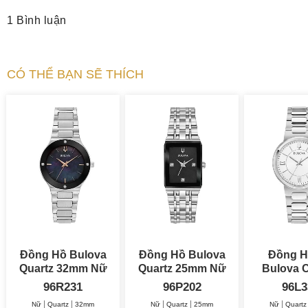
1 Bình luận
CÓ THỂ BẠN SẼ THÍCH
Đồng Hồ Bulova
Đồng Hồ Bulova
Đồng H
Quartz 32mm Nữ
Quartz 25mm Nữ
Bulova C
32
96R231
96P202
96L3
Nữ
Quartz
32mm
Nữ
Quartz
25mm
Nữ
Quartz