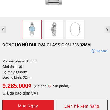
‹
›
ĐỒNG HỒ NỮ BULOVA CLASSIC 96L336 32MM
So sánh
Mã sản phẩm: 96L336
Giới tính: Nữ
Bộ máy: Quartz
Đường kính: 32mm
9.285.000₫
(Chỉ còn
12
sản phẩm)
Giá đã bao gồm VAT
Mua Ngay
Liên hệ xem hàng