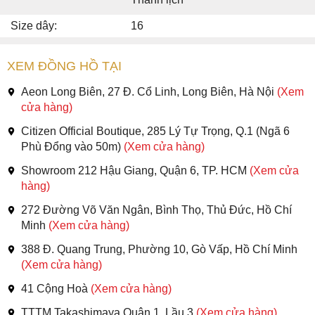
Size dây:
16
XEM ĐỒNG HỒ TẠI
Aeon Long Biên, 27 Đ. Cổ Linh, Long Biên, Hà Nội
(Xem
cửa hàng)
Citizen Official Boutique, 285 Lý Tự Trọng, Q.1 (Ngã 6
Phù Đổng vào 50m)
(Xem cửa hàng)
Showroom 212 Hậu Giang, Quận 6, TP. HCM
(Xem cửa
hàng)
272 Đường Võ Văn Ngân, Bình Thọ, Thủ Đức, Hồ Chí
Minh
(Xem cửa hàng)
388 Đ. Quang Trung, Phường 10, Gò Vấp, Hồ Chí Minh
(Xem cửa hàng)
41 Cộng Hoà
(Xem cửa hàng)
TTTM Takashimaya Quận 1, Lầu 3
(Xem cửa hàng)