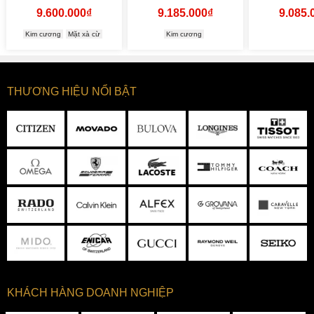
9.600.000₫
9.185.000₫
9.085.
Kim cương
Mặt xà cừ
Kim cương
THƯƠNG HIỆU NỔI BẬT
KHÁCH HÀNG DOANH NGHIỆP