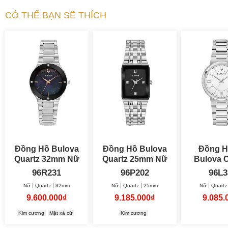
CÓ THỂ BẠN SẼ THÍCH
Đồng Hồ Bulova
Đồng Hồ Bulova
Đồng H
Quartz 32mm Nữ
Quartz 25mm Nữ
Bulova C
32
96R231
96P202
96L3
Nữ
Quartz
32mm
Nữ
Quartz
25mm
Nữ
Quartz
9.600.000₫
9.185.000₫
9.085.
Kim cương
Mặt xà cừ
Kim cương