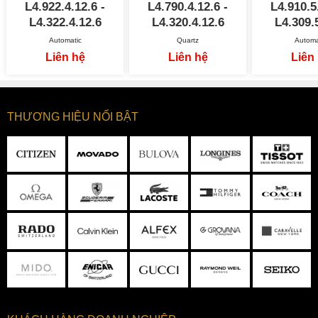
L4.922.4.12.6 -
L4.790.4.12.6 -
L4.910.5
L4.322.4.12.6
L4.320.4.12.6
L4.309.
Automatic
Quartz
Automa
Liên hệ
Liên hệ
Liên
THƯƠNG HIỆU NỔI BẬT