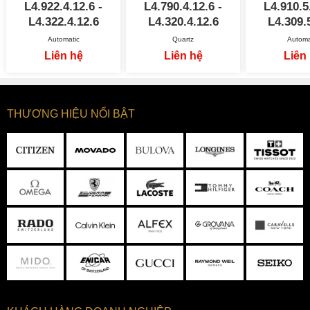
L4.922.4.12.6 -
L4.790.4.12.6 -
L4.910.5
L4.322.4.12.6
L4.320.4.12.6
L4.309.
Automatic
Quartz
Automa
Liên hệ
Liên hệ
Liên
THƯƠNG HIỆU NỔI BẬT