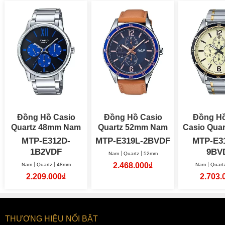
Đồng Hồ Casio
Đồng Hồ Casio
Đồng H
Quartz 48mm Nam
Quartz 52mm Nam
MTP-E312D-
MTP-E319L-2BVDF
MTP-E3
1B2VDF
9BV
Nam
Quartz
52mm
2.468.000₫
Nam
Quartz
48mm
Nam
Quart
2.209.000₫
2.703.
THƯƠNG HIỆU NỔI BẬT