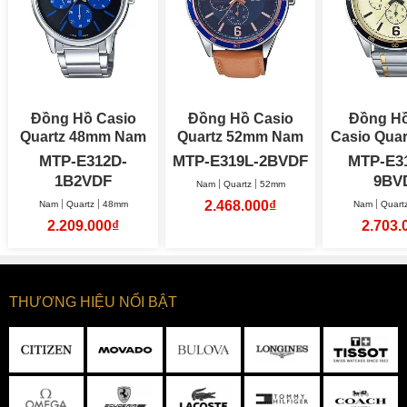
Đồng Hồ Casio
Đồng Hồ Casio
Đồng H
Quartz 48mm Nam
Quartz 52mm Nam
MTP-E312D-
MTP-E319L-2BVDF
MTP-E3
1B2VDF
9BV
Nam
Quartz
52mm
2.468.000₫
Nam
Quartz
48mm
Nam
Quart
2.209.000₫
2.703.
THƯƠNG HIỆU NỔI BẬT