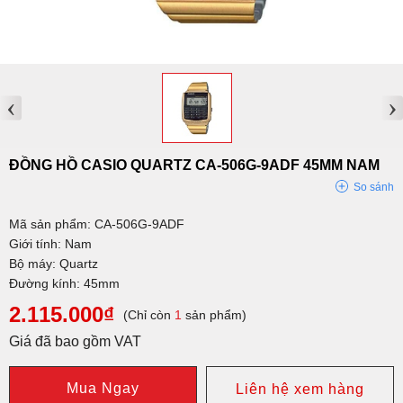
‹
›
ĐỒNG HỒ CASIO QUARTZ CA-506G-9ADF 45MM NAM
So sánh
Mã sản phẩm: CA-506G-9ADF
Giới tính: Nam
Bộ máy: Quartz
Đường kính: 45mm
2.115.000₫
(Chỉ còn
1
sản phẩm)
Giá đã bao gồm VAT
Mua Ngay
Liên hệ xem hàng