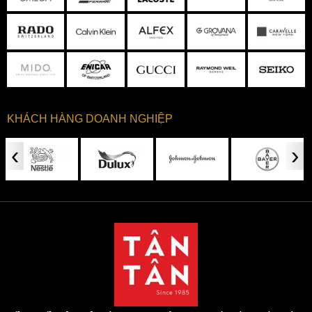
KHÁCH HÀNG DOANH NGHIỆP
‹
›