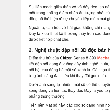
Sự liền mạch giữa thân vỏ và dây đeo tạo nê
một trong những điểm nhấn ấn tượng nhất c
đồng hồ thể hiện rõ sự chuyển tiếp mềm mại giữ
Ngoài ra, cấu trúc vỏ bát giác không chỉ ma
Đây là kiểu thiết kế thường thấy trên các dòn
được kết hợp chặt chẽ.
2. Nghệ thuật dập nổi 3D độc bản 
Điểm thu hút của
Citizen Series 8
890
Mecha
tiết dập nổi dạng ô vuông đầy tính nghệ thuật,
nổi bật của đồng hồ mặt số xanh lá. Các họa ti
ứng ánh sáng đa chiều khi thay đổi góc nhìn.
Dưới ánh sáng tự nhiên, mặt số có thể chuyể
sống động và liên tục thay đổi. Đây là yếu tố 
phẳng thông thường.
Trên nền Mặt số này, các cọc số dạng hình h