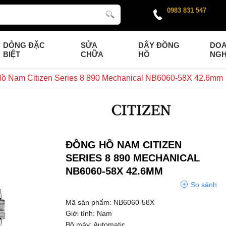
0983 831 547
DÒNG ĐẶC
SỬA
DÂY ĐỒNG
DO
BIỆT
CHỮA
HỒ
NGH
ồ Nam Citizen Series 8 890 Mechanical NB6060-58X 42.6mm
ĐỒNG HỒ NAM CITIZEN
SERIES 8 890 MECHANICAL
NB6060-58X 42.6MM
So sánh
Mã sản phẩm: NB6060-58X
Giới tính: Nam
Bộ máy: Automatic