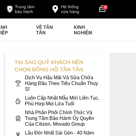
Trung tâm
Hệ thống
0
bảo hành
cửa hàng
ANH
VỀ TÂN
KINH
IỆP
TÂN
NGHIỆM
TẠI SAO QUÝ KHÁCH NÊN
CHỌN ĐỒNG HỒ TÂN TÂN
Dịch Vụ Hậu Mãi Và Sửa Chữa
Hàng Đầu Theo Tiêu Chuẩn Thụy
Sĩ
Luôn Cập Nhật Mẫu Mới Liên Tục,
Phù Hợp Mọi Lứa Tuổi
Nhà Phân Phối Chính Thức Và
Trung Tâm Bảo Hành Ủy Quyền
Của Citizen, Movado Group
Lâu Đời Nhất Sài Gòn - 40 Năm