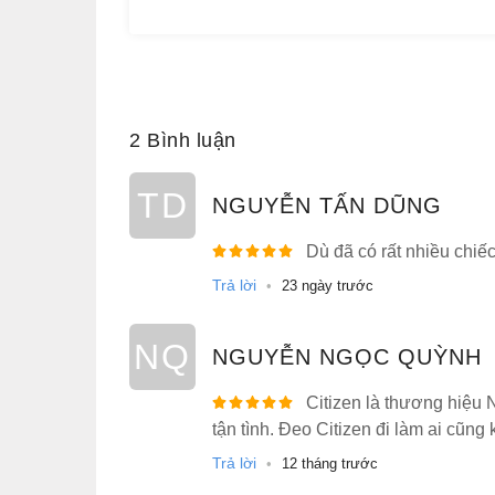
Ngoài ra, kết cấu vỏ còn được thiết kế để bảo
đập hay rung lắc. Điều này giúp đồng hồ duy tr
Sự kết hợp giữa độ bền, khả năng bảo vệ và 
quan trọng nhất tạo nên giá trị tổng thể của sả
2 Bình luận
4. Sự liền mạch tinh xảo trên từn
TD
NGUYỄN TẤN DŨNG
Phần dây đeo
thép không gỉ
được thiết kế 
chắn và thoải mái tuyệt đối – đặc trưng của 
Dù đã có rất nhiều chiế
đảm bảo độ liên kết chặt chẽ nhưng vẫn giữ đư
Trả lời
•
23 ngày trước
Với kỹ thuật gia công tinh xảo, Dây đeo man
máy, tạo nên một tổng thể liền mạch. Khi đeo
NQ
không hề nặng nề, nhờ vào việc phân bổ trọng
NGUYỄN NGỌC QUỲNH
Bề mặt dây được hoàn thiện kết hợp giữa đán
Citizen là thương hiệu 
chế lộ vết trầy xước nhỏ trong quá trình sử d
tận tình. Đeo Citizen đi làm ai cũng 
sử dụng đồng hồ nam đeo hàng ngày.
Trả lời
•
12 tháng trước
Chính sự bền bỉ và vẻ đẹp bóng bẩy của Dây 