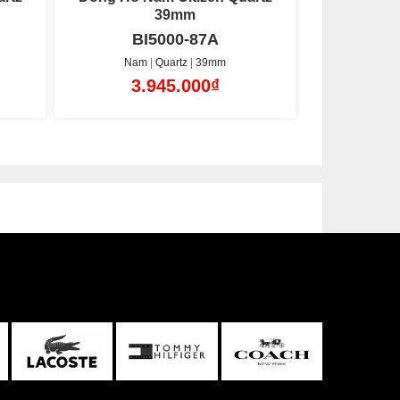
39mm
BI5000-87L
BI
Nam
Quartz
39mm
Nam
3.945.000₫
3.