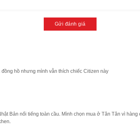
 vệ tối đa bộ máy bên trong khỏi các tác động vật lý như va
ì độ ổn định cao trong quá trình vận hành.
Gửi đánh giá
tính thẩm mỹ đã đưa bộ vỏ trở thành một trong những yếu tố
n phẩm.
g mắt xích dây đeo
theo dạng mắt xích ngang to bản, tạo cảm giác ôm tay chắc
đồng hồ dây kim loại nam. Các mắt xích được gia công tỉ mỉ,
c đồng hồ nhưng mình vẫn thích chiếc Citizen này
ợc sự linh hoạt cần thiết.
g lại sự đồng nhất hoàn hảo về màu sắc và chất liệu với vỏ
 trên tay, người dùng có thể cảm nhận rõ sự chắc chắn nhưng
 lượng hợp lý.
h bóng và chải xước, giúp tăng tính thẩm mỹ đồng thời hạn
Nhật Bản nổi tiếng toàn cầu. Mình chọn mua ở Tân Tân vì hàng
ụng. Đây là yếu tố quan trọng đối với những ai thường xuyên
khen.
đeo đã góp phần hoàn thiện phong cách thể thao sang trọng