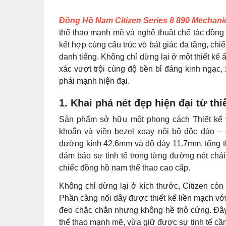
Đồng Hồ Nam Citizen Series 8 890 Mechan
thể thao mạnh mẽ và nghệ thuật chế tác đồng
kết hợp cùng cấu trúc vỏ bát giác đa tầng, chi
danh tiếng. Không chỉ dừng lại ở một thiết 
xác vượt trội cùng độ bền bỉ đáng kinh ngạc,
phái mạnh hiện đại.
1. Khai phá nét đẹp hiện đại từ thi
Sản phẩm sở hữu một phong cách Thiết kế v
khoắn và viền bezel xoay nội bộ độc đáo –
đường kính 42.6mm và độ dày 11.7mm, tổng th
đảm bảo sự tinh tế trong từng đường nét chải
chiếc đồng hồ nam thể thao cao cấp.
Không chỉ dừng lại ở kích thước, Citizen còn đ
Phần càng nối dây được thiết kế liền mạch với
đeo chắc chắn nhưng không hề thô cứng. Đây
thể thao mạnh mẽ, vừa giữ được sự tinh tế cần 