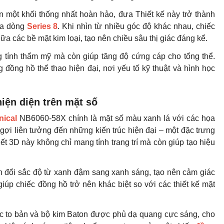
n một khối thống nhất hoàn hảo, đưa Thiết kế này trở thành
ủa dòng
Series 8
. Khi nhìn từ nhiều góc độ khác nhau, chiếc
a các bề mặt kim loại, tạo nên chiều sâu thị giác đáng kể.
ng tính thẩm mỹ mà còn giúp tăng độ cứng cáp cho tổng thể.
g đồng hồ thể thao hiện đại, nơi yếu tố kỹ thuật và hình học
hiện diện trên mặt số
nical
NB6060-58X chính là mặt số màu xanh lá với các họa
 gợi liên tưởng đến những kiến trúc hiện đại – một đặc trưng
ết 3D này không chỉ mang tính trang trí mà còn giúp tạo hiệu
n đổi sắc độ từ xanh đậm sang xanh sáng, tạo nên cảm giác
giúp chiếc đồng hồ trở nên khác biệt so với các thiết kế mặt
ọc to bản và bộ kim Baton được phủ dạ quang cực sáng, cho