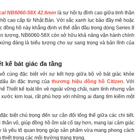
ical NB6060-58X 42.6mm
là sự hội tụ đỉnh cao giữa tinh thần
 hồ cao cấp từ Nhật Bản. Với sắc xanh lục bảo đầy mê hoặc
ếc đồng hồ này khẳng định vị thế dẫn đầu trong dòng Series 8
kế ấn tượng, NB6060-58X còn sở hữu khả năng vận hành chính
 xứng đáng là biểu tượng cho sự sang trọng và bản lĩnh của
ết kế bát giác đa tầng
ô cùng đặc biệt với sự kết hợp giữa bộ vỏ bát giác khỏe
 dấu ấn đặc trưng của
thương hiệu đồng hồ Citizen
. Với
ể Thiết kế toát lên vẻ ngoài vững chãi, nam tính nhưng vẫn
 xước kim loại, rất phù hợp với những ai đang tìm kiếm một
ặc biệt chú trọng đến sự cân đối tổng thể giữa các chi tiết.
 thân vỏ, giúp đồng hồ ôm sát cổ tay hơn, mang lại cảm giác
 là yếu tố quan trọng giúp sản phẩm vừa mang phong cách
thiết trong các môi trường trang trọng.