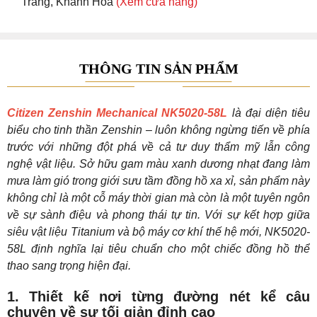
Trang, Khánh Hoà
(Xem cửa hàng)
THÔNG TIN SẢN PHẨM
Citizen Zenshin Mechanical NK5020-58L
là đại diện tiêu
biểu cho tinh thần Zenshin – luôn không ngừng tiến về phía
trước với những đột phá về cả tư duy thẩm mỹ lẫn công
nghệ vật liệu. Sở hữu gam màu xanh dương nhạt đang làm
mưa làm gió trong giới sưu tầm đồng hồ xa xỉ, sản phẩm này
không chỉ là một cỗ máy thời gian mà còn là một tuyên ngôn
về sự sành điệu và phong thái tự tin. Với sự kết hợp giữa
siêu vật liệu Titanium và bộ máy cơ khí thế hệ mới, NK5020-
58L định nghĩa lại tiêu chuẩn cho một chiếc đồng hồ thể
thao sang trọng hiện đại.
1. Thiết kế nơi từng đường nét kể câu
chuyện về sự tối giản đỉnh cao