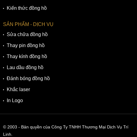
luôn sáng trong.
Kiến thức đồng hồ
✓ Vỏ Super Titanium siêu nhẹ, cứng cáp và bền bỉ theo thời
gian.
SẢN PHẨM - DỊCH VỤ
✓ Công nghệ Duratect giúp hạn chế trầy xước, duy trì vẻ
Sửa chữa đồng hồ
ngoài như mới.
Thay pin đồng hồ
✓ Khả năng chống nước 100m, đáp ứng tốt nhu cầu sử
Thay kính đồng hồ
dụng hằng ngày.
Lau dầu đồng hồ
✓ Dây đeo titanium nhẹ nhàng, êm ái và thân thiện với làn
da.
Đánh bóng đồng hồ
✓ Bộ máy cơ Caliber 8322 vận hành ổn định, trữ cót khoảng
Khắc laser
60 giờ.
In Logo
© 2003
- Bản quyền của Công Ty TNHH Thương Mại Dịch Vụ Trí
Linh.