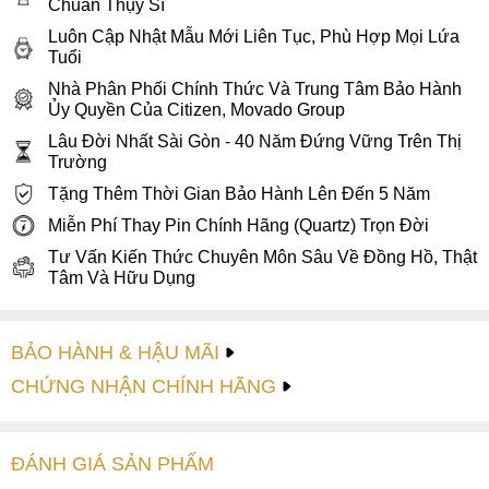
Chuẩn Thụy Sĩ
Hiệu ứng vân dọc giúp bề mặt không bị phẳng mà có chiều
Luôn Cập Nhật Mẫu Mới Liên Tục, Phù Hợp Mọi Lứa
sâu, đồng thời tạo hiệu ứng chuyển màu khi thay đổi góc
Tuổi
nhìn. Khi ánh sáng chiếu vào, mặt số có thể biến đổi từ xanh
Nhà Phân Phối Chính Thức Và Trung Tâm Bảo Hành
nhạt sang xanh đậm, mang lại trải nghiệm thị giác sống
Ủy Quyền Của Citizen, Movado Group
động.
Lâu Đời Nhất Sài Gòn - 40 Năm Đứng Vững Trên Thị
Trường
Cơ chế small seconds tại vị trí 6 giờ mang lại một bố cục
mới lạ, phá vỡ sự quen thuộc của mặt số ba kim truyền
Tặng Thêm Thời Gian Bảo Hành Lên Đến 5 Năm
thống. Điều này không chỉ tăng tính thẩm mỹ mà còn giúp
Miễn Phí Thay Pin Chính Hãng (Quartz) Trọn Đời
chiếc đồng hồ có “cá tính” riêng, phù hợp với những người
Tư Vấn Kiến Thức Chuyên Môn Sâu Về Đồng Hồ, Thật
yêu thích sự khác biệt.
Tâm Và Hữu Dụng
Lớp kính Sapphire phía trên đảm bảo toàn bộ mặt số luôn rõ
nét, hạn chế tối đa trầy xước trong quá trình sử dụng lâu dài
BẢO HÀNH & HẬU MÃI
– tiêu chuẩn của
đồng hồ kính sapphire
chống trầy. Nhờ
CHỨNG NHẬN CHÍNH HÃNG
đó, mặt số luôn giữ được độ trong suốt và sắc nét theo thời
gian.
Ngoài ra, cách bố trí các chi tiết trên mặt số còn giúp tối ưu
ĐÁNH GIÁ
SẢN PHẤM
khả năng đọc giờ, đảm bảo tính thực dụng song song với