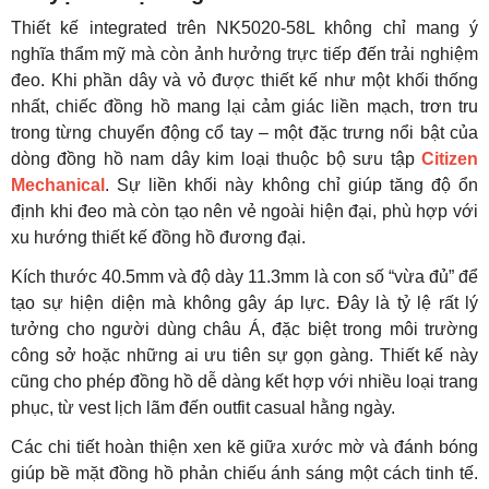
Thiết kế integrated trên NK5020-58L không chỉ mang ý
nghĩa thẩm mỹ mà còn ảnh hưởng trực tiếp đến trải nghiệm
đeo. Khi phần dây và vỏ được thiết kế như một khối thống
nhất, chiếc đồng hồ mang lại cảm giác liền mạch, trơn tru
trong từng chuyển động cổ tay – một đặc trưng nổi bật của
dòng đồng hồ nam dây kim loại thuộc bộ sưu tập
Citizen
Mechanical
. Sự liền khối này không chỉ giúp tăng độ ổn
định khi đeo mà còn tạo nên vẻ ngoài hiện đại, phù hợp với
xu hướng thiết kế đồng hồ đương đại.
Kích thước 40.5mm và độ dày 11.3mm là con số “vừa đủ” để
tạo sự hiện diện mà không gây áp lực. Đây là tỷ lệ rất lý
tưởng cho người dùng châu Á, đặc biệt trong môi trường
công sở hoặc những ai ưu tiên sự gọn gàng. Thiết kế này
cũng cho phép đồng hồ dễ dàng kết hợp với nhiều loại trang
phục, từ vest lịch lãm đến outfit casual hằng ngày.
Các chi tiết hoàn thiện xen kẽ giữa xước mờ và đánh bóng
giúp bề mặt đồng hồ phản chiếu ánh sáng một cách tinh tế.