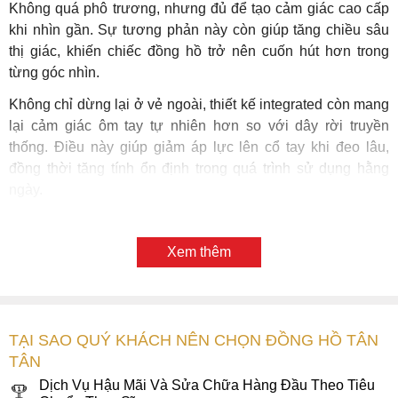
Không quá phô trương, nhưng đủ để tạo cảm giác cao cấp
khi nhìn gần. Sự tương phản này còn giúp tăng chiều sâu
thị giác, khiến chiếc đồng hồ trở nên cuốn hút hơn trong
từng góc nhìn.
Không chỉ dừng lại ở vẻ ngoài, thiết kế integrated còn mang
lại cảm giác ôm tay tự nhiên hơn so với dây rời truyền
thống. Điều này giúp giảm áp lực lên cổ tay khi đeo lâu,
đồng thời tăng tính ổn định trong quá trình sử dụng hằng
ngày.
2. Mặt số phản chiếu ánh sáng như mặt biển
tĩnh lặng buổi sớm
Xem thêm
Mặt số là yếu tố khiến NK5020-58L trở nên khác biệt ngay
lập tức. Tông xanh Tiffany mang lại cảm giác trẻ trung, tươi
sáng nhưng không kém phần tinh tế – một xu hướng nổi bật
TẠI SAO QUÝ KHÁCH NÊN CHỌN ĐỒNG HỒ TÂN
trong các dòng
đồng hồ Citizen
thời trang nam hiện đại.
TÂN
Đây là gam màu hiếm, tạo nên sự khác biệt rõ rệt so với các
tông màu truyền thống.
Dịch Vụ Hậu Mãi Và Sửa Chữa Hàng Đầu Theo Tiêu