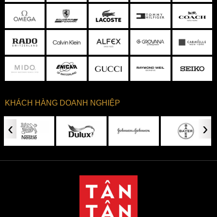
KHÁCH HÀNG DOANH NGHIỆP
‹
›