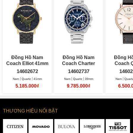
Đồng Hồ Nam
Đồng Hồ Nam
Đồng H
Coach Elliot 41mm
Coach Charter
Coach Q
Chronograph
40
14602672
14602737
14602
39mm
Nam
Quartz
41mm
Nam
Quartz
39mm
Nam
Quart
5.185.000₫
9.785.000₫
6.500.
THƯƠNG HIỆU NỔI BẬT