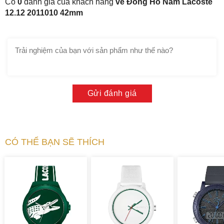
Có
0
đánh giá của khách hàng
về Đồng Hồ Nam Lacoste
12.12 2011010 42mm
Gửi đánh giá
CÓ THỂ BẠN SẼ THÍCH