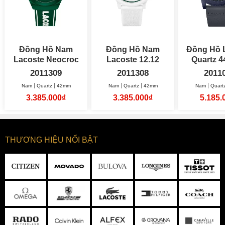
Đồng Hồ Nam
Đồng Hồ Nam
Đồng Hồ 
Lacoste Neocroc
Lacoste 12.12
Quartz 44.5mm
42mm
42mm
Na
2011309
2011308
2011
Nam
Quartz
42mm
Nam
Quartz
42mm
Nam
Quart
3.385.000₫
3.385.000₫
5.185.
THƯƠNG HIỆU NỔI BẬT