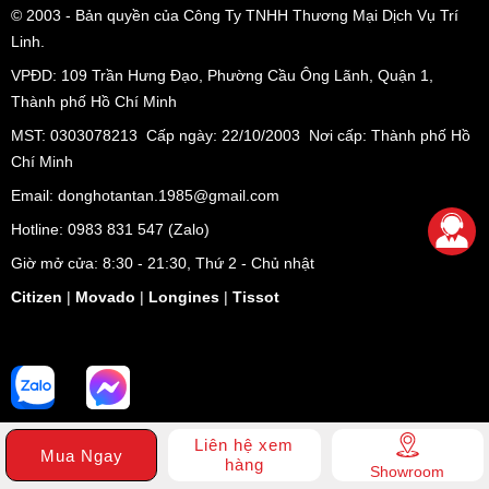
© 2003
- Bản quyền của Công Ty TNHH Thương Mại Dịch Vụ Trí
Linh.
VPĐD:
109 Trần Hưng Đạo, Phường Cầu Ông Lãnh, Quận 1,
Thành phố Hồ Chí Minh
MST: 0303078213 Cấp ngày: 22/10/2003 Nơi cấp: Thành phố Hồ
Chí Minh
Email: donghotantan.1985@gmail.com
Hotline:
0983 831 547
(Zalo)
Giờ mở cửa: 8:30 - 21:30, Thứ 2 - Chủ nhật
Citizen
|
Movado
|
Longines
|
Tissot
Liên hệ xem
Mua Ngay
hàng
Showroom