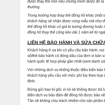
được thay thế mới nếu chứng minh được đó là lỗ
thường.
Trong trường hợp thay thế đồng hồ khác (một
khách hàng sẽ nhận được cùng mẫu mã như đồn
thế đồng hồ khác có giá trị tương đương hoặc 
đồng hồ thay thế cũng kéo dài 1 năm kể từ ng
LIÊN HỆ BẢO HÀNH VÀ SỬA CHỮ
Khách hàng ở xa khi có yêu cầu bảo hành, vu
sổ/thẻ bảo hành có đóng dấu của đơn vị bán v
hành quốc tế hợp pháp gần nhất (xem danh sác
Với những dịch vụ không thuộc điều kiện bảo 
khách hàng yêu cầu với mức phí tùy theo loại
định.
Đừng gửi bao bì gốc vì nó sẽ không được trả
điện dịch vụ bảo đảm để đồng hồ được bảo vệ 
Tân sẽ không chịu trách nhiệm cho sản phẩm b