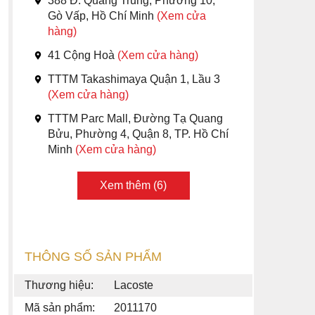
388 Đ. Quang Trung, Phường 10,
Gò Vấp, Hồ Chí Minh
(Xem cửa
hàng)
41 Cộng Hoà
(Xem cửa hàng)
TTTM Takashimaya Quận 1, Lầu 3
(Xem cửa hàng)
TTTM Parc Mall, Đường Tạ Quang
Bửu, Phường 4, Quận 8, TP. Hồ Chí
Minh
(Xem cửa hàng)
Xem thêm (6)
THÔNG SỐ SẢN PHẨM
Thương hiệu:
Lacoste
Mã sản phẩm:
2011170