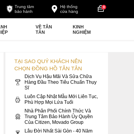
Trung tâm
Hệ thống
0
bảo hành
cửa hàng
ANH
VỀ TÂN
KINH
IỆP
TÂN
NGHIỆM
TẠI SAO QUÝ KHÁCH NÊN
CHỌN ĐỒNG HỒ TÂN TÂN
Dịch Vụ Hậu Mãi Và Sửa Chữa
Hàng Đầu Theo Tiêu Chuẩn Thụy
Sĩ
Luôn Cập Nhật Mẫu Mới Liên Tục,
Phù Hợp Mọi Lứa Tuổi
Nhà Phân Phối Chính Thức Và
Trung Tâm Bảo Hành Ủy Quyền
Của Citizen, Movado Group
Lâu Đời Nhất Sài Gòn - 40 Năm