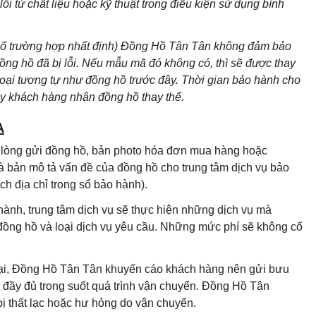
i từ chất liệu hoặc kỹ thuật trong điều kiện sử dụng bình
 số trường hợp nhất định) Đồng Hồ Tân Tân không đảm bảo
g hồ đã bị lỗi. Nếu mẫu mã đó không có, thì sẽ được thay
loại tương tự như đồng hồ trước đây. Thời gian bảo hành cho
ày khách hàng nhận đồng hồ thay thế.
A
i lòng gửi đồng hồ, bản photo hóa đơn mua hàng hoặc
à bản mô tả vấn đề của đồng hồ cho trung tâm dịch vụ bảo
h địa chỉ trong sổ bảo hành).
hành, trung tâm dịch vụ sẽ thực hiện những dịch vụ mà
 đồng hồ và loại dịch vụ yêu cầu. Những mức phí sẽ không cố
 lại, Đồng Hồ Tân Tân khuyến cáo khách hàng nên gửi bưu
đầy đủ trong suốt quá trình vận chuyển. Đồng Hồ Tân
ị thất lạc hoặc hư hỏng do vận chuyển.