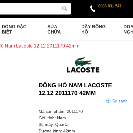
0983 831 547
DÒNG ĐẶC
SỬA
DÂY ĐỒNG
DO
BIỆT
CHỮA
HỒ
NGH
ồ Nam Lacoste 12.12 2011170 42mm
ĐỒNG HỒ NAM LACOSTE
12.12 2011170 42MM
So sánh
Mã sản phẩm: 2011170
Giới tính: Nam
Bộ máy: Quartz
Đường kính: 42mm