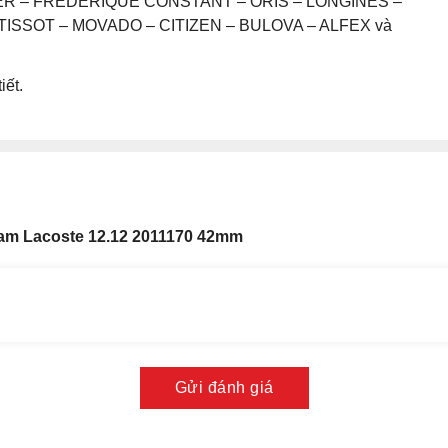
UER – FREDERIQUE CONSTANT – ORIS – LONGINES –
ISSOT – MOVADO – CITIZEN – BULOVA – ALFEX và
iết.
am Lacoste 12.12 2011170 42mm
Gửi đánh giá