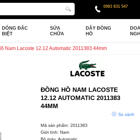
0983 831 547
DÒNG ĐẶC
SỬA
DÂY ĐỒNG
DO
BIỆT
CHỮA
HỒ
NGH
ồ Nam Lacoste 12.12 Automatic 2011383 44mm
ĐỒNG HỒ NAM LACOSTE
12.12 AUTOMATIC 2011383
44MM
So sánh
Mã sản phẩm: 2011383
Giới tính: Nam
Bộ máy: Automatic