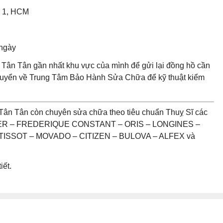
n 1, HCM
 ngày
Tân Tân gần nhất khu vực của mình để gửi lại đồng hồ cần
chuyển về Trung Tâm Bảo Hành Sửa Chữa để kỹ thuật kiểm
Tân Tân còn chuyên sửa chữa theo tiêu chuẩn Thuỵ Sĩ các
UER – FREDERIQUE CONSTANT – ORIS – LONGINES –
ISSOT – MOVADO – CITIZEN – BULOVA – ALFEX và
iết.