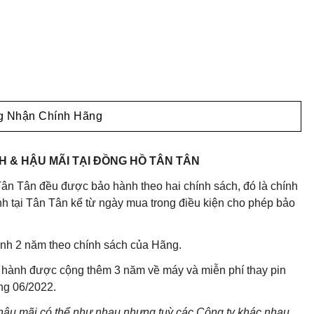
 Nhận Chính Hãng
 & HẬU MÃI TẠI ĐỒNG HỒ TÂN TÂN
ân Tân đều được bảo hành theo hai chính sách, đó là chính
 tại Tân Tân kể từ ngày mua trong điều kiện cho phép bảo
nh 2 năm theo chính sách của Hãng.
 hành được cộng thêm 3 năm về máy và miễn phí thay pin
áng 06/2022.
 hậu mãi có thể như nhau nhưng tuỳ các Công ty khác nhau