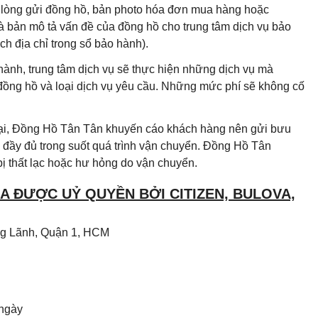
i lòng gửi đồng hồ, bản photo hóa đơn mua hàng hoặc
à bản mô tả vấn đề của đồng hồ cho trung tâm dịch vụ bảo
h địa chỉ trong sổ bảo hành).
hành, trung tâm dịch vụ sẽ thực hiện những dịch vụ mà
 đồng hồ và loại dịch vụ yêu cầu. Những mức phí sẽ không cố
 lại, Đồng Hồ Tân Tân khuyến cáo khách hàng nên gửi bưu
đầy đủ trong suốt quá trình vận chuyển. Đồng Hồ Tân
ị thất lạc hoặc hư hỏng do vận chuyển.
 ĐƯỢC UỶ QUYỀN BỞI CITIZEN, BULOVA,
Ông Lãnh, Quận 1, HCM
 ngày