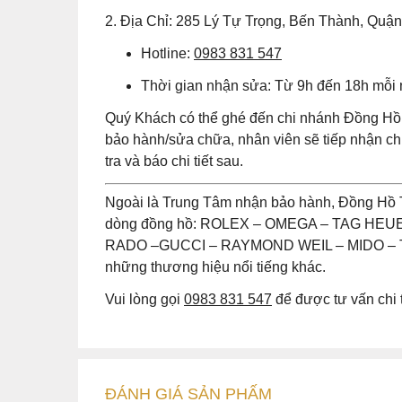
2. Địa Chỉ: 285 Lý Tự Trọng, Bến Thành, Quậ
Hotline:
0983 831 547
Thời gian nhận sửa: Từ 9h đến 18h mỗi
Quý Khách có thể ghé đến chi nhánh Đồng Hồ 
bảo hành/sửa chữa, nhân viên sẽ tiếp nhận 
tra và báo chi tiết sau.
Ngoài là Trung Tâm nhận bảo hành, Đồng Hồ 
dòng đồng hồ: ROLEX – OMEGA – TAG HE
RADO –GUCCI – RAYMOND WEIL – MIDO – T
những thương hiệu nổi tiếng khác.
Vui lòng gọi
0983 831 547
để được tư vấn chi t
ĐÁNH GIÁ
SẢN PHẤM