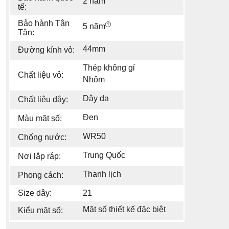
2 năm
tế:
Bảo hành Tân
5 năm
Tân:
44mm
Đường kính vỏ:
Thép không gỉ
Chất liệu vỏ:
Nhôm
Dây da
Chất liệu dây:
Đen
Màu mặt số:
WR50
Chống nước:
Trung Quốc
Nơi lắp ráp:
Thanh lịch
Phong cách:
Size dây:
21
Mặt số thiết kế đặc biệt
Kiểu mặt số: