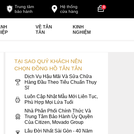
Trung tâm
Hệ thống
0
bảo hành
cửa hàng
ANH
VỀ TÂN
KINH
IỆP
TÂN
NGHIỆM
TẠI SAO QUÝ KHÁCH NÊN
CHỌN ĐỒNG HỒ TÂN TÂN
Dịch Vụ Hậu Mãi Và Sửa Chữa
Hàng Đầu Theo Tiêu Chuẩn Thụy
Sĩ
Luôn Cập Nhật Mẫu Mới Liên Tục,
Phù Hợp Mọi Lứa Tuổi
Nhà Phân Phối Chính Thức Và
Trung Tâm Bảo Hành Ủy Quyền
Của Citizen, Movado Group
Lâu Đời Nhất Sài Gòn - 40 Năm