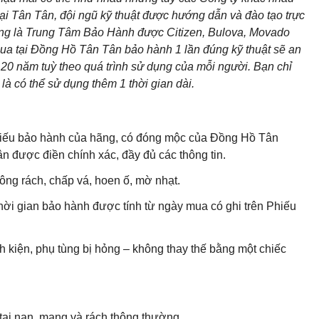
ại Tân Tân, đội ngũ kỹ thuật được hướng dẫn và đào tạo trực
cũng là Trung Tâm Bảo Hành được Citizen, Bulova, Movado
ua tại Đồng Hồ Tân Tân bảo hành 1 lần đúng kỹ thuật sẽ an
20 năm tuỳ theo quá trình sử dụng của mỗi người. Bạn chỉ
là có thể sử dụng thêm 1 thời gian dài.
 Phiếu bảo hành của hãng, có đóng mộc của Đồng Hồ Tân
 được điền chính xác, đầy đủ các thông tin.
ng rách, chấp vá, hoen ố, mờ nhạt.
hời gian bảo hành được tính từ ngày mua có ghi trên Phiếu
h kiện, phụ tùng bị hỏng – không thay thế bằng một chiếc
ai nạn, mang và rách thông thường.