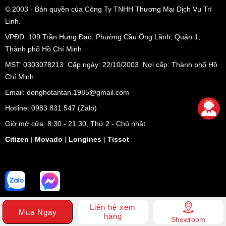
© 2003
- Bản quyền của Công Ty TNHH Thương Mại Dịch Vụ Trí
Linh.
VPĐD:
109 Trần Hưng Đạo, Phường Cầu Ông Lãnh, Quận 1,
Thành phố Hồ Chí Minh
MST: 0303078213 Cấp ngày: 22/10/2003 Nơi cấp: Thành phố Hồ
Chí Minh
Email: donghotantan.1985@gmail.com
Hotline:
0983 831 547
(Zalo)
Giờ mở cửa: 8:30 - 21:30, Thứ 2 - Chủ nhật
Citizen
|
Movado
|
Longines
|
Tissot
Liên hệ xem
Mua Ngay
hàng
Showroom