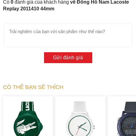
Có
0
đánh giá của khách hàng
về Đồng Hồ Nam Lacoste
Replay 2011410 44mm
Gửi đánh giá
CÓ THỂ BẠN SẼ THÍCH