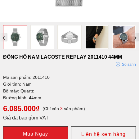
‹
›
ĐỒNG HỒ NAM LACOSTE REPLAY 2011410 44MM
So sánh
Mã sản phẩm: 2011410
Giới tính: Nam
Bộ máy: Quartz
Đường kính: 44mm
6.085.000₫
(Chỉ còn
3
sản phẩm)
Giá đã bao gồm VAT
Mua Ngay
Liên hệ xem hàng