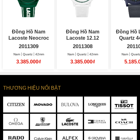
Đồng Hồ Nam
Đồng Hồ Nam
Đồng Hồ 
Lacoste Neocroc
Lacoste 12.12
Quartz 44.5mm
42mm
42mm
Na
2011309
2011308
2011
Nam
Quartz
42mm
Nam
Quartz
42mm
Nam
Quart
3.385.000₫
3.385.000₫
5.185.
THƯƠNG HIỆU NỔI BẬT