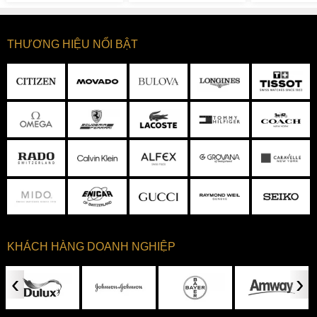
THƯƠNG HIỆU NỔI BẬT
KHÁCH HÀNG DOANH NGHIỆP
‹
›