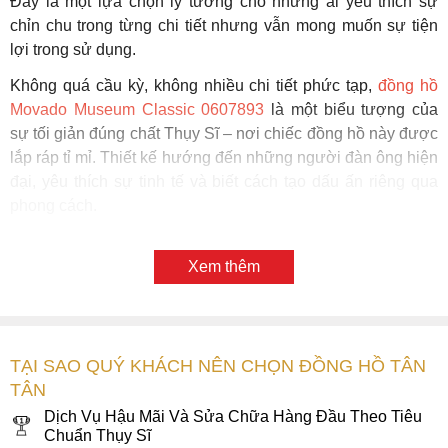
Đây là một lựa chọn lý tưởng cho những ai yêu thích sự
chỉn chu trong từng chi tiết nhưng vẫn mong muốn sự tiện
lợi trong sử dụng.
Không quá cầu kỳ, không nhiều chi tiết phức tạp,
đồng hồ
Movado Museum Classic 0607893
là một biểu tượng của
sự tối giản đúng chất Thụy Sĩ – nơi chiếc đồng hồ này được
lắp ráp tỉ mỉ. Thiết kế hướng đến những người đàn ông hiện
đại, yêu thích sự tinh tế và biết cách tạo dấu ấn riêng qua
phong cách.
Xem thêm
TẠI SAO QUÝ KHÁCH NÊN CHỌN ĐỒNG HỒ TÂN
TÂN
Dịch Vụ Hậu Mãi Và Sửa Chữa Hàng Đầu Theo Tiêu
Chuẩn Thụy Sĩ