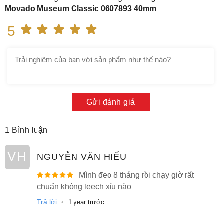
Movado Museum Classic 0607893 40mm
5
Gửi đánh giá
1 Bình luận
VH
NGUYỄN VĂN HIẾU
Mình đeo 8 tháng rồi chạy giờ rất
chuẩn không leech xíu nào
Trả lời
•
1 year trước