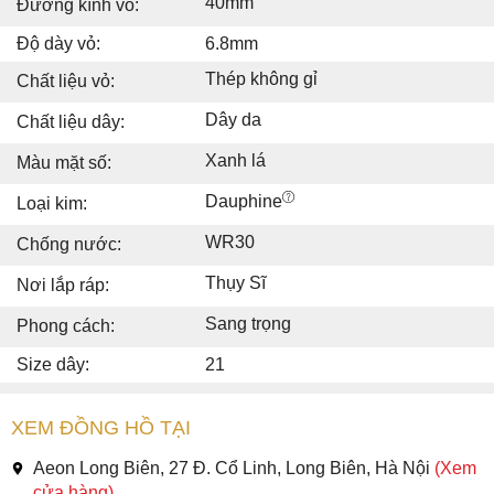
40mm
Đường kính vỏ:
Độ dày vỏ:
6.8mm
Thép không gỉ
Chất liệu vỏ:
Dây da
Chất liệu dây:
Xanh lá
Màu mặt số:
Dauphine
Loại kim:
WR30
Chống nước:
Thụy Sĩ
Nơi lắp ráp:
Sang trọng
Phong cách:
Size dây:
21
XEM ĐỒNG HỒ TẠI
Aeon Long Biên, 27 Đ. Cổ Linh, Long Biên, Hà Nội
(Xem
cửa hàng)