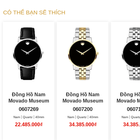
CÓ THỂ BẠN SẼ THÍCH
Đồng Hồ Nam
Đồng Hồ Nam
Đồng H
Movado Museum
Movado Museum
Movado 
Classic 40mm
Classic 40mm
0607269
0607200
0607
Nam
Quartz
40mm
Nam
Quartz
40mm
Nam
Quart
22.485.000₫
34.385.000₫
34.385