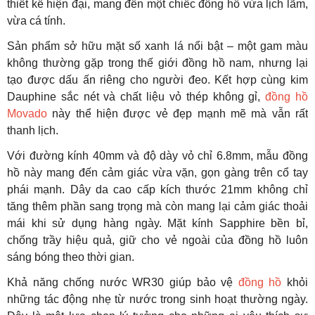
thiết kế hiện đại, mang đến một chiếc đồng hồ vừa lịch lãm,
vừa cá tính.
Sản phẩm sở hữu mặt số xanh lá nổi bật – một gam màu
không thường gặp trong thế giới đồng hồ nam, nhưng lại
tạo được dấu ấn riêng cho người đeo. Kết hợp cùng kim
Dauphine sắc nét và chất liệu vỏ thép không gỉ,
đồng hồ
Movado
này thể hiện được vẻ đẹp mạnh mẽ mà vẫn rất
thanh lịch.
Với đường kính 40mm và độ dày vỏ chỉ 6.8mm, mẫu đồng
hồ này mang đến cảm giác vừa vặn, gọn gàng trên cổ tay
phái mạnh. Dây da cao cấp kích thước 21mm không chỉ
tăng thêm phần sang trọng mà còn mang lại cảm giác thoải
mái khi sử dụng hàng ngày. Mặt kính Sapphire bền bỉ,
chống trầy hiệu quả, giữ cho vẻ ngoài của đồng hồ luôn
sáng bóng theo thời gian.
Khả năng chống nước WR30 giúp bảo vệ
đồng hồ
khỏi
những tác động nhẹ từ nước trong sinh hoạt thường ngày.