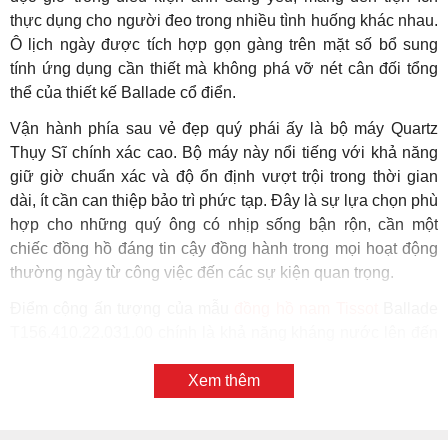
thực dụng cho người đeo trong nhiều tình huống khác nhau.
Ô lịch ngày được tích hợp gọn gàng trên mặt số bổ sung
tính ứng dụng cần thiết mà không phá vỡ nét cân đối tổng
thể của thiết kế Ballade cổ điển.
Vận hành phía sau vẻ đẹp quý phái ấy là bộ máy Quartz
Thụy Sĩ chính xác cao. Bộ máy này nổi tiếng với khả năng
giữ giờ chuẩn xác và độ ổn định vượt trội trong thời gian
dài, ít cần can thiệp bảo trì phức tạp. Đây là sự lựa chọn phù
hợp cho những quý ông có nhịp sống bận rộn, cần một
chiếc đồng hồ đáng tin cậy đồng hành trong mọi hoạt động
thường ngày từ công việc đến các sự kiện quan trọng.
Điểm cộng ấn tượng của mẫu
đồng hồ nam Tissot
Ballade
T156.410.22.031.00 chính là khả năng kháng nước lên đến
10 ATM. Đây là mức chống nước cao trong phân khúc dress
watch, cho phép người đeo yên tâm trong nhiều hoạt động
Xem thêm
liên quan đến nước như bơi lội, các môn thể thao dưới
nước nhẹ hay những chuyến đi biển thư giãn. Đây là ưu thế