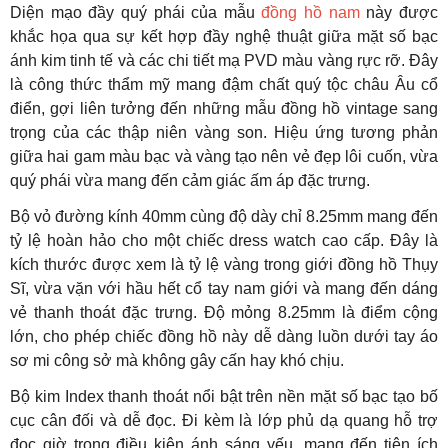
Diện mạo đầy quý phái của mẫu
đồng hồ nam
này được
khắc họa qua sự kết hợp đầy nghệ thuật giữa mặt số bạc
ánh kim tinh tế và các chi tiết mạ PVD màu vàng rực rỡ. Đây
là công thức thẩm mỹ mang đậm chất quý tộc châu Âu cổ
điển, gợi liên tưởng đến những mẫu đồng hồ vintage sang
trọng của các thập niên vàng son. Hiệu ứng tương phản
giữa hai gam màu bạc và vàng tạo nên vẻ đẹp lôi cuốn, vừa
quý phái vừa mang đến cảm giác ấm áp đặc trưng.
Bộ vỏ đường kính 40mm cùng độ dày chỉ 8.25mm mang đến
tỷ lệ hoàn hảo cho một chiếc dress watch cao cấp. Đây là
kích thước được xem là tỷ lệ vàng trong giới đồng hồ Thụy
Sĩ, vừa vặn với hầu hết cổ tay nam giới và mang đến dáng
vẻ thanh thoát đặc trưng. Độ mỏng 8.25mm là điểm cộng
lớn, cho phép chiếc đồng hồ này dễ dàng luồn dưới tay áo
sơ mi công sở mà không gây cấn hay khó chịu.
Bộ kim Index thanh thoát nổi bật trên nền mặt số bạc tạo bố
cục cân đối và dễ đọc. Đi kèm là lớp phủ dạ quang hỗ trợ
đọc giờ trong điều kiện ánh sáng yếu, mang đến tiện ích