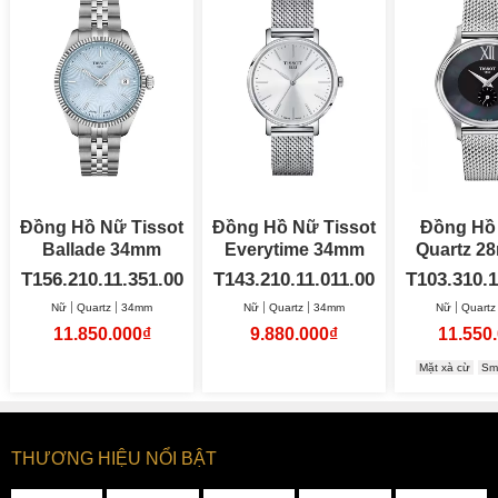
Đồng Hồ Nữ Tissot
Đồng Hồ Nữ Tissot
Đồng Hồ 
Ballade 34mm
Everytime 34mm
Qua
T156.210.11.351.00
T143.210.11.011.00
T103.310.1
Nữ
Quartz
34mm
Nữ
Quartz
34mm
Nữ
Quartz
11.850.000₫
9.880.000₫
11.550
Mặt xà cừ
Sma
THƯƠNG HIỆU NỔI BẬT