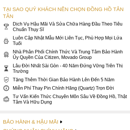
lớn hơn hẳn nhiều mẫu dress watch cổ điển thông thường
trong cùng phân khúc.
TẠI SAO QUÝ KHÁCH NÊN CHỌN ĐỒNG HỒ TÂN
TÂN
Chất liệu hoàn thiện là điểm sáng đáng nói của chiếc đồng
Dịch Vụ Hậu Mãi Và Sửa Chữa Hàng Đầu Theo Tiêu
hồ. Bộ vỏ thép không gỉ được điểm xuyết bởi các chi tiết mạ
Chuẩn Thụy Sĩ
PVD vàng đầy sang trọng, gia công tinh xảo mang đến vẻ
Luôn Cập Nhật Mẫu Mới Liên Tục, Phù Hợp Mọi Lứa
ngoài lôi cuốn và đảm bảo độ bền dài lâu theo năm tháng.
Tuổi
Đặc biệt, lớp kính Sapphire cao cấp phủ trọn mặt số đóng
Nhà Phân Phối Chính Thức Và Trung Tâm Bảo Hành
vai trò bảo vệ vững chắc, chống trầy xước hiệu quả và giữ
Ủy Quyền Của Citizen, Movado Group
cho vẻ đẹp quý phái của mặt số luôn được bảo toàn qua
Lâu Đời Nhất Sài Gòn - 40 Năm Đứng Vững Trên Thị
thời gian.
Trường
Phần dây thép không gỉ size 20mm đồng bộ với bộ vỏ là chi
Tặng Thêm Thời Gian Bảo Hành Lên Đến 5 Năm
tiết hoàn thiện tổng thể liền mạch cho chiếc
đồng hồ
. Các
Miễn Phí Thay Pin Chính Hãng (Quartz) Trọn Đời
mắt dây được liên kết tỉ mỉ, ôm sát cổ tay tạo cảm giác chắc
Tư Vấn Kiến Thức Chuyên Môn Sâu Về Đồng Hồ, Thật
chắn và sang trọng. Sự tương phản thú vị giữa dây thép
Tâm Và Hữu Dụng
sáng bóng, mặt số bạc và các điểm nhấn vàng ánh kim tạo
nên hiệu ứng thị giác đầy quý phái, làm nổi bật phong thái
quý ông cổ điển đầy đẳng cấp cho mẫu đồng hồ Tissot này.
BẢO HÀNH & HẬU MÃI