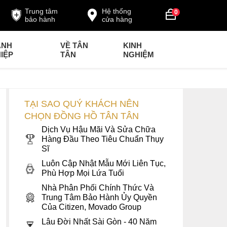
Trung tâm
Hệ thống
0
bảo hành
cửa hàng
ANH
VỀ TÂN
KINH
IỆP
TÂN
NGHIỆM
TẠI SAO QUÝ KHÁCH NÊN
CHỌN ĐỒNG HỒ TÂN TÂN
Dịch Vụ Hậu Mãi Và Sửa Chữa
Hàng Đầu Theo Tiêu Chuẩn Thụy
Sĩ
Luôn Cập Nhật Mẫu Mới Liên Tục,
Phù Hợp Mọi Lứa Tuổi
Nhà Phân Phối Chính Thức Và
Trung Tâm Bảo Hành Ủy Quyền
Của Citizen, Movado Group
Lâu Đời Nhất Sài Gòn - 40 Năm