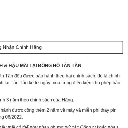
 Nhận Chính Hãng
 & HẬU MÃI TẠI ĐỒNG HỒ TÂN TÂN
n Tân đều được bảo hành theo hai chính sách, đó là chính
 tại Tân Tân kể từ ngày mua trong điều kiện cho phép bảo
nh 3 năm theo chính sách của Hãng.
 hành được cộng thêm 2 năm về máy và miễn phí thay pin
áng 06/2022.
 hậu mãi có thể như nhau nhưng tuỳ các Công ty khác nhau