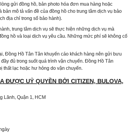
i lòng gửi đồng hồ, bản photo hóa đơn mua hàng hoặc
à bản mô tả vấn đề của đồng hồ cho trung tâm dịch vụ bảo
h địa chỉ trong sổ bảo hành).
hành, trung tâm dịch vụ sẽ thực hiện những dịch vụ mà
 đồng hồ và loại dịch vụ yêu cầu. Những mức phí sẽ không cố
 lại, Đồng Hồ Tân Tân khuyến cáo khách hàng nên gửi bưu
đầy đủ trong suốt quá trình vận chuyển. Đồng Hồ Tân
ị thất lạc hoặc hư hỏng do vận chuyển.
 ĐƯỢC UỶ QUYỀN BỞI CITIZEN, BULOVA,
Ông Lãnh, Quận 1, HCM
 ngày