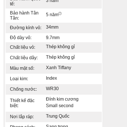
3 năm
tế:
Bảo hành Tân
5 năm
Tân:
34mm
Đường kính vỏ:
Độ dày vỏ:
9.7mm
Thép không gỉ
Chất liệu vỏ:
Thép không gỉ
Chất liệu dây:
Xanh Tiffany
Màu mặt số:
Index
Loại kim:
WR30
Chống nước:
Đính kim cương
Thiết kế đặc
biệt:
Small second
Trung Quốc
Nơi lắp ráp:
Sang trọng