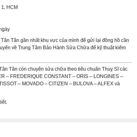
n 1, HCM
 ngày
Tân Tân gần nhất khu vực của mình để gửi lại đồng hồ cần
chuyển về Trung Tâm Bảo Hành Sửa Chữa để kỹ thuật kiểm
Tân Tân còn chuyên sửa chữa theo tiêu chuẩn Thuỵ Sĩ các
UER – FREDERIQUE CONSTANT – ORIS – LONGINES –
ISSOT – MOVADO – CITIZEN – BULOVA – ALFEX và
iết.