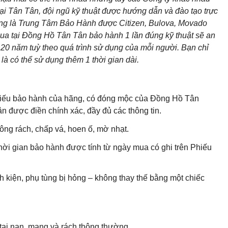
ại Tân Tân, đội ngũ kỹ thuật được hướng dẫn và đào tạo trực
cũng là Trung Tâm Bảo Hành được Citizen, Bulova, Movado
ua tại Đồng Hồ Tân Tân bảo hành 1 lần đúng kỹ thuật sẽ an
20 năm tuỳ theo quá trình sử dụng của mỗi người. Bạn chỉ
là có thể sử dụng thêm 1 thời gian dài.
 Phiếu bảo hành của hãng, có đóng mộc của Đồng Hồ Tân
 được điền chính xác, đầy đủ các thông tin.
ng rách, chấp vá, hoen ố, mờ nhạt.
hời gian bảo hành được tính từ ngày mua có ghi trên Phiếu
h kiện, phụ tùng bị hỏng – không thay thế bằng một chiếc
ai nạn, mang và rách thông thường.