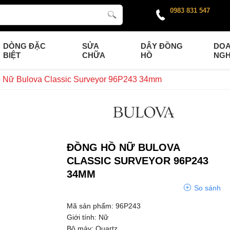
0983 831 547
DÒNG ĐẶC
SỬA
DÂY ĐỒNG
DO
BIỆT
CHỮA
HỒ
NGH
 Nữ Bulova Classic Surveyor 96P243 34mm
ĐỒNG HỒ NỮ BULOVA
CLASSIC SURVEYOR 96P243
34MM
So sánh
Mã sản phẩm: 96P243
Giới tính: Nữ
Bộ máy: Quartz