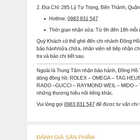
2. Địa Chỉ: 285 Lý Tự Trọng, Bến Thành, Quậ
Hotline:
0983 831 547
Thời gian nhận sửa: Từ 9h đến 18h mỗi
Quý Khách có thể ghé đến chi nhánh Đồng Hồ 
bảo hành/sửa chữa, nhân viên sẽ tiếp nhận 
tra và báo chi tiết sau.
Ngoài là Trung Tâm nhận bảo hành, Đồng Hồ 
dòng đồng hồ: ROLEX – OMEGA – TAG HE
RADO –GUCCI – RAYMOND WEIL – MIDO – T
những thương hiệu nổi tiếng khác.
Vui lòng gọi
0983 831 547
để được tư vấn chi t
ĐÁNH GIÁ
SẢN PHẤM