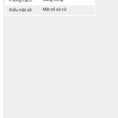
Phong cách:
Mặt số xà cừ
Kiểu mặt số: